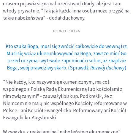
czasem pojawia się na nabożeństwach Rady, ale jest tam
wtedy prywatnie. "Tak jak każda inna osoba może przyjść na
takie nabożeństwa" - dodał duchowny.
DEON.PL POLECA
Kto szuka Boga, musi się zwrócić całkowicie do wewnątrz.
Musi się wciąż ukierunkowywać na Boga, zawsze mieć Go
przed oczyma i wytrwale zapominać o sobie, aż znajdzie
Boga, swój prawdziwy skarb. (Sprawdź:
Rozwój duchowy
)
"Nie każdy, kto nazywa się ekumenicznym, ma coś
wspólnego z Polską Radą Ekumeniczną lub kościołami z
nim związanymi" - zauważył biskup. Podkreślił, że z
Niemcem nie mają nic wspólnego Kościoły reformowane w
Polsce - ani Kościół Ewangelicko-Reformowany ani Kościół
Ewangelicko-Augsburski.
W związku z reakcjami na "nabożeństwo ekumeniczne"