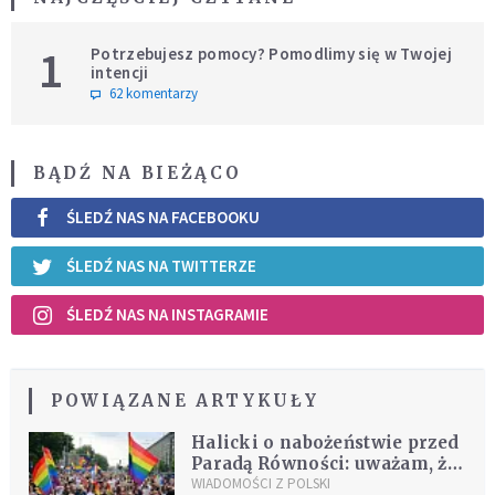
1
Potrzebujesz pomocy? Pomodlimy się w Twojej
intencji
62 komentarzy
BĄDŹ NA BIEŻĄCO
ŚLEDŹ NAS NA FACEBOOKU
ŚLEDŹ NAS NA TWITTERZE
ŚLEDŹ NAS NA INSTAGRAMIE
POWIĄZANE ARTYKUŁY
Halicki o nabożeństwie przed
Paradą Równości: uważam, że
granice zostały przekroczone
WIADOMOŚCI Z POLSKI