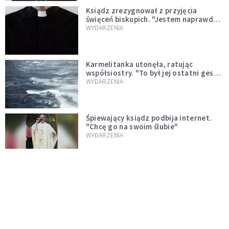
Ksiądz zrezygnował z przyjęcia
święceń biskupich. "Jestem naprawdę
niegodny"
WYDARZENIA
Karmelitanka utonęła, ratując
współsiostry. "To był jej ostatni gest
miłości"
WYDARZENIA
Śpiewający ksiądz podbija internet.
"Chcę go na swoim ślubie"
WYDARZENIA
[PILNE] Zmiany w archidiecezji
warszawskiej. Abp Adrian Galbas
wręczył dekrety nowym proboszczom
KOŚCIÓŁ
[PILNE] Podjęto kroki ws. księdza