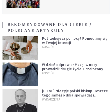
REKOMENDOWANE DLA CIEBIE /
POLECANE ARTYKUŁY
Potrzebujesz pomocy? Pomodlimy się
w Twojej intencji
KOŚCIÓŁ
W dzień odprawiał Mszę, w nocy
prowadził drugie życie. Przełożony
kazał mu opuścić zakon
KOŚCIÓŁ
[PILNE] Nie żyje polski biskup. Jeszcze
tego samego dnia spowiadał i
sprawował Mszę świętą
WYDARZENIA