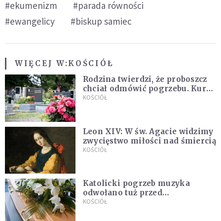
#ekumenizm
#parada równości
#ewangelicy
#biskup samiec
WIĘCEJ W:
KOŚCIÓŁ
Rodzina twierdzi, że proboszcz
chciał odmówić pogrzebu. Kuria
zapowiada wyjaśnienia
KOŚCIÓŁ
Leon XIV: W św. Agacie widzimy
zwycięstwo miłości nad śmiercią
KOŚCIÓŁ
Katolicki pogrzeb muzyka
odwołano tuż przed
uroczystością. Powodem była
KOŚCIÓŁ
przynależność do masonerii