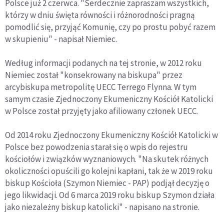
Polsce już 2 czerwca. "Serdecznie zapraszam wszystkich,
którzy w dniu święta równości i różnorodności pragną
pomodlić się, przyjąć Komunię, czy po prostu pobyć razem
w skupieniu" - napisał Niemiec.
Według informacji podanych na tej stronie, w 2012 roku
Niemiec został "konsekrowany na biskupa" przez
arcybiskupa metropolitę UECC Terrego Flynna. W tym
samym czasie Zjednoczony Ekumeniczny Kościół Katolicki
w Polsce został przyjęty jako afiliowany członek UECC.
Od 2014 roku Zjednoczony Ekumeniczny Kościół Katolicki w
Polsce bez powodzenia starał się o wpis do rejestru
kościołów i związków wyznaniowych. "Na skutek różnych
okoliczności opuścili go kolejni kapłani, tak że w 2019 roku
biskup Kościoła (Szymon Niemiec - PAP) podjął decyzję o
jego likwidacji. Od 6 marca 2019 roku biskup Szymon działa
jako niezależny biskup katolicki" - napisano na stronie.