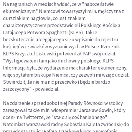
Na nagraniach w mediach widać, że w "nabożeństwie
ekumenicznym" Niemcowi towarzyszył m.in. mężczyzna z
durszlakiem na głowie, co jest znakiem
charakterystycznym przedstawicieli Polskiego Kościoła
Latającego Potwora Spaghetti (KLPS), także
bezskutecznie ubiegającego się o wpisanie do rejestru
kościołów i związków wyznaniowych w Polsce. Rzecznik
KLPS Krzysztof Listowski potwierdził PAP swój udział.
"Występowałem tam jako duchowny polskiego KLPS.
Informacja była, że wydarzenie ma charakter ekumeniczny,
więc spytałem biskupa Niemca, czy zezwoli mi wziąć udział.
Stwierdził, że nie ma nic przeciwko i będzie bardzo
zaszczycony" - powiedział.
Na zdarzenie sprzed sobotniej Parady Równości w stolicy
zareagował także m.in. wicepremier Jarosław Gowin, który
ocenił na Twitterze, że "stało się coś haniebnego".
Natomiast warszawski radny Sebastian Kaleta zwrócił się do
prezydenta stolicy Rafała Trzaskowskiego o wycofanie