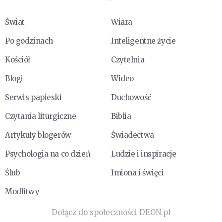
Świat
Wiara
Po godzinach
Inteligentne życie
Kościół
Czytelnia
Blogi
Wideo
Serwis papieski
Duchowość
Czytania liturgiczne
Biblia
Artykuły blogerów
Świadectwa
Psychologia na co dzień
Ludzie i inspiracje
Ślub
Imiona i święci
Modlitwy
Dołącz do społeczności DEON.pl