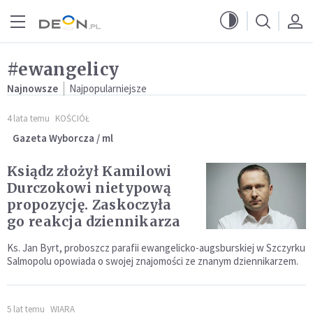
Przejdź do menu głównego
Przejdź do treści
#ewangelicy
Najnowsze
Najpopularniejsze
4 lata temu
KOŚCIÓŁ
Gazeta Wyborcza / ml
Ksiądz złożył Kamilowi
Durczokowi nietypową
propozycję. Zaskoczyła
go reakcja dziennikarza
Ks. Jan Byrt, proboszcz parafii ewangelicko-augsburskiej w Szczyrku
Salmopolu opowiada o swojej znajomości ze znanym dziennikarzem.
5 lat temu
WIARA