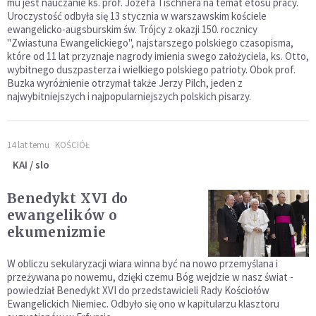
mu jest nauczanie ks. prof. Józefa Tischnera na temat etosu pracy.
Uroczystość odbyła się 13 stycznia w warszawskim kościele
ewangelicko-augsburskim św. Trójcy z okazji 150. rocznicy
"Zwiastuna Ewangelickiego", najstarszego polskiego czasopisma,
które od 11 lat przyznaje nagrody imienia swego założyciela, ks. Otto,
wybitnego duszpasterza i wielkiego polskiego patrioty. Obok prof.
Buzka wyróżnienie otrzymał także Jerzy Pilch, jeden z
najwybitniejszych i najpopularniejszych polskich pisarzy.
14 lat temu
KOŚCIÓŁ
KAI / slo
Benedykt XVI do
ewangelików o
ekumenizmie
W obliczu sekularyzacji wiara winna być na nowo przemyślana i
przeżywana po nowemu, dzięki czemu Bóg wejdzie w nasz świat -
powiedział Benedykt XVI do przedstawicieli Rady Kościołów
Ewangelickich Niemiec. Odbyło się ono w kapitularzu klasztoru