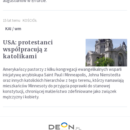
augustianów w Erfurcie.
15 lat temu
KOŚCIÓŁ
KAI / wm
USA: protestanci
współpracują z
katolikami
Amerykańscy pastorzy z kilku kongregacji ewangelikalnych wsparli
inicjatywę arcybiskupa Saint Paul i Minneapolis, Johna Nienstedta
oraz innych katolickich hierarchów z tego terenu, którzy namawiają
mieszkańców Minnesoty do przyjęcia poprawki do stanowej
konstytucji, chroniącej małżeństwo zdefiniowane jako związek
mężczyzny i kobiety.