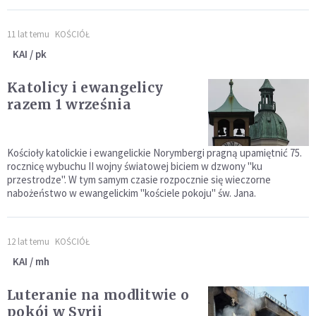
11 lat temu
KOŚCIÓŁ
KAI / pk
Katolicy i ewangelicy
razem 1 września
Kościoły katolickie i ewangelickie Norymbergi pragną upamiętnić 75.
rocznicę wybuchu II wojny światowej biciem w dzwony "ku
przestrodze". W tym samym czasie rozpocznie się wieczorne
nabożeństwo w ewangelickim "kościele pokoju" św. Jana.
12 lat temu
KOŚCIÓŁ
KAI / mh
Luteranie na modlitwie o
pokój w Syrii