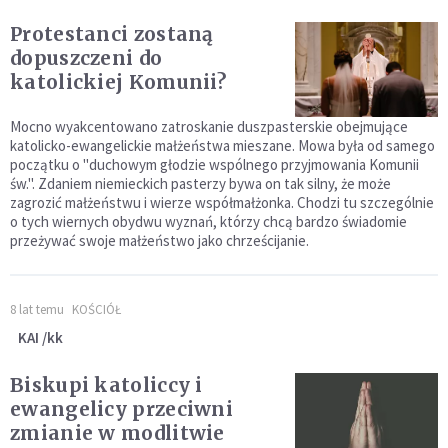
Protestanci zostaną
dopuszczeni do
katolickiej Komunii?
Mocno wyakcentowano zatroskanie duszpasterskie obejmujące
katolicko-ewangelickie małżeństwa mieszane. Mowa była od samego
początku o "duchowym głodzie wspólnego przyjmowania Komunii
św.". Zdaniem niemieckich pasterzy bywa on tak silny, że może
zagrozić małżeństwu i wierze współmałżonka. Chodzi tu szczególnie
o tych wiernych obydwu wyznań, którzy chcą bardzo świadomie
przeżywać swoje małżeństwo jako chrześcijanie.
8 lat temu
KOŚCIÓŁ
KAI /kk
Biskupi katoliccy i
ewangelicy przeciwni
zmianie w modlitwie