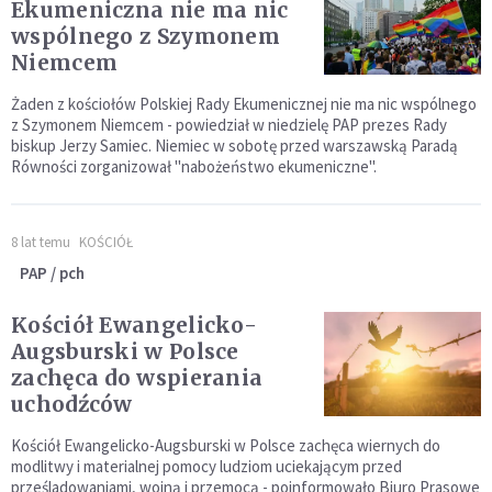
Ekumeniczna nie ma nic
wspólnego z Szymonem
Niemcem
Żaden z kościołów Polskiej Rady Ekumenicznej nie ma nic wspólnego
z Szymonem Niemcem - powiedział w niedzielę PAP prezes Rady
biskup Jerzy Samiec. Niemiec w sobotę przed warszawską Paradą
Równości zorganizował "nabożeństwo ekumeniczne".
8 lat temu
KOŚCIÓŁ
PAP / pch
Kościół Ewangelicko-
Augsburski w Polsce
zachęca do wspierania
uchodźców
Kościół Ewangelicko-Augsburski w Polsce zachęca wiernych do
modlitwy i materialnej pomocy ludziom uciekającym przed
prześladowaniami, wojną i przemocą - poinformowało Biuro Prasowe