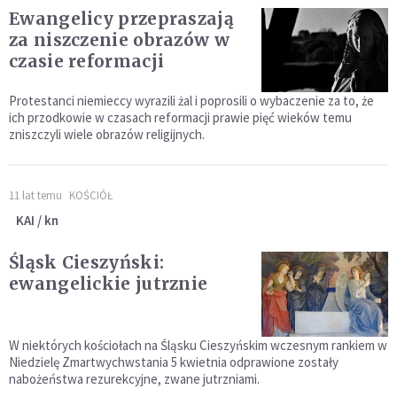
Ewangelicy przepraszają
za niszczenie obrazów w
czasie reformacji
Protestanci niemieccy wyrazili żal i poprosili o wybaczenie za to, że
ich przodkowie w czasach reformacji prawie pięć wieków temu
zniszczyli wiele obrazów religijnych.
11 lat temu
KOŚCIÓŁ
KAI / kn
Śląsk Cieszyński:
ewangelickie jutrznie
W niektórych kościołach na Śląsku Cieszyńskim wczesnym rankiem w
Niedzielę Zmartwychwstania 5 kwietnia odprawione zostały
nabożeństwa rezurekcyjne, zwane jutrzniami.