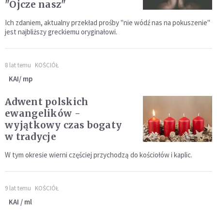
"Ojcze nasz"
Ich zdaniem, aktualny przekład prośby "nie wódź nas na pokuszenie"
jest najbliższy greckiemu oryginałowi.
8 lat temu
KOŚCIÓŁ
KAI/ mp
Adwent polskich
ewangelików -
wyjątkowy czas bogaty
w tradycje
W tym okresie wierni częściej przychodzą do kościołów i kaplic.
9 lat temu
KOŚCIÓŁ
KAI / ml