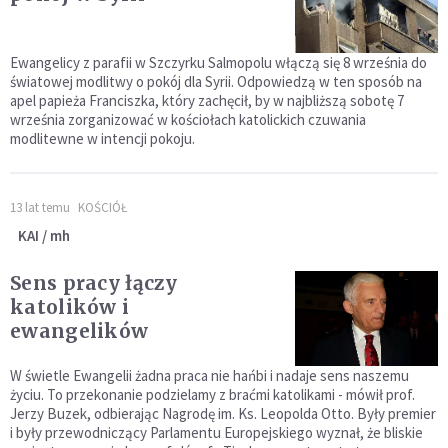
Ewangelicy z parafii w Szczyrku Salmopolu włączą się 8 września do
światowej modlitwy o pokój dla Syrii. Odpowiedzą w ten sposób na
apel papieża Franciszka, który zachęcił, by w najbliższą sobotę 7
września zorganizować w kościołach katolickich czuwania
modlitewne w intencji pokoju.
13 lat temu
KOŚCIÓŁ
KAI / mh
Sens pracy łączy
katolików i
ewangelików
W świetle Ewangelii żadna praca nie hańbi i nadaje sens naszemu
życiu. To przekonanie podzielamy z braćmi katolikami - mówił prof.
Jerzy Buzek, odbierając Nagrodę im. Ks. Leopolda Otto. Były premier
i były przewodniczący Parlamentu Europejskiego wyznał, że bliskie