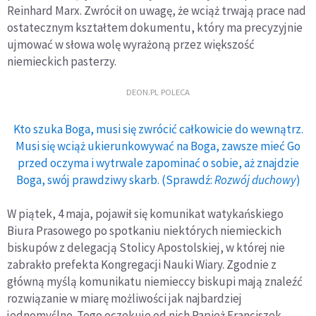
Reinhard Marx. Zwrócił on uwagę, że wciąż trwają prace nad
ostatecznym kształtem dokumentu, który ma precyzyjnie
ujmować w słowa wolę wyrażoną przez większość
niemieckich pasterzy.
DEON.PL POLECA
Kto szuka Boga, musi się zwrócić całkowicie do wewnątrz.
Musi się wciąż ukierunkowywać na Boga, zawsze mieć Go
przed oczyma i wytrwale zapominać o sobie, aż znajdzie
Boga, swój prawdziwy skarb. (Sprawdź:
Rozwój duchowy
)
W piątek, 4 maja, pojawił się komunikat watykańskiego
Biura Prasowego po spotkaniu niektórych niemieckich
biskupów z delegacją Stolicy Apostolskiej, w której nie
zabrakło prefekta Kongregacji Nauki Wiary. Zgodnie z
główną myślą komunikatu niemieccy biskupi mają znaleźć
rozwiązanie w miarę możliwości jak najbardziej
jednomyślne. Tego oczekuje od nich Papież Franciszek,