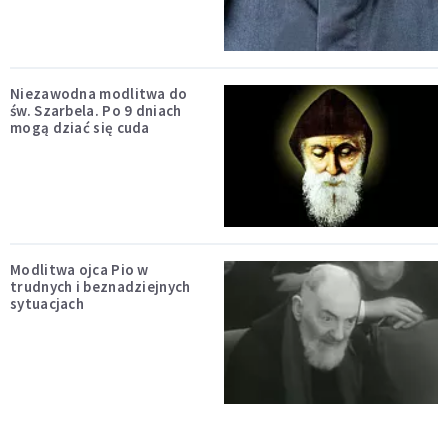
Niezawodna modlitwa do
św. Szarbela. Po 9 dniach
mogą dziać się cuda
Modlitwa ojca Pio w
trudnych i beznadziejnych
sytuacjach