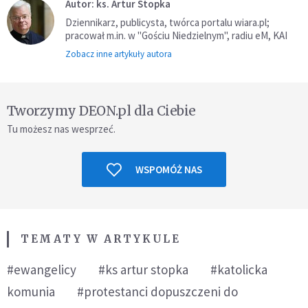
Autor: ks. Artur Stopka
Dziennikarz, publicysta, twórca portalu wiara.pl;
pracował m.in. w "Gościu Niedzielnym", radiu eM, KAI
Zobacz inne artykuły autora
Tworzymy DEON.pl dla Ciebie
Tu możesz nas wesprzeć.
WSPOMÓŻ NAS
TEMATY W ARTYKULE
#ewangelicy
#ks artur stopka
#katolicka
komunia
#protestanci dopuszczeni do