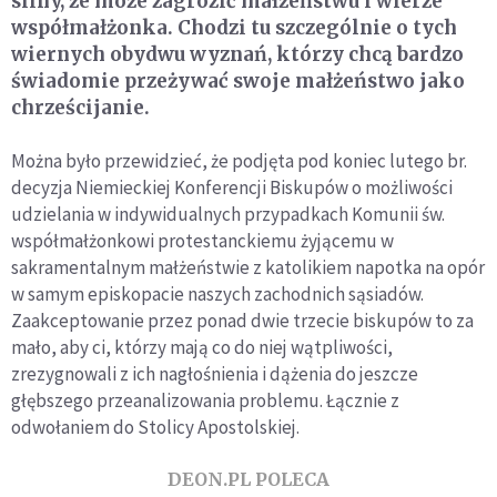
silny, że może zagrozić małżeństwu i wierze
współmałżonka. Chodzi tu szczególnie o tych
wiernych obydwu wyznań, którzy chcą bardzo
świadomie przeżywać swoje małżeństwo jako
chrześcijanie.
Można było przewidzieć, że podjęta pod koniec lutego br.
decyzja Niemieckiej Konferencji Biskupów o możliwości
udzielania w indywidualnych przypadkach Komunii św.
współmałżonkowi protestanckiemu żyjącemu w
sakramentalnym małżeństwie z katolikiem napotka na opór
w samym episkopacie naszych zachodnich sąsiadów.
Zaakceptowanie przez ponad dwie trzecie biskupów to za
mało, aby ci, którzy mają co do niej wątpliwości,
zrezygnowali z ich nagłośnienia i dążenia do jeszcze
głębszego przeanalizowania problemu. Łącznie z
odwołaniem do Stolicy Apostolskiej.
DEON.PL POLECA