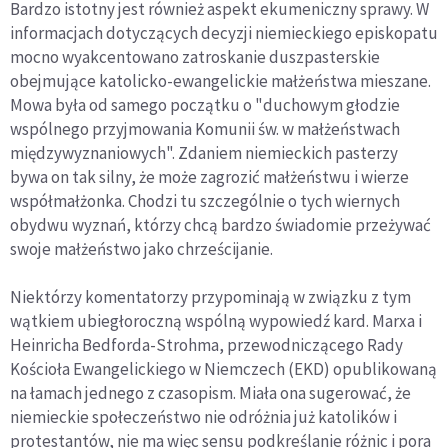
Bardzo istotny jest również aspekt ekumeniczny sprawy. W
informacjach dotyczących decyzji niemieckiego episkopatu
mocno wyakcentowano zatroskanie duszpasterskie
obejmujące katolicko-ewangelickie małżeństwa mieszane.
Mowa była od samego początku o "duchowym głodzie
wspólnego przyjmowania Komunii św. w małżeństwach
międzywyznaniowych". Zdaniem niemieckich pasterzy
bywa on tak silny, że może zagrozić małżeństwu i wierze
współmałżonka. Chodzi tu szczególnie o tych wiernych
obydwu wyznań, którzy chcą bardzo świadomie przeżywać
swoje małżeństwo jako chrześcijanie.
Niektórzy komentatorzy przypominają w związku z tym
wątkiem ubiegłoroczną wspólną wypowiedź kard. Marxa i
Heinricha Bedforda-Strohma, przewodniczącego Rady
Kościoła Ewangelickiego w Niemczech (EKD) opublikowaną
na łamach jednego z czasopism. Miała ona sugerować, że
niemieckie społeczeństwo nie odróżnia już katolików i
protestantów, nie ma więc sensu podkreślanie różnic i pora