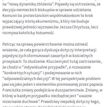
na "nową dynamikę zbliżenia". Pojawiły się ostrzeżenia, że
decyzja niemieckich biskupów w sprawie udzielania
Komunii św. protestanckim współmałżonkom to krok
wypaczający istotę ekumenizmu, który nie buduje
prawdziwej jedności wyznawców Jezusa Chrystusa, lecz
rozmywa katolicką tożsamość.
Patrząc na sprawę powierzchownie można odnieść
wrażenie, że cała gorąca dyskusja dotyczy interpretacji
pojedynczych sformułowań zawartych w kościelnych
przepisach. To złudzenie. Kluczem jest tutaj zastrzeżenie,
że chodzi o "indywidualne przypadki", o rozważanie
"konkretnych sytuacji" i podejmowanie w nich
"odpowiedzialnych decyzji". W tej perspektywie problem
jawi się jako jeden z elementów promowanej przez papieża
Franciszka zmiany podejścia w duszpasterstwie. Zmiany, w
której w każdym przypadku niezbędne jest "uważne
rozeznanie duchowe". Prawdziwy niepokój dotyczy tego,