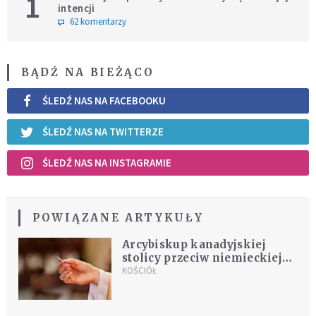
1
intencji
62 komentarzy
BĄDŹ NA BIEŻĄCO
ŚLEDŹ NAS NA FACEBOOKU
ŚLEDŹ NAS NA TWITTERZE
ŚLEDŹ NAS NA INSTAGRAMIE
POWIĄZANE ARTYKUŁY
Arcybiskup kanadyjskiej
stolicy przeciw niemieckiej
interkomunii
KOŚCIÓŁ