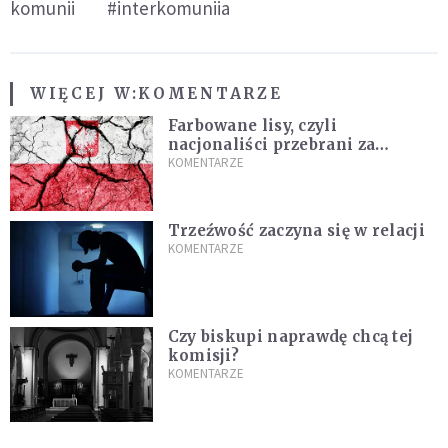
komunii
#interkomuniia
WIĘCEJ W:
KOMENTARZE
Farbowane lisy, czyli
nacjonaliści przebrani za
chrześcijan
KOMENTARZE
Trzeźwość zaczyna się w relacji
KOMENTARZE
Czy biskupi naprawdę chcą tej
komisji?
KOMENTARZE