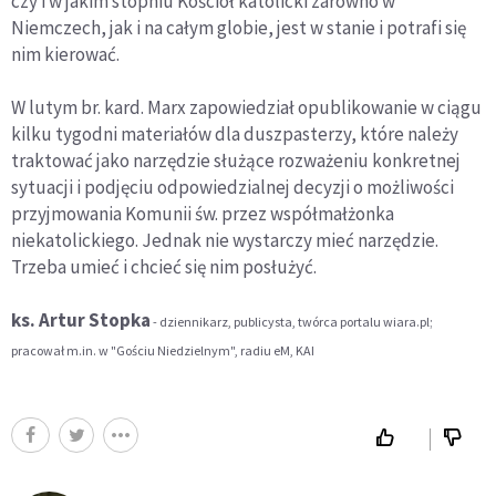
czy i w jakim stopniu Kościół katolicki zarówno w
Niemczech, jak i na całym globie, jest w stanie i potrafi się
nim kierować.
W lutym br. kard. Marx zapowiedział opublikowanie w ciągu
kilku tygodni materiałów dla duszpasterzy, które należy
traktować jako narzędzie służące rozważeniu konkretnej
sytuacji i podjęciu odpowiedzialnej decyzji o możliwości
przyjmowania Komunii św. przez współmałżonka
niekatolickiego. Jednak nie wystarczy mieć narzędzie.
Trzeba umieć i chcieć się nim posłużyć.
ks. Artur Stopka
- dziennikarz, publicysta, twórca portalu wiara.pl;
pracował m.in. w "Gościu Niedzielnym", radiu eM, KAI