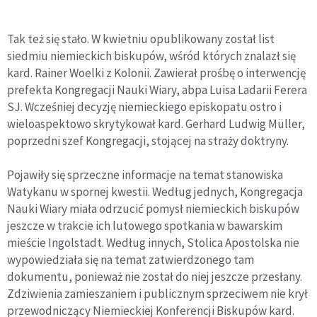
Tak też się stało. W kwietniu opublikowany został list
siedmiu niemieckich biskupów, wśród których znalazł się
kard. Rainer Woelki z Kolonii. Zawierał prośbę o interwencję
prefekta Kongregacji Nauki Wiary, abpa Luisa Ladarii Ferera
SJ. Wcześniej decyzję niemieckiego episkopatu ostro i
wieloaspektowo skrytykował kard. Gerhard Ludwig Müller,
poprzedni szef Kongregacji, stojącej na straży doktryny.
Pojawiły się sprzeczne informacje na temat stanowiska
Watykanu w spornej kwestii. Według jednych, Kongregacja
Nauki Wiary miała odrzucić pomysł niemieckich biskupów
jeszcze w trakcie ich lutowego spotkania w bawarskim
mieście Ingolstadt. Według innych, Stolica Apostolska nie
wypowiedziała się na temat zatwierdzonego tam
dokumentu, ponieważ nie został do niej jeszcze przesłany.
Zdziwienia zamieszaniem i publicznym sprzeciwem nie krył
przewodniczący Niemieckiej Konferencji Biskupów kard.