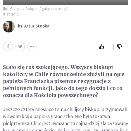
(fot. Grzegorz Gałązka / galazka.deon.pl)
8 lat temu
ks. Artur Stopka
Stało się coś szokującego. Wszyscy biskupi
katoliccy w Chile równocześnie złożyli na ręce
papieża Franciszka pisemne rezygnacje z
pełnionych funkcji. Jako do tego doszło i co to
oznacza dla Kościoła powszechnego?
Jeszcze cztery miesiące temu chilijscy biskupi przyjmowali
w swoim kraju papieża Franciszka. Nie była to łatwa
pielgrzymka. Chile jest uważane za najbardziej zlaicyzowany
kraj w Ameryce Łacińskiej. Wciąż leczy rany, związane m. in. z