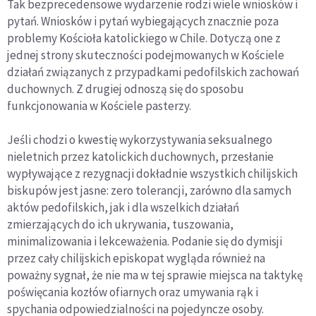
Tak bezprecedensowe wydarzenie rodzi wiele wniosków i
pytań. Wniosków i pytań wybiegających znacznie poza
problemy Kościoła katolickiego w Chile. Dotyczą one z
jednej strony skuteczności podejmowanych w Kościele
działań związanych z przypadkami pedofilskich zachowań
duchownych. Z drugiej odnoszą się do sposobu
funkcjonowania w Kościele pasterzy.
Jeśli chodzi o kwestię wykorzystywania seksualnego
nieletnich przez katolickich duchownych, przesłanie
wypływające z rezygnacji dokładnie wszystkich chilijskich
biskupów jest jasne: zero tolerancji, zarówno dla samych
aktów pedofilskich, jak i dla wszelkich działań
zmierzających do ich ukrywania, tuszowania,
minimalizowania i lekceważenia. Podanie się do dymisji
przez cały chilijskich episkopat wygląda również na
poważny sygnał, że nie ma w tej sprawie miejsca na taktykę
poświęcania kozłów ofiarnych oraz umywania rąk i
spychania odpowiedzialności na pojedyncze osoby.