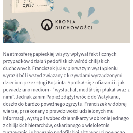
Na atmosferę papieskiej wizyty wpływał fakt licznych
przypadków działań pedofilskich wśród chilijskich
duchownych. Franciszek już w pierwszym wystąpieniu
wyraził ból i wstyd związany z krzywdami wyrządzonymi
dzieciom przez sługi Kościoła. Spotkał się z ofiarami i - jak
powiedziano mediom - "wysłuchał, modlił się i płakał wraz z
nimi". Jednak zanim Papież zdążył wrócić do Watykanu,
doszło do bardzo poważnego zgrzytu. Franciszek w dobrej
wierze, przekonany o prawdziwości udzielonych mu
informacji, wystąpił wobec dziennikarzy w obronie jednego
z chilijskich hierarchów, oskarżanego o wieloletnie
tuszowanie i ukrywanie pedofilskiej aktywności pewnego