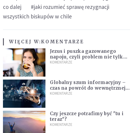
co dalej
#jaki rozumieć sprawę rezygnacji
wszystkich biskupów w chile
WIĘCEJ W:
KOMENTARZE
Jezus i puszka gazowanego
napoju, czyli problem nie tylko
techniczny
KOMENTARZE
Globalny szum informacyjny –
czas na powrót do wewnętrznej
prawdy
KOMENTARZE
Czy jeszcze potrafimy być "tu i
teraz"?
KOMENTARZE