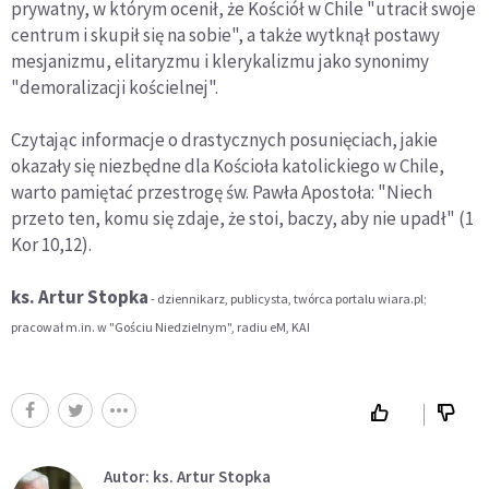
prywatny, w którym ocenił, że Kościół w Chile "utracił swoje
centrum i skupił się na sobie", a także wytknął postawy
mesjanizmu, elitaryzmu i klerykalizmu jako synonimy
"demoralizacji kościelnej".
Czytając informacje o drastycznych posunięciach, jakie
okazały się niezbędne dla Kościoła katolickiego w Chile,
warto pamiętać przestrogę św. Pawła Apostoła: "Niech
przeto ten, komu się zdaje, że stoi, baczy, aby nie upadł" (1
Kor 10,12).
ks. Artur Stopka
- dziennikarz, publicysta, twórca portalu wiara.pl;
pracował m.in. w "Gościu Niedzielnym", radiu eM, KAI
Autor: ks. Artur Stopka