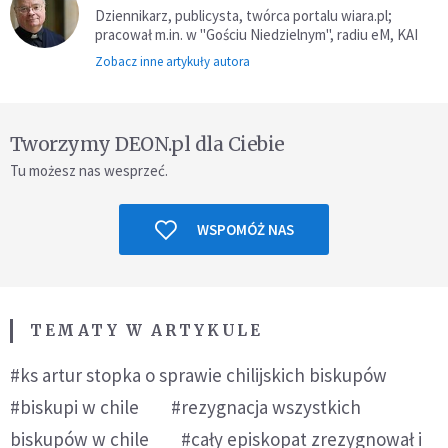
Dziennikarz, publicysta, twórca portalu wiara.pl;
pracował m.in. w "Gościu Niedzielnym", radiu eM, KAI
Zobacz inne artykuły autora
Tworzymy DEON.pl dla Ciebie
Tu możesz nas wesprzeć.
WSPOMÓŻ NAS
TEMATY W ARTYKULE
#ks artur stopka o sprawie chilijskich biskupów
#biskupi w chile
#rezygnacja wszystkich
biskupów w chile
#cały episkopat zrezygnował i