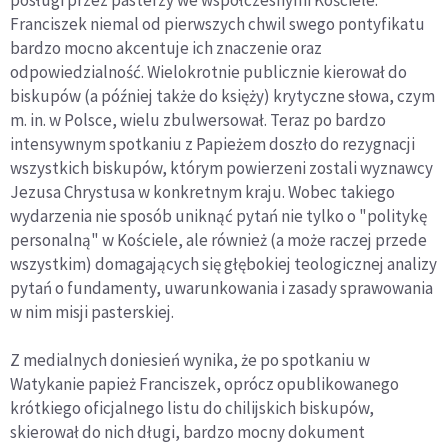
posługi przez pasterzy we współczesnymi Kościele.
Franciszek niemal od pierwszych chwil swego pontyfikatu
bardzo mocno akcentuje ich znaczenie oraz
odpowiedzialność. Wielokrotnie publicznie kierował do
biskupów (a później także do księży) krytyczne słowa, czym
m. in. w Polsce, wielu zbulwersował. Teraz po bardzo
intensywnym spotkaniu z Papieżem doszło do rezygnacji
wszystkich biskupów, którym powierzeni zostali wyznawcy
Jezusa Chrystusa w konkretnym kraju. Wobec takiego
wydarzenia nie sposób uniknąć pytań nie tylko o "politykę
personalną" w Kościele, ale również (a może raczej przede
wszystkim) domagających się głębokiej teologicznej analizy
pytań o fundamenty, uwarunkowania i zasady sprawowania
w nim misji pasterskiej.
Z medialnych doniesień wynika, że po spotkaniu w
Watykanie papież Franciszek, oprócz opublikowanego
krótkiego oficjalnego listu do chilijskich biskupów,
skierował do nich długi, bardzo mocny dokument