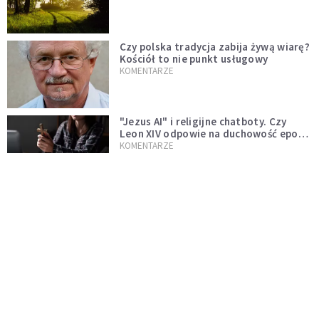
Czy polska tradycja zabija żywą wiarę?
Kościół to nie punkt usługowy
KOMENTARZE
"Jezus AI" i religijne chatboty. Czy
Leon XIV odpowie na duchowość epoki
sztucznej inteligencji?
KOMENTARZE
AI wyręcza nas i zabiera pracę. Mimo to
ludzkie myślenie nie przestaje być w
cenie
KOMENTARZE
Pół internetu płacze. Kto nam zastąpi
Łukasza Litewkę?
KOMENTARZE