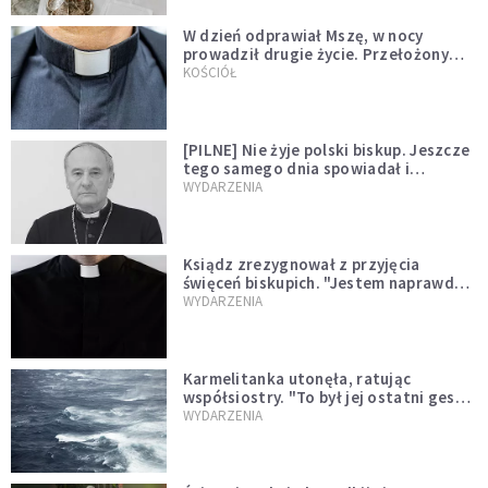
W dzień odprawiał Mszę, w nocy
prowadził drugie życie. Przełożony
kazał mu opuścić zakon
KOŚCIÓŁ
[PILNE] Nie żyje polski biskup. Jeszcze
tego samego dnia spowiadał i
sprawował Mszę świętą
WYDARZENIA
Ksiądz zrezygnował z przyjęcia
święceń biskupich. "Jestem naprawdę
niegodny"
WYDARZENIA
Karmelitanka utonęła, ratując
współsiostry. "To był jej ostatni gest
miłości"
WYDARZENIA