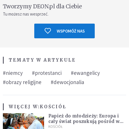
Tworzymy DEON.pl dla Ciebie
Tu możesz nas wesprzeć.
WSPOMÓŻ NAS
TEMATY W ARTYKULE
#niemcy
#protestanci
#ewangelicy
#obrazy religijne
#dewocjonalia
WIĘCEJ W:
KOŚCIÓŁ
Papież do młodzieży: Europa i
cały świat poszukują pośród was
nowych świętych
KOŚCIÓŁ