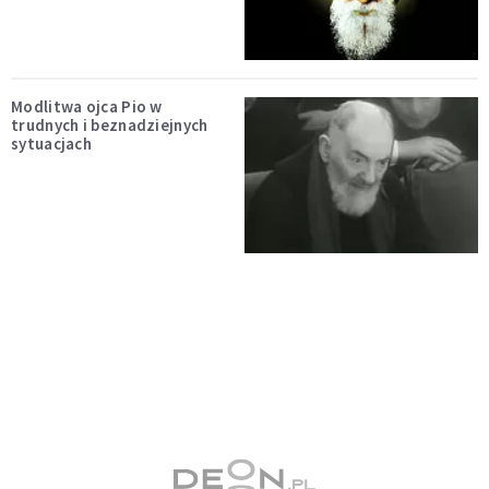
Modlitwa ojca Pio w
trudnych i beznadziejnych
sytuacjach