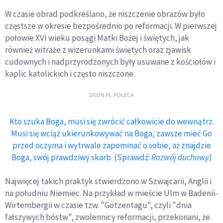
W czasie obrad podkreślano, że niszczenie obrazów było
częstsze w okresie bezpośrednio po reformacji. W pierwszej
połowie XVI wieku posągi Matki Bożej i świętych, jak
również witraże z wizerunkami świętych oraz zjawisk
cudownych i nadprzyrodzonych były usuwane z kościołów i
kaplic katolickich i często niszczone.
DEON.PL POLECA
Kto szuka Boga, musi się zwrócić całkowicie do wewnątrz.
Musi się wciąż ukierunkowywać na Boga, zawsze mieć Go
przed oczyma i wytrwale zapominać o sobie, aż znajdzie
Boga, swój prawdziwy skarb. (Sprawdź:
Rozwój duchowy
)
Najwięcej takich praktyk stwierdzono w Szwajcarii, Anglii i
na południu Niemiec. Na przykład w mieście Ulm w Badenii-
Wirtembergii w czasie tzw. "Götzentagu", czyli "dnia
fałszywych bóstw", zwolennicy reformacji, przekonani, że