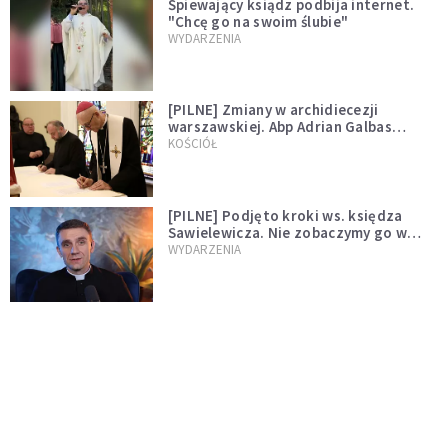
Śpiewający ksiądz podbija internet.
"Chcę go na swoim ślubie"
WYDARZENIA
[PILNE] Zmiany w archidiecezji
warszawskiej. Abp Adrian Galbas
wręczył dekrety nowym proboszczom
KOŚCIÓŁ
[PILNE] Podjęto kroki ws. księdza
Sawielewicza. Nie zobaczymy go w
mediach
WYDARZENIA