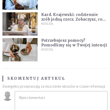
Kard. Krajewski: codziennie
zrób jedną rzecz. Zobaczysz, co
stanie się z twoim życiem
KOŚCIÓŁ
Potrzebujesz pomocy?
Pomodlimy się w Twojej intencji
KOŚCIÓŁ
SKOMENTUJ ARTYKUŁ
Ewangelicy przepraszają za niszczenie obrazów w czasie reformacji