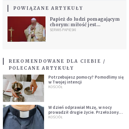
POWIĄZANE ARTYKUŁY
Papież do ludzi pomagającym
chorym: miłość jest
najwymowniejszą formą
SERWIS PAPIESKI
ewangelicznego świadectwa
REKOMENDOWANE DLA CIEBIE /
POLECANE ARTYKUŁY
Potrzebujesz pomocy? Pomodlimy się
w Twojej intencji
KOŚCIÓŁ
W dzień odprawiał Mszę, w nocy
prowadził drugie życie. Przełożony
kazał mu opuścić zakon
KOŚCIÓŁ