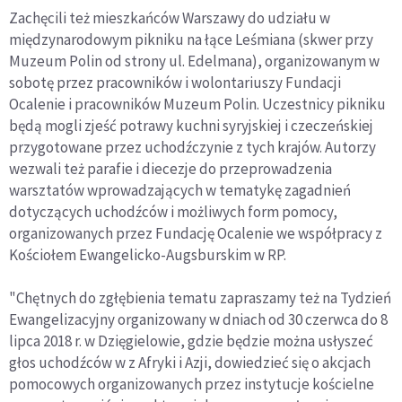
Zachęcili też mieszkańców Warszawy do udziału w
międzynarodowym pikniku na łące Leśmiana (skwer przy
Muzeum Polin od strony ul. Edelmana), organizowanym w
sobotę przez pracowników i wolontariuszy Fundacji
Ocalenie i pracowników Muzeum Polin. Uczestnicy pikniku
będą mogli zjeść potrawy kuchni syryjskiej i czeczeńskiej
przygotowane przez uchodźczynie z tych krajów. Autorzy
wezwali też parafie i diecezje do przeprowadzenia
warsztatów wprowadzających w tematykę zagadnień
dotyczących uchodźców i możliwych form pomocy,
organizowanych przez Fundację Ocalenie we współpracy z
Kościołem Ewangelicko-Augsburskim w RP.
"Chętnych do zgłębienia tematu zapraszamy też na Tydzień
Ewangelizacyjny organizowany w dniach od 30 czerwca do 8
lipca 2018 r. w Dzięgielowie, gdzie będzie można usłyszeć
głos uchodźców w z Afryki i Azji, dowiedzieć się o akcjach
pomocowych organizowanych przez instytucje kościelne