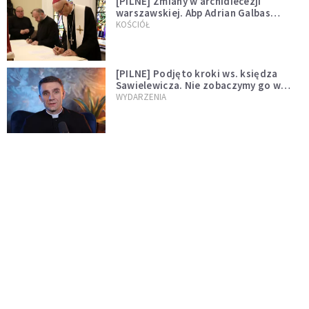
[PILNE] Zmiany w archidiecezji
warszawskiej. Abp Adrian Galbas
wręczył dekrety nowym proboszczom
KOŚCIÓŁ
[PILNE] Podjęto kroki ws. księdza
Sawielewicza. Nie zobaczymy go w
mediach
WYDARZENIA