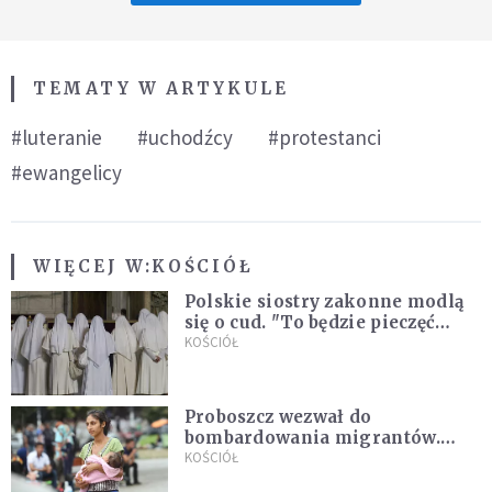
TEMATY W ARTYKULE
#luteranie
#uchodźcy
#protestanci
#ewangelicy
WIĘCEJ W:
KOŚCIÓŁ
Polskie siostry zakonne modlą
się o cud. "To będzie pieczęć
Pana Boga dla naszej wiary"
KOŚCIÓŁ
Proboszcz wezwał do
bombardowania migrantów.
"Masowy ogień przeciwko
KOŚCIÓŁ
najeźdźcom!"