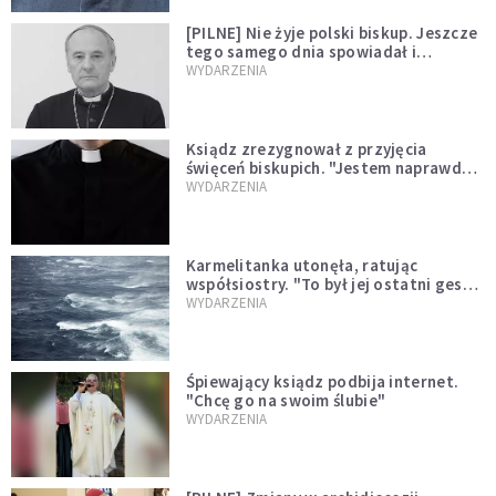
[PILNE] Nie żyje polski biskup. Jeszcze
tego samego dnia spowiadał i
sprawował Mszę świętą
WYDARZENIA
Ksiądz zrezygnował z przyjęcia
święceń biskupich. "Jestem naprawdę
niegodny"
WYDARZENIA
Karmelitanka utonęła, ratując
współsiostry. "To był jej ostatni gest
miłości"
WYDARZENIA
Śpiewający ksiądz podbija internet.
"Chcę go na swoim ślubie"
WYDARZENIA