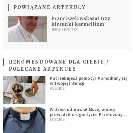
POWIĄZANE ARTYKUŁY
Franciszek wskazał trzy
kierunki karmelitom
SERWIS PAPIESKI
REKOMENDOWANE DLA CIEBIE /
POLECANE ARTYKUŁY
Potrzebujesz pomocy? Pomodlimy się
w Twojej intencji
KOŚCIÓŁ
W dzień odprawiał Mszę, w nocy
prowadził drugie życie. Przełożony
kazał mu opuścić zakon
KOŚCIÓŁ