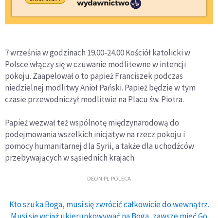
7 września w godzinach 19.00-24.00 Kościół katolicki w
Polsce włączy się w czuwanie modlitewne w intencji
pokoju. Zaapelował o to papież Franciszek podczas
niedzielnej modlitwy Anioł Pański. Papież będzie w tym
czasie przewodniczył modlitwie na Placu św. Piotra.
Papież wezwał też wspólnotę międzynarodową do
podejmowania wszelkich inicjatyw na rzecz pokoju i
pomocy humanitarnej dla Syrii, a także dla uchodźców
przebywających w sąsiednich krajach.
DEON.PL POLECA
Kto szuka Boga, musi się zwrócić całkowicie do wewnątrz.
Musi się wciąż ukierunkowywać na Boga, zawsze mieć Go