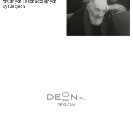
trudnych i beznadziejnych
sytuacjach