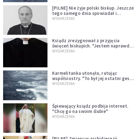
[PILNE] Nie żyje polski biskup. Jeszcze
tego samego dnia spowiadał i
sprawował Mszę świętą
WYDARZENIA
Ksiądz zrezygnował z przyjęcia
święceń biskupich. "Jestem naprawdę
niegodny"
WYDARZENIA
Karmelitanka utonęła, ratując
współsiostry. "To był jej ostatni gest
miłości"
WYDARZENIA
Śpiewający ksiądz podbija internet.
"Chcę go na swoim ślubie"
WYDARZENIA
[PILNE] Zmiany w archidiecezji