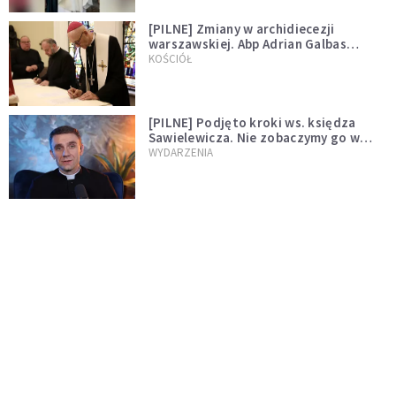
[PILNE] Zmiany w archidiecezji
warszawskiej. Abp Adrian Galbas
wręczył dekrety nowym proboszczom
KOŚCIÓŁ
[PILNE] Podjęto kroki ws. księdza
Sawielewicza. Nie zobaczymy go w
mediach
WYDARZENIA