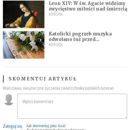
Leon XIV: W św. Agacie widzimy
zwycięstwo miłości nad śmiercią
KOŚCIÓŁ
Katolicki pogrzeb muzyka
odwołano tuż przed
uroczystością. Powodem była
KOŚCIÓŁ
przynależność do masonerii
SKOMENTUJ ARTYKUŁ
Warszawa: świąteczne życzenia zwierzchnika polskich luteran
Zaloguj się
lub
skomentuj jako Gość