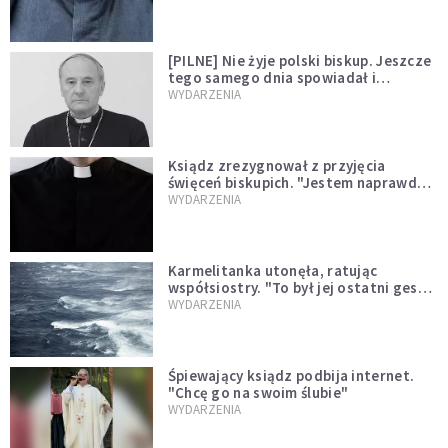
[PILNE] Nie żyje polski biskup. Jeszcze
tego samego dnia spowiadał i
sprawował Mszę świętą
WYDARZENIA
Ksiądz zrezygnował z przyjęcia
święceń biskupich. "Jestem naprawdę
niegodny"
WYDARZENIA
Karmelitanka utonęła, ratując
współsiostry. "To był jej ostatni gest
miłości"
WYDARZENIA
Śpiewający ksiądz podbija internet.
"Chcę go na swoim ślubie"
WYDARZENIA