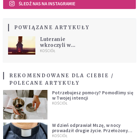
ŚLEDŹ NAS NA INSTAGRAMIE
POWIĄZANE ARTYKUŁY
Luteranie
wkroczyli w
Adwent
KOŚCIÓŁ
REKOMENDOWANE DLA CIEBIE /
POLECANE ARTYKUŁY
Potrzebujesz pomocy? Pomodlimy się
w Twojej intencji
KOŚCIÓŁ
W dzień odprawiał Mszę, w nocy
prowadził drugie życie. Przełożony
kazał mu opuścić zakon
KOŚCIÓŁ