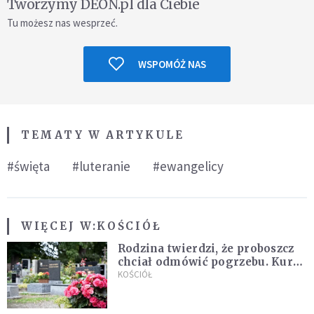
Tworzymy DEON.pl dla Ciebie
Tu możesz nas wesprzeć.
WSPOMÓŻ NAS
TEMATY W ARTYKULE
#święta
#luteranie
#ewangelicy
WIĘCEJ W:
KOŚCIÓŁ
Rodzina twierdzi, że proboszcz
chciał odmówić pogrzebu. Kuria
zapowiada wyjaśnienia
KOŚCIÓŁ