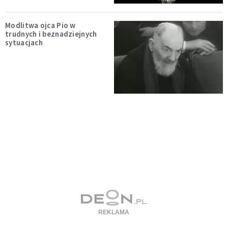
Modlitwa ojca Pio w
trudnych i beznadziejnych
sytuacjach