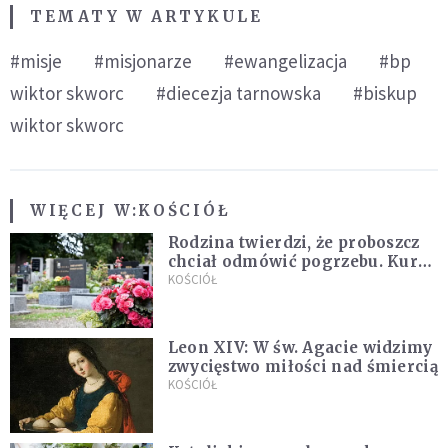
TEMATY W ARTYKULE
#misje
#misjonarze
#ewangelizacja
#bp
wiktor skworc
#diecezja tarnowska
#biskup
wiktor skworc
WIĘCEJ W:
KOŚCIÓŁ
Rodzina twierdzi, że proboszcz
chciał odmówić pogrzebu. Kuria
zapowiada wyjaśnienia
KOŚCIÓŁ
Leon XIV: W św. Agacie widzimy
zwycięstwo miłości nad śmiercią
KOŚCIÓŁ