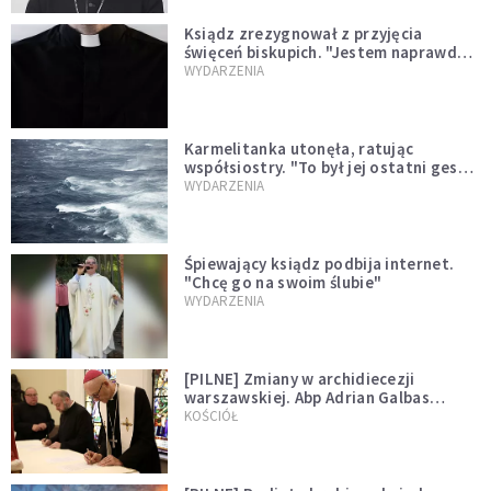
Ksiądz zrezygnował z przyjęcia
święceń biskupich. "Jestem naprawdę
niegodny"
WYDARZENIA
Karmelitanka utonęła, ratując
współsiostry. "To był jej ostatni gest
miłości"
WYDARZENIA
Śpiewający ksiądz podbija internet.
"Chcę go na swoim ślubie"
WYDARZENIA
[PILNE] Zmiany w archidiecezji
warszawskiej. Abp Adrian Galbas
wręczył dekrety nowym proboszczom
KOŚCIÓŁ