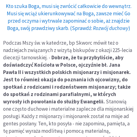
Kto szuka Boga, musi się zwrócić całkowicie do wewnątrz.
Musi się wciąż ukierunkowywać na Boga, zawsze mieć Go
przed oczyma i wytrwale zapominać o sobie, aż znajdzie
Boga, swój prawdziwy skarb. (Sprawdź:
Rozwój duchowy
)
Podczas Mszy św. w katedrze, bp Skworc mówił też o
nadziejach związanych z wizytą biskupów z okazji 225-lecia
diecezji tarnowskiej. -
Dobrze, że tu przybyliście, aby
doświadczyć Kościoła w Polsce, ojczyźnie bł. Jana
Pawła II i wszystkich polskich misjonarzy i misjonarek.
Jest to również okazja do poznania ich ojcowizny, do
spotkań z rodzicami i rodzeństwem misjonarzy; także
do spotkań z rodzinami parafialnymi, w których
wyrosły ich powołania do służby Ewangelii.
Stanowią
one często duchowe i materialne zaplecze dla misjonarskiej
posługi. Każdy z misjonarzy i misjonarek został na misje ad
gentes posłany. Ten, kto posyła - nie zapomina, pamięta, a
tę pamięć wyraża modlitwą i pomocą materialną,