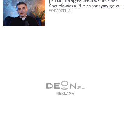
[PILNE] Podjęto kroki ws. księdza
Sawielewicza. Nie zobaczymy go w
mediach
WYDARZENIA