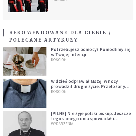
REKOMENDOWANE DLA CIEBIE /
POLECANE ARTYKUŁY
Potrzebujesz pomocy? Pomodlimy się
w Twojej intencji
KOŚCIÓŁ
W dzień odprawiał Mszę, w nocy
prowadził drugie życie. Przełożony
kazał mu opuścić zakon
KOŚCIÓŁ
[PILNE] Nie żyje polski biskup. Jeszcze
tego samego dnia spowiadał i
sprawował Mszę świętą
WYDARZENIA