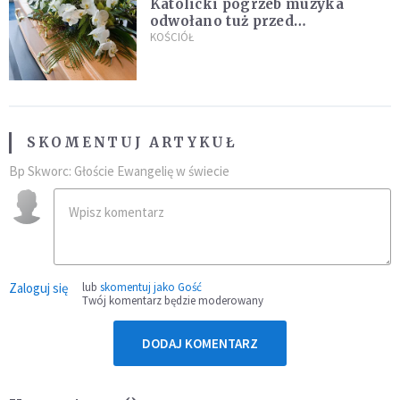
Katolicki pogrzeb muzyka
odwołano tuż przed
uroczystością. Powodem była
KOŚCIÓŁ
przynależność do masonerii
SKOMENTUJ ARTYKUŁ
Bp Skworc: Głoście Ewangelię w świecie
Zaloguj się
lub
skomentuj jako Gość
Twój komentarz będzie moderowany
DODAJ KOMENTARZ