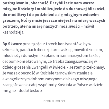
posługiwaniu, obecność. Przybliżacie nam wasze
misyjne Kościoły i mobilizujecie do duchowej bliskości,
do modlitwy i do podzielenia się misyjnym wdowim
groszem, który może jeszcze nie jest na miarę waszych
potrzeb, ale na miarę naszych możliwości
- mówił
kaznodzieja.
Bp Skworc
prosił gości z trzech kontynentów, by w
szkołach, parafiach diecezji tarnowskiej, mówili dzieciom,
młodzieży i dorosłym, kapłanom i seminarzystom także,
osobom konsekrowanym, że trzeba zaangażować się w
dzieło głoszenia Ewangelii w świecie. - Jestem przekonany,
że wasza obecność w Kościele tarnowskim stanie się
ewangelicznym dobrym zaczynem dalszego misyjnego
zaangażowania całej wspólnoty Kościoła w Polsce w dzieło
misyjne - dodał biskup.
DEON.PL POLECA