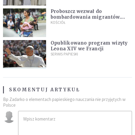
Proboszcz wezwał do
bombardowania migrantów.
"Masowy ogień przeciwko
KOŚCIÓŁ
najeźdźcom!"
Opublikowano program wizyty
Leona XIV we Francji
SERWIS PAPIESKI
SKOMENTUJ ARTYKUŁ
Bp Zadarko o elementach papieskiego nauczania nie przyjętych w
Polsce