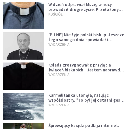
W dzień odprawiał Mszę, w nocy
prowadził drugie życie. Przełożony
kazał mu opuścić zakon
KOŚCIÓŁ
[PILNE] Nie żyje polski biskup. Jeszcze
tego samego dnia spowiadał i
sprawował Mszę świętą
WYDARZENIA
Ksiądz zrezygnował z przyjęcia
święceń biskupich. "Jestem naprawdę
niegodny"
WYDARZENIA
Karmelitanka utonęła, ratując
współsiostry. "To był jej ostatni gest
miłości"
WYDARZENIA
Śpiewający ksiądz podbija internet.