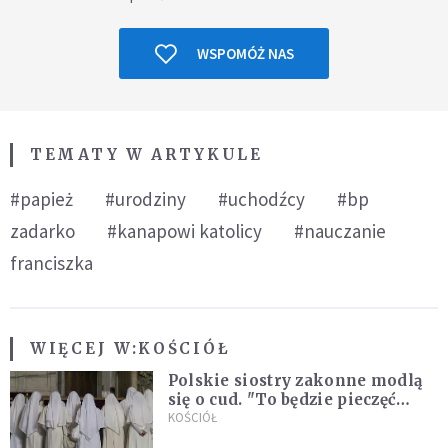
WSPOMÓŻ NAS
TEMATY W ARTYKULE
#papież
#urodziny
#uchodźcy
#bp
zadarko
#kanapowi katolicy
#nauczanie
franciszka
WIĘCEJ W:
KOŚCIÓŁ
Polskie siostry zakonne modlą
się o cud. "To będzie pieczęć
Pana Boga dla naszej wiary"
KOŚCIÓŁ