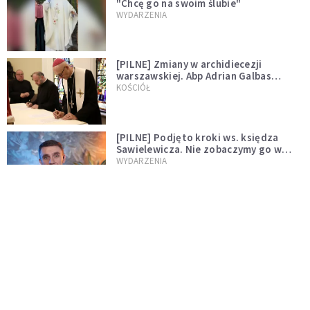
"Chcę go na swoim ślubie"
WYDARZENIA
[PILNE] Zmiany w archidiecezji
warszawskiej. Abp Adrian Galbas
wręczył dekrety nowym proboszczom
KOŚCIÓŁ
[PILNE] Podjęto kroki ws. księdza
Sawielewicza. Nie zobaczymy go w
mediach
WYDARZENIA