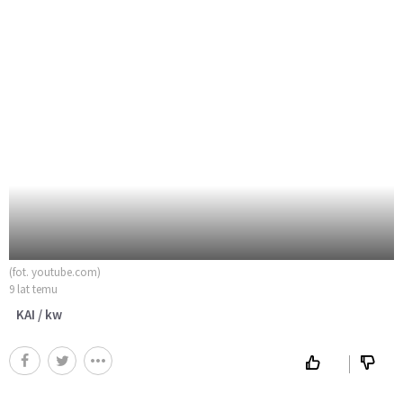
(fot. youtube.com)
9 lat temu
KAI / kw