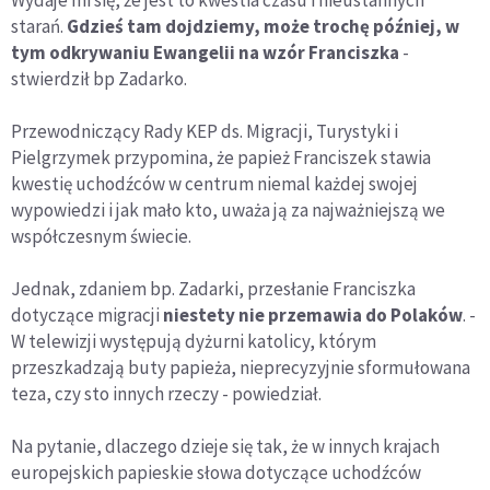
Wydaje mi się, że jest to kwestia czasu i nieustannych
starań.
Gdzieś tam dojdziemy, może trochę później, w
tym odkrywaniu Ewangelii na wzór Franciszka
-
stwierdził bp Zadarko.
Przewodniczący Rady KEP ds. Migracji, Turystyki i
Pielgrzymek przypomina, że papież Franciszek stawia
kwestię uchodźców w centrum niemal każdej swojej
wypowiedzi i jak mało kto, uważa ją za najważniejszą we
współczesnym świecie.
Jednak, zdaniem bp. Zadarki, przesłanie Franciszka
dotyczące migracji
niestety nie przemawia do Polaków
. -
W telewizji występują dyżurni katolicy, którym
przeszkadzają buty papieża, nieprecyzyjnie sformułowana
teza, czy sto innych rzeczy - powiedział.
Na pytanie, dlaczego dzieje się tak, że w innych krajach
europejskich papieskie słowa dotyczące uchodźców