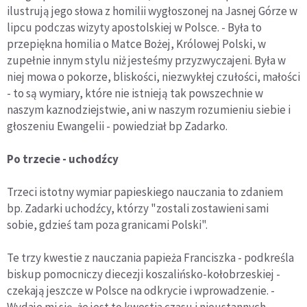
ilustrują jego słowa z homilii wygłoszonej na Jasnej Górze w
lipcu podczas wizyty apostolskiej w Polsce. - Była to
przepiękna homilia o Matce Bożej, Królowej Polski, w
zupełnie innym stylu niż jesteśmy przyzwyczajeni. Była w
niej mowa o pokorze, bliskości, niezwykłej czułości, małości
- to są wymiary, które nie istnieją tak powszechnie w
naszym kaznodziejstwie, ani w naszym rozumieniu siebie i
głoszeniu Ewangelii - powiedział bp Zadarko.
Po trzecie - uchodźcy
Trzeci istotny wymiar papieskiego nauczania to zdaniem
bp. Zadarki uchodźcy, którzy "zostali zostawieni sami
sobie, gdzieś tam poza granicami Polski".
Te trzy kwestie z nauczania papieża Franciszka - podkreśla
biskup pomocniczy diecezji koszalińsko-kołobrzeskiej -
czekają jeszcze w Polsce na odkrycie i wprowadzenie. -