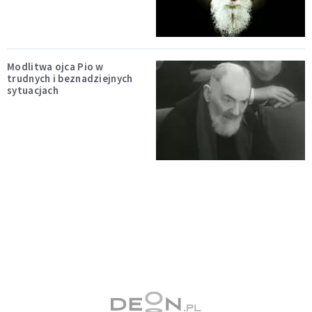
Modlitwa ojca Pio w
trudnych i beznadziejnych
sytuacjach