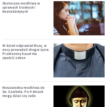
Skuteczna modlitwa w
sprawach trudnych i
beznadziejnych
W dzień odprawiał Mszę, w
nocy prowadził drugie życie.
Przełożony kazał mu
opuścić zakon
Niezawodna modlitwa do
św. Szarbela. Po 9 dniach
mogą dziać się cuda