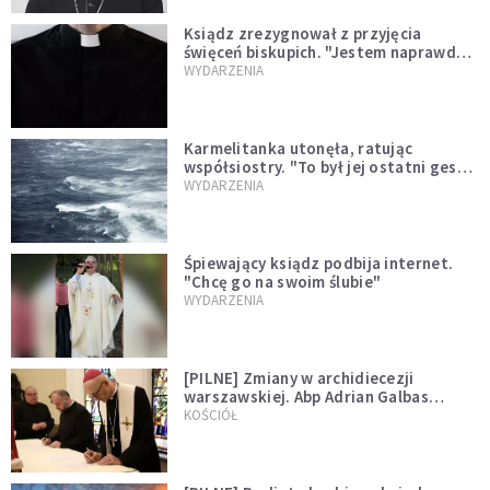
Ksiądz zrezygnował z przyjęcia
święceń biskupich. "Jestem naprawdę
niegodny"
WYDARZENIA
Karmelitanka utonęła, ratując
współsiostry. "To był jej ostatni gest
miłości"
WYDARZENIA
Śpiewający ksiądz podbija internet.
"Chcę go na swoim ślubie"
WYDARZENIA
[PILNE] Zmiany w archidiecezji
warszawskiej. Abp Adrian Galbas
wręczył dekrety nowym proboszczom
KOŚCIÓŁ