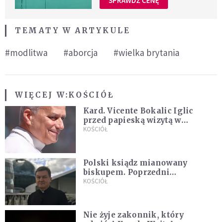
SPRAWDŹ CENĘ
TEMATY W ARTYKULE
#modlitwa
#aborcja
#wielka brytania
WIĘCEJ W:
KOŚCIÓŁ
Kard. Vicente Bokalic Iglic
przed papieską wizytą w
Argentynie: Nasz pokorny lud
KOŚCIÓŁ
kocha papieża
Polski ksiądz mianowany
biskupem. Poprzedni
ordynariusz zrezygnował
KOŚCIÓŁ
Nie żyje zakonnik, który