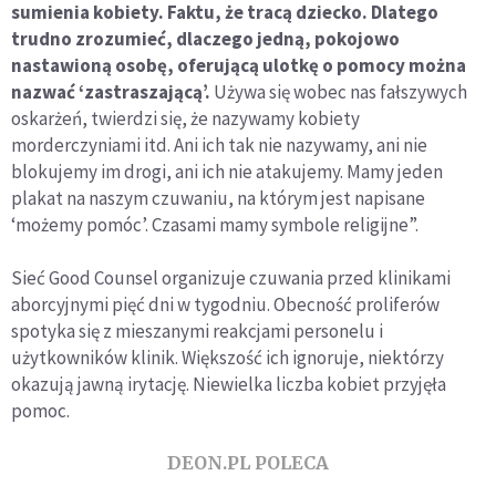
sumienia kobiety. Faktu, że tracą dziecko. Dlatego
trudno zrozumieć, dlaczego jedną, pokojowo
nastawioną osobę, oferującą ulotkę o pomocy można
nazwać ‘zastraszającą’.
Używa się wobec nas fałszywych
oskarżeń, twierdzi się, że nazywamy kobiety
morderczyniami itd. Ani ich tak nie nazywamy, ani nie
blokujemy im drogi, ani ich nie atakujemy. Mamy jeden
plakat na naszym czuwaniu, na którym jest napisane
‘możemy pomóc’. Czasami mamy symbole religijne”.
Sieć Good Counsel organizuje czuwania przed klinikami
aborcyjnymi pięć dni w tygodniu. Obecność proliferów
spotyka się z mieszanymi reakcjami personelu i
użytkowników klinik. Większość ich ignoruje, niektórzy
okazują jawną irytację. Niewielka liczba kobiet przyjęła
pomoc.
DEON.PL POLECA