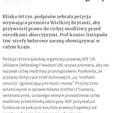
Blisko 60 tys. podpisów zebrała petycja
wzywająca premiera Wielkiej Brytanii, aby
przywrócił prawo do cichej modlitwy przed
ośrodkami aborcyjnymi. Pod koniec listopada
tzw. strefy buforowe zaczną obowiązywać w
całym kraju.
Petycja chrześcijańskiej organizacji prawnej ADF UK
(Alliance Defending Freedom UK) wzywa premiera, aby nie
nazywał cichej modlitwy przestępstwem. Podkreśla, że
przepisy dotyczące stref buforowych „są 'strefami
cenzury' ograniczającymi myśli i mowę”. Przytoczono
ostatni wyrok w sprawie Adama Smitha-O’Connora,
weterana armii, uznanego winnym prowadzenia cichej
modlitwy przed kliniką aborcyjną. ADF pozyskał już
fundusze na pokrycie kosztów prawnych apelacji od