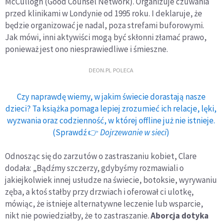
McCullogh (Good Counsel Network). Organizuje czuwania
przed klinikami w Londynie od 1995 roku. I deklaruje, że ​​
będzie organizować je nadal, poza strefami buforowymi.
Jak mówi, inni aktywiści mogą być skłonni złamać prawo,
ponieważ jest ono niesprawiedliwe i śmieszne.
DEON.PL POLECA
Czy naprawdę wiemy, w jakim świecie dorastają nasze
dzieci? Ta książka pomaga lepiej zrozumieć ich relacje, lęki,
wyzwania oraz codzienność, w której offline już nie istnieje.
(Sprawdź 👉
Dojrzewanie w sieci
)
Odnosząc się do zarzutów o zastraszaniu kobiet, Clare
dodała: „Bądźmy szczerzy, gdybyśmy rozmawiali o
jakiejkolwiek innej usłudze na świecie, botoksie, wyrywaniu
zęba, a ktoś stałby przy drzwiach i oferował ci ulotkę,
mówiąc, że istnieje alternatywne leczenie lub wsparcie,
nikt nie powiedziałby, że to zastraszanie.
Aborcja dotyka