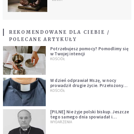
REKOMENDOWANE DLA CIEBIE /
POLECANE ARTYKUŁY
Potrzebujesz pomocy? Pomodlimy się
w Twojej intencji
KOŚCIÓŁ
W dzień odprawiał Mszę, w nocy
prowadził drugie życie. Przełożony
kazał mu opuścić zakon
KOŚCIÓŁ
[PILNE] Nie żyje polski biskup. Jeszcze
tego samego dnia spowiadał i
sprawował Mszę świętą
WYDARZENIA