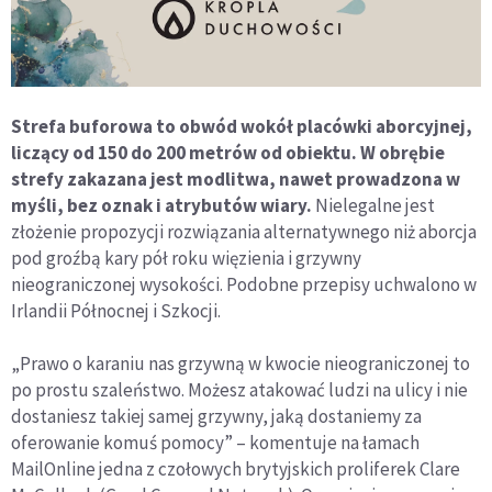
Strefa buforowa to obwód wokół placówki aborcyjnej,
liczący od 150 do 200 metrów od obiektu. W obrębie
strefy zakazana jest modlitwa, nawet prowadzona w
myśli, bez oznak i atrybutów wiary.
Nielegalne jest
złożenie propozycji rozwiązania alternatywnego niż aborcja
pod groźbą kary pół roku więzienia i grzywny
nieograniczonej wysokości. Podobne przepisy uchwalono w
Irlandii Północnej i Szkocji.
„Prawo o karaniu nas grzywną w kwocie nieograniczonej to
po prostu szaleństwo. Możesz atakować ludzi na ulicy i nie
dostaniesz takiej samej grzywny, jaką dostaniemy za
oferowanie komuś pomocy” – komentuje na łamach
MailOnline jedna z czołowych brytyjskich proliferek Clare