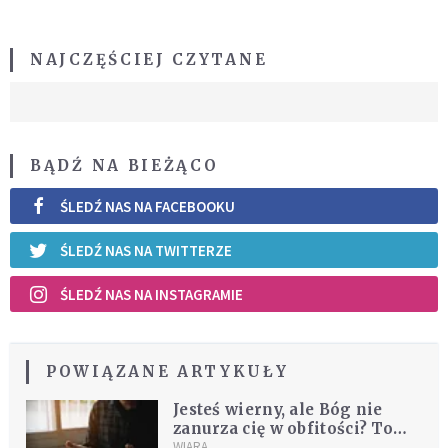
NAJCZĘŚCIEJ CZYTANE
BĄDŹ NA BIEŻĄCO
ŚLEDŹ NAS NA FACEBOOKU
ŚLEDŹ NAS NA TWITTERZE
ŚLEDŹ NAS NA INSTAGRAMIE
POWIĄZANE ARTYKUŁY
Jesteś wierny, ale Bóg nie
zanurza cię w obfitości? To
nie z tobą jest problem
WIARA