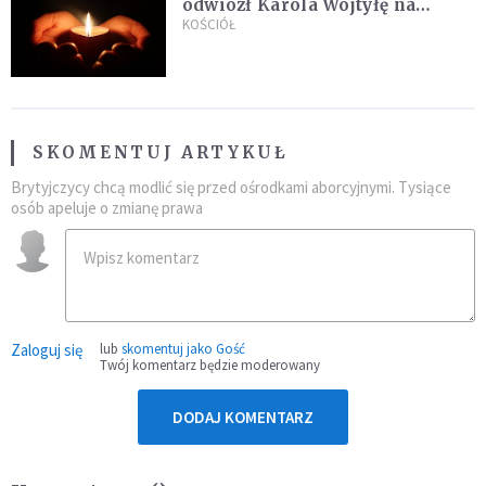
odwiózł Karola Wojtyłę na
konklawe. Jan Paweł II nazywał
KOŚCIÓŁ
go "winowajcą"
SKOMENTUJ ARTYKUŁ
Brytyjczycy chcą modlić się przed ośrodkami aborcyjnymi. Tysiące
osób apeluje o zmianę prawa
Zaloguj się
lub
skomentuj jako Gość
Twój komentarz będzie moderowany
DODAJ KOMENTARZ