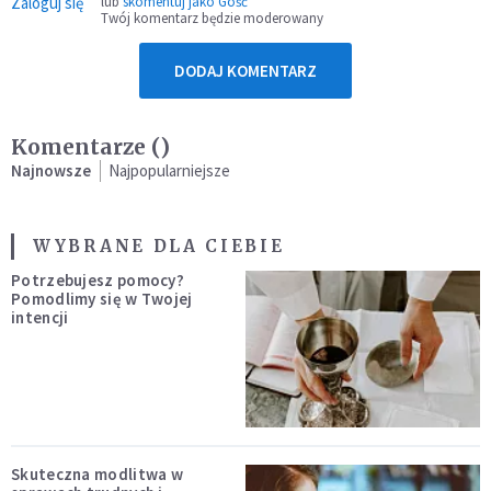
Zaloguj się
lub
skomentuj jako Gość
Twój komentarz będzie moderowany
DODAJ KOMENTARZ
Komentarze (
)
Najnowsze
Najpopularniejsze
WYBRANE DLA CIEBIE
Potrzebujesz pomocy?
Pomodlimy się w Twojej
intencji
Skuteczna modlitwa w