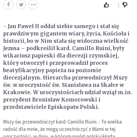
- Jan Paweł II oddał siebie samego i stał się
prawdziwym gigantem wiary, życia, Kościoła i
historii, bo w Nim stała się widoczna wielkość
Jezusa – podkreślił kard. Camillo Ruini, były
wikariusz papieski dla diecezji rzymskiej,
który otworzył i przeprowadził proces
beatyfikacyjny papieża na poziomie
diecezjalnym. Hierarcha przewodniczył Mszy
św. w uroczystość św. Stanisława na Skałce w
Krakowie. W uroczystościach udział wziął m.in.
prezydent Bronisław Komorowski i
przedstawiciele Episkopatu Polski.
Mszy św. przewodniczył kard. Camillo Ruini. - To wielka
radość dla mnie, że mogę uczestniczyć z Wami w tej
uroczystości, w dniu, w którym naród polski składa