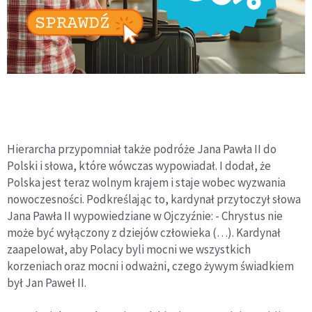
Hierarcha przypomniał także podróże Jana Pawła II do
Polski i słowa, które wówczas wypowiadał. I dodał, że
Polska jest teraz wolnym krajem i staje wobec wyzwania
nowoczesności. Podkreślając to, kardynał przytoczył słowa
Jana Pawła II wypowiedziane w Ojczyźnie: - Chrystus nie
może być wyłączony z dziejów człowieka (…). Kardynał
zaapelował, aby Polacy byli mocni we wszystkich
korzeniach oraz mocni i odważni, czego żywym świadkiem
był Jan Paweł II.