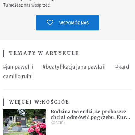
Tu możesz nas wesprzeć.
WSPOMÓŻ NAS
TEMATY W ARTYKULE
#jan paweł ii
#beatyfikacja jana pawła ii
#kard
camillo ruini
WIĘCEJ W:
KOŚCIÓŁ
Rodzina twierdzi, że proboszcz
chciał odmówić pogrzebu. Kuria
zapowiada wyjaśnienia
KOŚCIÓŁ