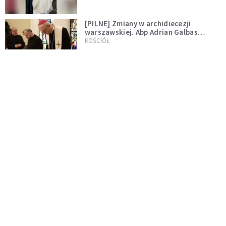
[PILNE] Zmiany w archidiecezji
warszawskiej. Abp Adrian Galbas
wręczył dekrety nowym proboszczom
KOŚCIÓŁ
[PILNE] Podjęto kroki ws. księdza
Sawielewicza. Nie zobaczymy go w
mediach
WYDARZENIA