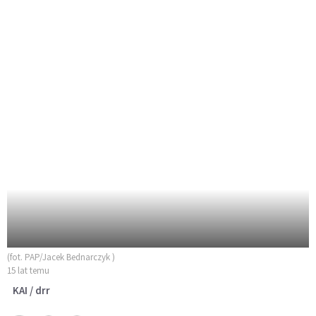
(fot. PAP/Jacek Bednarczyk )
15 lat temu
KAI / drr