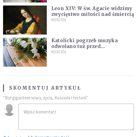
Leon XIV: W św. Agacie widzimy
zwycięstwo miłości nad śmiercią
KOŚCIÓŁ
Katolicki pogrzeb muzyka
odwołano tuż przed
uroczystością. Powodem była
KOŚCIÓŁ
przynależność do masonerii
SKOMENTUJ ARTYKUŁ
"Był gigantem wiary, życia, Kościoła i historii"