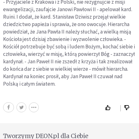
- Przyjaciele z Krakowa i z Polski, nie rezygnujcie z misji
ewangelizacji, zaufajcie Janowi Pawłowi II - apelował kard.
Ruini. I dodał, że kard. Stanisław Dziwisz przejął wielkie
dziedzictwo papieża i sprawia, że ono owocuje. Hierarcha
powiedział, że Jana Pawła II należy słuchać, a wielką misją
Kościoła jest dzisiaj zbawienie i wyzwolenie człowieka. -
Kościół potrzebuje być sobą i ludem Bożym, kochać siebie i
człowieka, wierzyć w misję, którą powierzył Bóg - zaznaczył
kardynał. - Jan Paweł II nie zszedł z krzyża i tak zrealizował
do końca dar z siebie w wielkiej wierze - mówił hierarcha.
Kardynał na koniec prosił, aby Jan Paweł II czuwał nad
Polską i całym światem.
Tworzymy DEON.pl dla Ciebie