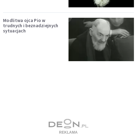
Modlitwa ojca Pio w
trudnych i beznadziejnych
sytuacjach