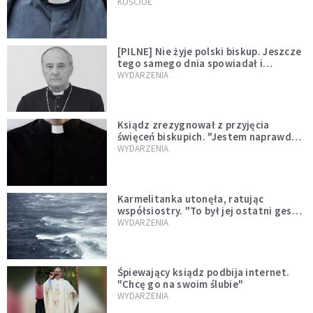
kazał mu opuścić zakon
KOŚCIÓŁ
[PILNE] Nie żyje polski biskup. Jeszcze
tego samego dnia spowiadał i
sprawował Mszę świętą
WYDARZENIA
Ksiądz zrezygnował z przyjęcia
święceń biskupich. "Jestem naprawdę
niegodny"
WYDARZENIA
Karmelitanka utonęła, ratując
współsiostry. "To był jej ostatni gest
miłości"
WYDARZENIA
Śpiewający ksiądz podbija internet.
"Chcę go na swoim ślubie"
WYDARZENIA