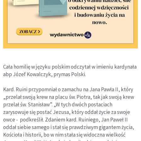
Cała homilię w języku polskim odczytał w imieniu kardynała
abp Józef Kowalczyk, prymas Polski.
Kard. Ruini przypomniał o zamachu na Jana Pawła II, który
„przelał swoją krew na placu św. Piotra, tak jak swoją krew
przelał św. Stanisław”. „W tych dwóch postaciach
zarysowuje się postać Jezusa, który oddał życie za swoje
owce - podkreślił. Zdaniem kard. Ruiniego, Jan Paweł II
oddał siebie samego i stał się prawdziwym gigantem życia,
Kościoła i historii, bo w nim stała się widoczna wielkość