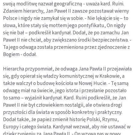
swoją modlitwę nazwał geograficzną - uważa kard. Ruini.
Zdaniem hierarchy, Jan Paweł II zawsze pozostawał wierny
Polsce i nigdy nie zamykał się w sobie. - Nie lękajcie się – to
słowa, które stały się mottem jego pontyfikatu, On nigdy
się nie bał – podkreślił kardynał. Dodał, że po zamachu Jan
Paweł II nie chciał, aby zwiększano środki bezpieczeństwa. -
Ta jego odwaga została przemieniona przez zjednoczenie z
Bogiem - dodał.
Hierarcha przypomniał, że odwaga Jana Pawła II przejawiała
się, gdy opierał się władzy komunistycznej w Krakowie, a
także walczył o budowę kościoła w Nowej Hucie. - Tę samą
odwagę miał na świecie, jego istota i przesłanie pozostało
to samo – wyjaśnił kardynał. Kard. Ruini podkreślił, że Jan
Paweł II nie był człowiekiem nostalgii, ale otwiera drogi
przyszłości dla świata w sposób konkretny i praktyczny.
Dodał także, że papież zmienił historię Polski, Rzymu,
Europy i całego świata. Kardynał wezwał, aby nie ustawać w
dziękczynieniu za Jana Pawła II. - On wzywa nas w nowy