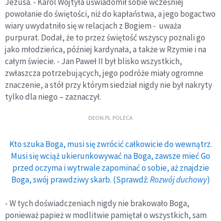
Jezusa. - Karol Wojtyła uświadomił sobie wcześniej
powołanie do świętości, niż do kapłaństwa, a jego bogactwo
wiary uwydatniło się w relacjach z Bogiem - uważa
purpurat. Dodał, że to przez świętość wszyscy poznali go
jako młodzieńca, później kardynała, a także w Rzymie i na
całym świecie. - Jan Paweł II był blisko wszystkich,
zwłaszcza potrzebujących, jego podróże miały ogromne
znaczenie, a stół przy którym siedział nigdy nie był nakryty
tylko dla niego – zaznaczył.
DEON.PL POLECA
Kto szuka Boga, musi się zwrócić całkowicie do wewnątrz.
Musi się wciąż ukierunkowywać na Boga, zawsze mieć Go
przed oczyma i wytrwale zapominać o sobie, aż znajdzie
Boga, swój prawdziwy skarb. (Sprawdź:
Rozwój duchowy
)
- W tych doświadczeniach nigdy nie brakowało Boga,
ponieważ papież w modlitwie pamiętał o wszystkich, sam