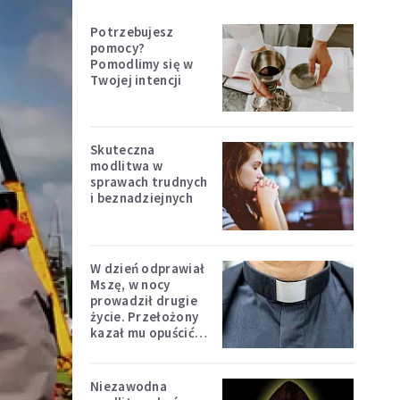
Potrzebujesz
pomocy?
Pomodlimy się w
Twojej intencji
Skuteczna
modlitwa w
sprawach trudnych
i beznadziejnych
W dzień odprawiał
Mszę, w nocy
prowadził drugie
życie. Przełożony
kazał mu opuścić
zakon
Niezawodna