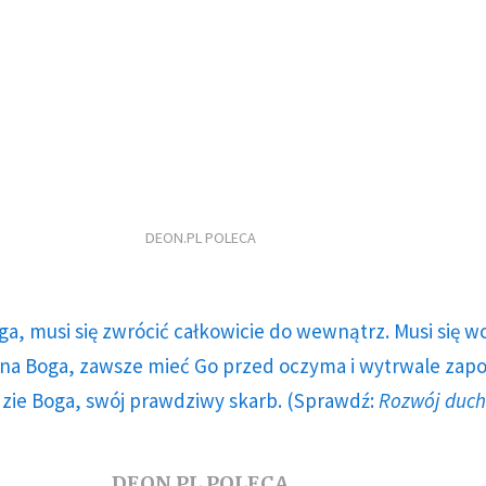
DEON.PL POLECA
ga, musi się zwrócić całkowicie do wewnątrz. Musi się w
a Boga, zawsze mieć Go przed oczyma i wytrwale zap
dzie Boga, swój prawdziwy skarb. (Sprawdź:
Rozwój duc
DEON.PL POLECA