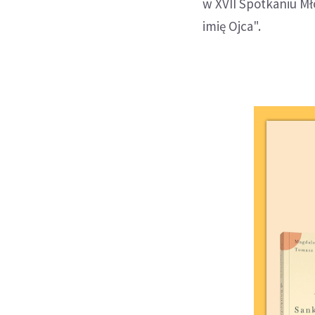
w XVII Spotkaniu M
imię Ojca".