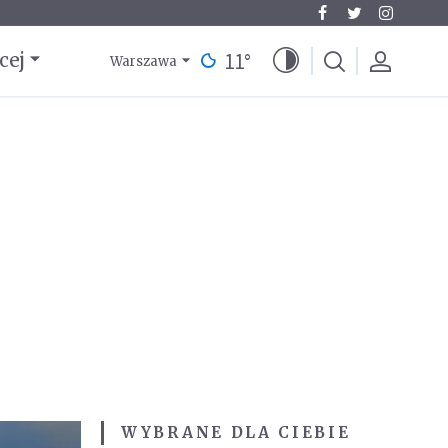
11
°
cej
Warszawa
WYBRANE DLA CIEBIE