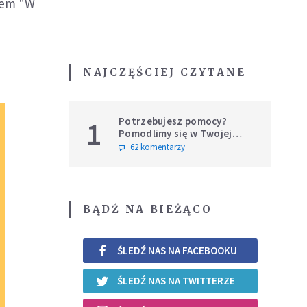
słem "W
NAJCZĘŚCIEJ CZYTANE
Potrzebujesz pomocy?
1
Pomodlimy się w Twojej
intencji
62 komentarzy
BĄDŹ NA BIEŻĄCO
ŚLEDŹ NAS NA FACEBOOKU
ŚLEDŹ NAS NA TWITTERZE