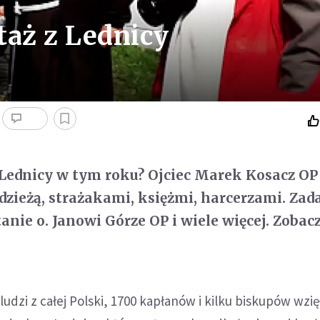
taż z Lednicy
a Lednicy w tym roku? Ojciec Marek Kosacz OP
zieżą, strażakami, księżmi, harcerzami. Zad
nie o. Janowi Górze OP i wiele więcej. Zobac
ludzi z całej Polski, 1700 kapłanów i kilku biskupów wzię