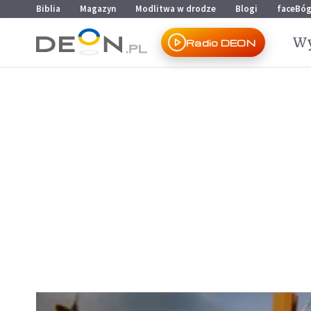
Przejdź do menu głównego
Przejdź do treści
Biblia
Magazyn
Modlitwa w drodze
Blogi
faceBó
Wy
Radio DEON