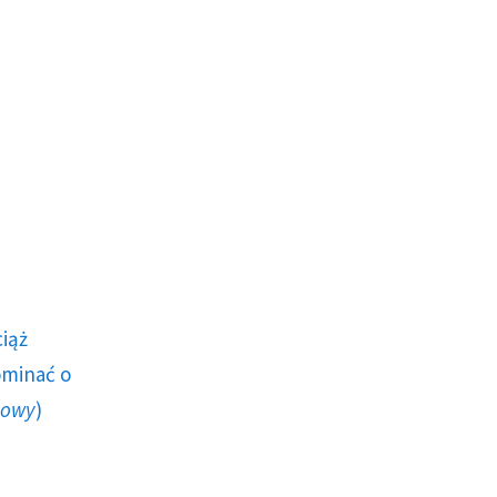
ciąż
ominać o
howy
)