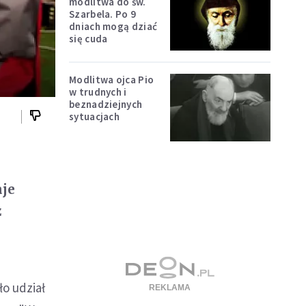
modlitwa do św.
Szarbela. Po 9
dniach mogą dziać
się cuda
Modlitwa ojca Pio
w trudnych i
beznadziejnych
sytuacjach
aje
z
ło udział