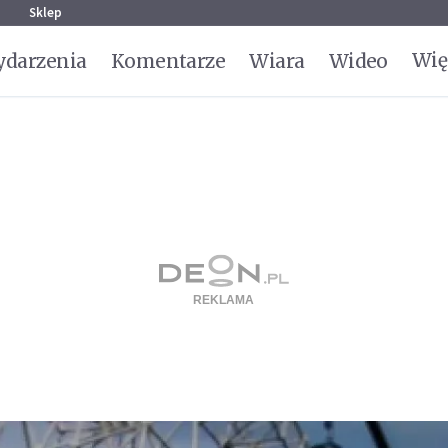
g
Sklep
Wię
darzenia
Komentarze
Wiara
Wideo