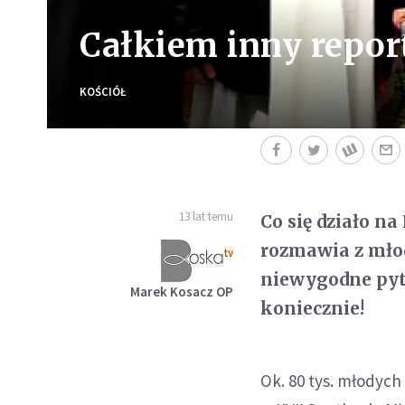
Całkiem inny repor
KOŚCIÓŁ
13 lat temu
Co się działo n
rozmawia z młod
niewygodne pyta
Marek Kosacz OP
koniecznie!
Ok. 80 tys. młodych 