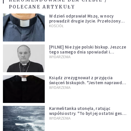
POLECANE ARTYKUŁY
W dzień odprawiał Mszę, w nocy
prowadził drugie życie. Przełożony
kazał mu opuścić zakon
KOŚCIÓŁ
[PILNE] Nie żyje polski biskup. Jeszcze
tego samego dnia spowiadał i
sprawował Mszę świętą
WYDARZENIA
Ksiądz zrezygnował z przyjęcia
święceń biskupich. "Jestem naprawdę
niegodny"
WYDARZENIA
Karmelitanka utonęła, ratując
współsiostry. "To był jej ostatni gest
miłości"
WYDARZENIA