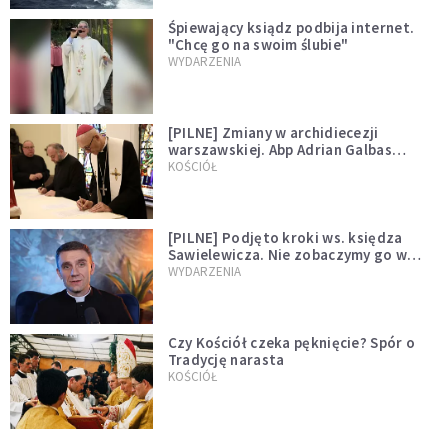
Śpiewający ksiądz podbija internet.
"Chcę go na swoim ślubie"
WYDARZENIA
[PILNE] Zmiany w archidiecezji
warszawskiej. Abp Adrian Galbas
wręczył dekrety nowym proboszczom
KOŚCIÓŁ
[PILNE] Podjęto kroki ws. księdza
Sawielewicza. Nie zobaczymy go w
mediach
WYDARZENIA
Czy Kościół czeka pęknięcie? Spór o
Tradycję narasta
KOŚCIÓŁ