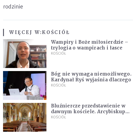
rodzinie
WIĘCEJ W:
KOŚCIÓŁ
Wampiry i Boże miłosierdzie –
trylogia o wampirach i łasce
KOŚCIÓŁ
Bóg nie wymaga niemożliwego.
Kardynał Ryś wyjaśnia dlaczego
KOŚCIÓŁ
Bluźniercze przedstawienie w
dawnym kościele. Arcybiskup
stanowczo reaguje
KOŚCIÓŁ