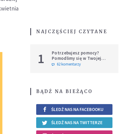
kwietnia
NAJCZĘŚCIEJ CZYTANE
Potrzebujesz pomocy?
1
Pomodlimy się w Twojej
intencji
62 komentarzy
BĄDŹ NA BIEŻĄCO
ŚLEDŹ NAS NA FACEBOOKU
ŚLEDŹ NAS NA TWITTERZE