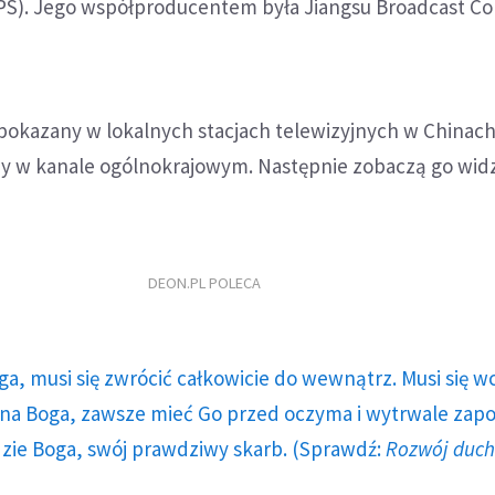
PS). Jego współproducentem była Jiangsu Broadcast Co
 pokazany w lokalnych stacjach telewizyjnych w Chinac
y w kanale ogólnokrajowym. Następnie zobaczą go wid
DEON.PL POLECA
ga, musi się zwrócić całkowicie do wewnątrz. Musi się w
a Boga, zawsze mieć Go przed oczyma i wytrwale zap
dzie Boga, swój prawdziwy skarb. (Sprawdź:
Rozwój duc