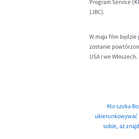
Program Service (K
(JBC).
W maju film będzie
zostanie powtórzon
USA i we Włoszech.
Kto szuka Bo
ukierunkowywać n
sobie, aż znaj