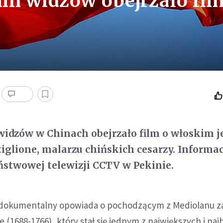
ln widzów obejrzało fil
idzów w Chinach obejrzało film o włoskim je
tiglione, malarzu chińskich cesarzy. Informac
ństwowej telewizji CCTV w Pekinie.
m dokumentalny opowiada o pochodzącym z Mediolanu z
 (1688-1766), który stał się jednym z największych i naj