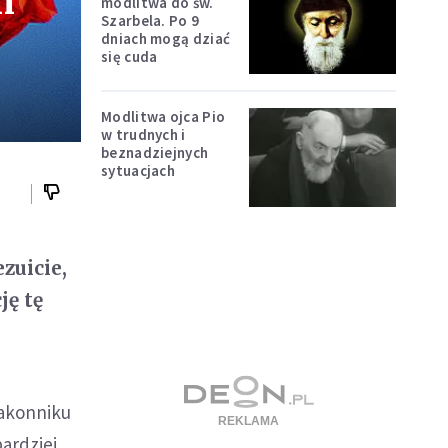
m
modlitwa do św.
Szarbela. Po 9
dniach mogą dziać
się cuda
Modlitwa ojca Pio
w trudnych i
beznadziejnych
sytuacjach
zuicie,
ję tę
akonniku
bardziej