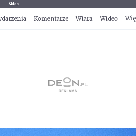
g
Sklep
Wię
darzenia
Komentarze
Wiara
Wideo