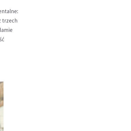
entalne:
 trzech
Adamie
ść