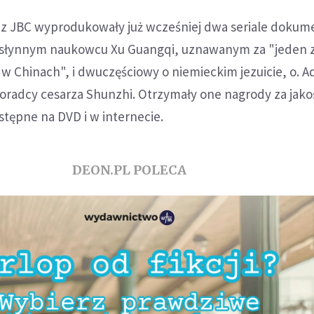
z JBC wyprodukowały już wcześniej dwa seriale dokum
 słynnym naukowcu Xu Guangqi, uznawanym za "jeden z
 w Chinach", i dwuczęściowy o niemieckim jezuicie, o. 
doradcy cesarza Shunzhi. Otrzymały one nagrody za jako
ostępne na DVD i w internecie.
DEON.PL POLECA