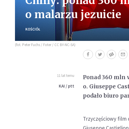
Chiny: ponad 360 m
o malarzu jezuicie
KOŚCIÓŁ
(fot. Peter Fuchs / Foter / CC BY-NC-SA)
11 lat temu
Ponad 360 mln w
o. Giuseppe Cas
KAI / ptt
podało biuro pa
Trzyczęściowy fil
Giuseppe Castiglione