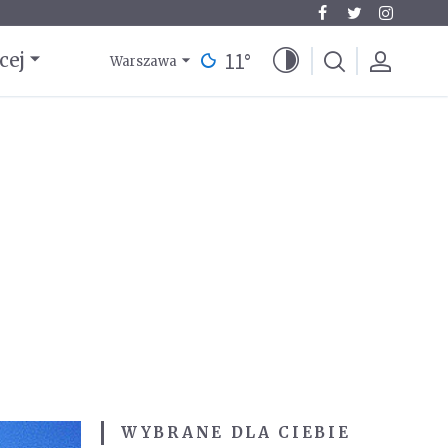
11
°
cej
Warszawa
WYBRANE DLA CIEBIE