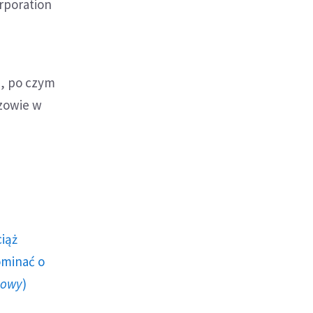
rporation
h, po czym
zowie w
ciąż
ominać o
howy
)