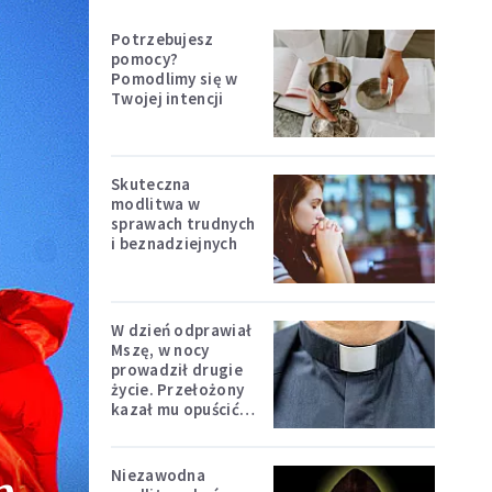
Potrzebujesz
pomocy?
Pomodlimy się w
Twojej intencji
Skuteczna
modlitwa w
sprawach trudnych
i beznadziejnych
W dzień odprawiał
Mszę, w nocy
prowadził drugie
życie. Przełożony
kazał mu opuścić
zakon
Niezawodna