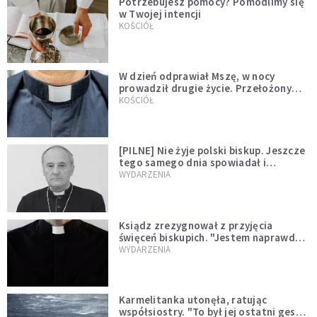
Potrzebujesz pomocy? Pomodlimy się
w Twojej intencji
KOŚCIÓŁ
W dzień odprawiał Mszę, w nocy
prowadził drugie życie. Przełożony
kazał mu opuścić zakon
KOŚCIÓŁ
[PILNE] Nie żyje polski biskup. Jeszcze
tego samego dnia spowiadał i
sprawował Mszę świętą
WYDARZENIA
Ksiądz zrezygnował z przyjęcia
święceń biskupich. "Jestem naprawdę
niegodny"
WYDARZENIA
Karmelitanka utonęła, ratując
współsiostry. "To był jej ostatni gest