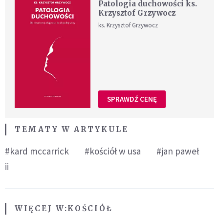
Patologia duchowości ks.
Krzysztof Grzywocz
ks. Krzysztof Grzywocz
SPRAWDŹ CENĘ
TEMATY W ARTYKULE
#kard mccarrick
#kościół w usa
#jan paweł
ii
WIĘCEJ W:
KOŚCIÓŁ