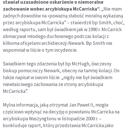
stawiał uzasadnione oskarżenie o niemoralne
zachowanie wobec arcybiskupa McCarricka”.
„Nie mam
żadnych dowodów na »poważną słabość moralną wykazaną
przez arcybiskupa McCarricka” – stwierdził bp Smith, choć,
według raportu, sam był świadkiem jak w 1990 r. McCarrick
obmacywał młodego duchownego podczas kolacji z
kilkoma oficjelami archidiecezji Newark. Bp Smith nie
wspomniał w liście o tym incydencie.
Świadkiem tego zdarzenia był bp McHugh, ówczesny
biskup pomocniczy Newark, obecny na tamtej kolacji. On
także napisał w swoim liście: „nigdy nie był świadkiem
niewłaściwego zachowania ze strony arcybiskupa
McCarricka”.
Mylna informacja, jaką otrzymał Jan Paweł II, mogła
częściowo wpłynąć na decyzję o powołaniu McCarricka na
arcybiskupa Waszyngtonu w listopadzie 2000 r. –
konkluduje raport, który przedstawia McCarricka jako