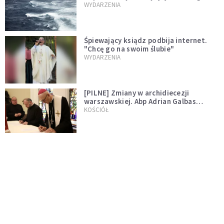
miłości"
WYDARZENIA
Śpiewający ksiądz podbija internet.
"Chcę go na swoim ślubie"
WYDARZENIA
[PILNE] Zmiany w archidiecezji
warszawskiej. Abp Adrian Galbas
wręczył dekrety nowym proboszczom
KOŚCIÓŁ
[PILNE] Podjęto kroki ws. księdza
Sawielewicza. Nie zobaczymy go w
mediach
WYDARZENIA