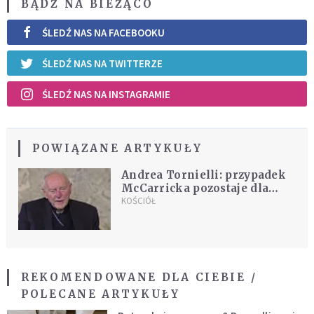
BĄDŹ NA BIEŻĄCO
ŚLEDŹ NAS NA FACEBOOKU
ŚLEDŹ NAS NA TWITTERZE
ŚLEDŹ NAS NA INSTAGRAMIE
POWIĄZANE ARTYKUŁY
Andrea Tornielli: przypadek
McCarricka pozostaje dla
kościoła krwawiącą raną
KOŚCIÓŁ
REKOMENDOWANE DLA CIEBIE /
POLECANE ARTYKUŁY