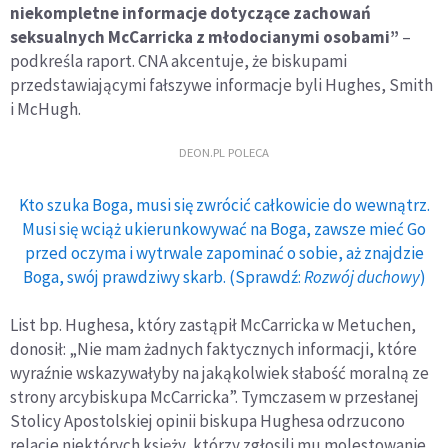
niekompletne informacje dotyczące zachowań
seksualnych McCarricka z młodocianymi osobami”
–
podkreśla raport. CNA akcentuje, że biskupami
przedstawiającymi fałszywe informacje byli Hughes, Smith
i McHugh.
DEON.PL POLECA
Kto szuka Boga, musi się zwrócić całkowicie do wewnątrz.
Musi się wciąż ukierunkowywać na Boga, zawsze mieć Go
przed oczyma i wytrwale zapominać o sobie, aż znajdzie
Boga, swój prawdziwy skarb. (Sprawdź:
Rozwój duchowy
)
List bp. Hughesa, który zastąpił McCarricka w Metuchen,
donosił: „Nie mam żadnych faktycznych informacji, które
wyraźnie wskazywałyby na jakąkolwiek słabość moralną ze
strony arcybiskupa McCarricka”. Tymczasem w przesłanej
Stolicy Apostolskiej opinii biskupa Hughesa odrzucono
relacje niektórych księży, którzy zgłosili mu molestowanie