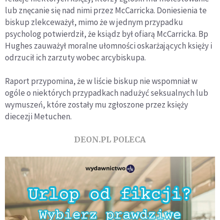
lub znęcanie się nad nimi przez McCarricka. Doniesienia te
biskup zlekceważył, mimo że w jednym przypadku
psycholog potwierdził, że ksiądz był ofiarą McCarricka. Bp
Hughes zauważył moralne ułomności oskarżających księży i
odrzucił ich zarzuty wobec arcybiskupa.
Raport przypomina, że w liście biskup nie wspomniał w
ogóle o niektórych przypadkach nadużyć seksualnych lub
wymuszeń, które zostały mu zgłoszone przez księży
diecezji Metuchen.
DEON.PL POLECA