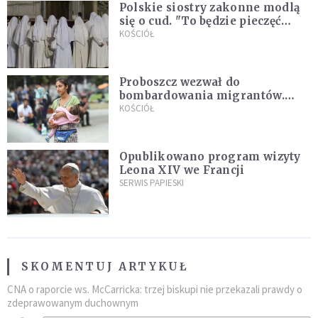
Polskie siostry zakonne modlą
się o cud. "To będzie pieczęć
Pana Boga dla naszej wiary"
KOŚCIÓŁ
Proboszcz wezwał do
bombardowania migrantów.
"Masowy ogień przeciwko
KOŚCIÓŁ
najeźdźcom!"
Opublikowano program wizyty
Leona XIV we Francji
SERWIS PAPIESKI
SKOMENTUJ ARTYKUŁ
CNA o raporcie ws. McCarricka: trzej biskupi nie przekazali prawdy o
zdeprawowanym duchownym