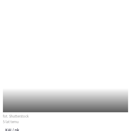
fot. Shutterstock
5 lat temu
KAI / pk