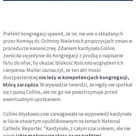
Prefekt kongregacji ujawnił, że nic nie wie o składanych
przez Komisję ds. Ochrony Nieletnich propozycjach zmian w
procedurze kanonicznej. Zdaniem kardynała Collins
zwróciła się jedynie do Kongregacji z prośbą o napisanie
listu do ofiar, by okazać bliskość Kościoła względem ich
cierpienia. Müller zaznaczył, że ten akt troski
duszpasterskiej
nie leży w kompetencjach kongregacji,
którą zarządza
. W wywiadzie twierdzi, że nigdy nie spotkał
się z panią Collins, ale nic go nie powstrzymuje przed
ewentualnym spotkaniem.
Collins błyskawicznie zareagowała na wypowiedź kardynała
w liście otwartym opublikowanym na łamach National
Catholic Reporter. "Kardynale, z całym szacunkiem, ale nie
wiem
jakie motywacje stoją za wszystkimi