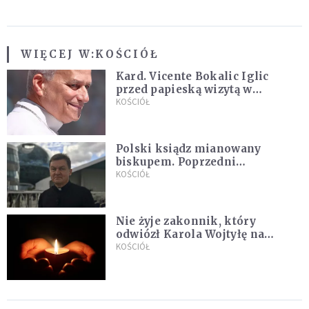
WIĘCEJ W:
KOŚCIÓŁ
Kard. Vicente Bokalic Iglic
przed papieską wizytą w
Argentynie: Nasz pokorny lud
KOŚCIÓŁ
kocha papieża
Polski ksiądz mianowany
biskupem. Poprzedni
ordynariusz zrezygnował
KOŚCIÓŁ
Nie żyje zakonnik, który
odwiózł Karola Wojtyłę na
konklawe. Jan Paweł II nazywał
KOŚCIÓŁ
go "winowajcą"