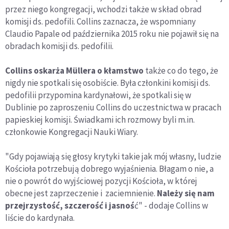
przez niego kongregacji, wchodzi także w skład obrad
komisji ds. pedofili. Collins zaznacza, że wspomniany
Claudio Papale od października 2015 roku nie pojawił się na
obradach komisji ds. pedofilii.
Collins oskarża Müllera o kłamstwo
także co do tego, że
nigdy nie spotkali się osobiście. Była członkini komisji ds.
pedofilii przypomina kardynałowi, że spotkali się w
Dublinie po zaproszeniu Collins do uczestnictwa w pracach
papieskiej komisji. Świadkami ich rozmowy byli m.in.
członkowie Kongregacji Nauki Wiary.
"Gdy pojawiają się głosy krytyki takie jak mój własny, ludzie
Kościoła potrzebują dobrego wyjaśnienia. Błagam o nie, a
nie o powrót do wyjściowej pozycji Kościoła, w której
obecne jest zaprzeczenie i zaciemnienie.
Należy się nam
przejrzystość, szczerość i jasnoś
ć" - dodaje Collins w
liście do kardynała.