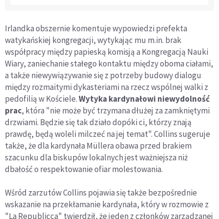
Irlandka obszernie komentuje wypowiedzi prefekta
watykańskiej kongregacji, wytykając mu m.in. brak
współpracy między papieską komisją a Kongregacją Nauki
Wiary, zaniechanie stałego kontaktu między oboma ciałami,
a także niewywiązywanie się z potrzeby budowy dialogu
między rozmaitymi dykasteriami na rzecz wspólnej walki z
pedofilią w Kościele.
Wytyka kardynałowi niewydolność
prac
, która "nie może być trzymana dłużej za zamkniętymi
drzwiami. Będzie się tak działo dopóki ci, którzy znają
prawdę, będą woleli milczeć na jej temat". Collins sugeruje
także, że dla kardynała Müllera obawa przed brakiem
szacunku dla biskupów lokalnych jest ważniejsza niż
dbałość o respektowanie ofiar molestowania.
Wśród zarzutów Collins pojawia się także bezpośrednie
wskazanie na przekłamanie kardynała, który w rozmowie z
"La Republicca" twierdził, że jeden z członków zarządzanej