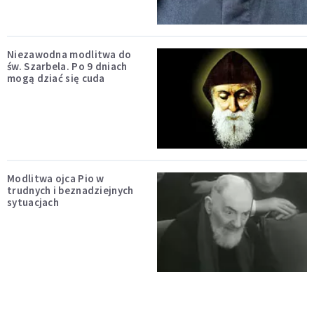
Niezawodna modlitwa do
św. Szarbela. Po 9 dniach
mogą dziać się cuda
Modlitwa ojca Pio w
trudnych i beznadziejnych
sytuacjach