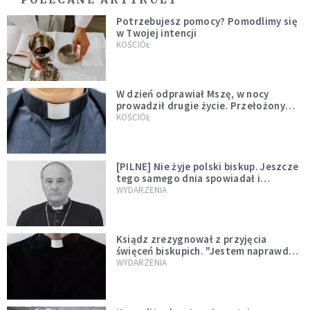
Potrzebujesz pomocy? Pomodlimy się
w Twojej intencji
KOŚCIÓŁ
W dzień odprawiał Mszę, w nocy
prowadził drugie życie. Przełożony
kazał mu opuścić zakon
KOŚCIÓŁ
[PILNE] Nie żyje polski biskup. Jeszcze
tego samego dnia spowiadał i
sprawował Mszę świętą
WYDARZENIA
Ksiądz zrezygnował z przyjęcia
święceń biskupich. "Jestem naprawdę
niegodny"
WYDARZENIA