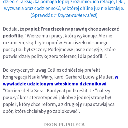
dzieci? Ta książka pomaga lepiej zrozumieć ich relacje, lęki,
wyzwania oraz codzienność, w której offline już nie istnieje.
(Sprawdź 👉
Dojrzewanie w sieci
)
Dodała, że
papież Franciszek naprawdę chce zwalczać
pedofilię
. "Wierzę mu i pracy, którą wykonuje. Ale nie
rozumiem, skąd tyle oporów. Franciszek od samego
początku był szczery. Podejmował jasne decyzje, które
potwierdzały politykę zero tolerancji dla pedofilii".
Do krytycznych uwag Collins odniósł się prefekt
Kongregacji Nauki Wiary, kard. Gerhard Ludwig Müller,
w
wywiadzie udzielonym włoskiemu dziennikowi
"Corriere della Sera". Kardynał podkreślił, że "należy
położyć kres stereotypowi, jakoby z jednej strony był
papież, który chce reform, a z drugiej grupa stawiająca
opór, która chciałaby go zablokować".
DEON.PL POLECA