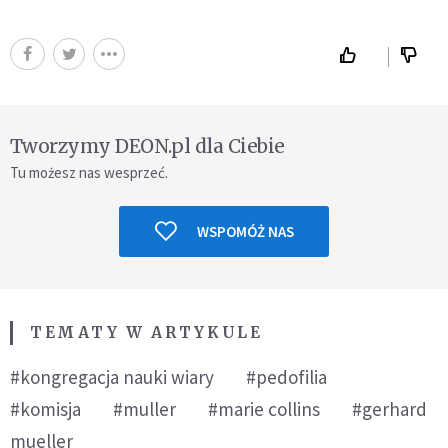
Tworzymy DEON.pl dla Ciebie
Tu możesz nas wesprzeć.
WSPOMÓŻ NAS
TEMATY W ARTYKULE
#kongregacja nauki wiary
#pedofilia
#komisja
#muller
#marie collins
#gerhard
mueller