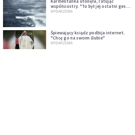
Karmelitanka utonęła, ratując
współsiostry. "To był jej ostatni gest
miłości"
WYDARZENIA
Śpiewający ksiądz podbija internet.
"Chcę go na swoim ślubie"
WYDARZENIA
[PILNE] Zmiany w archidiecezji
warszawskiej. Abp Adrian Galbas
wręczył dekrety nowym proboszczom
KOŚCIÓŁ
[PILNE] Podjęto kroki ws. księdza
Sawielewicza. Nie zobaczymy go w
mediach
WYDARZENIA