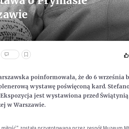
stawa o Prymasie
zawie
arszawska poinformowała, że do 6 września b
plenerową wystawę poświęconą kard. Stefan
Ekspozycja jest wystawiona przed Świątynią
ej w Warszawie.
o miłość" została przygotowana przez zespół Muzeum Mt 