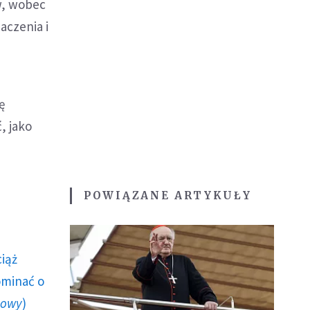
w, wobec
aczenia i
ę
, jako
POWIĄZANE ARTYKUŁY
ciąż
ominać o
howy
)