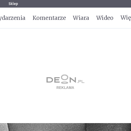
g
Sklep
Wię
darzenia
Komentarze
Wiara
Wideo