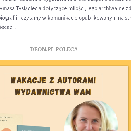
ymasa Tysiąclecia dotyczące miłości, jego archiwalne zdj
ografii - czytamy w komunikacie opublikowanym na st
ecezji.
DEON.PL POLECA