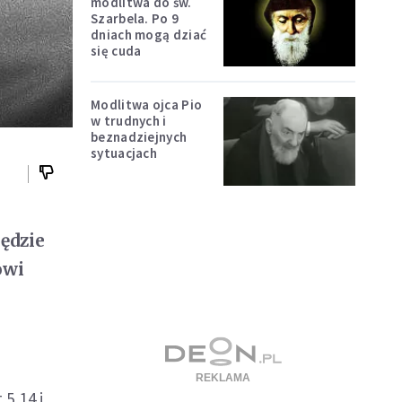
modlitwa do św.
Szarbela. Po 9
dniach mogą dziać
się cuda
Modlitwa ojca Pio
w trudnych i
beznadziejnych
sytuacjach
ędzie
owi
5,14 i