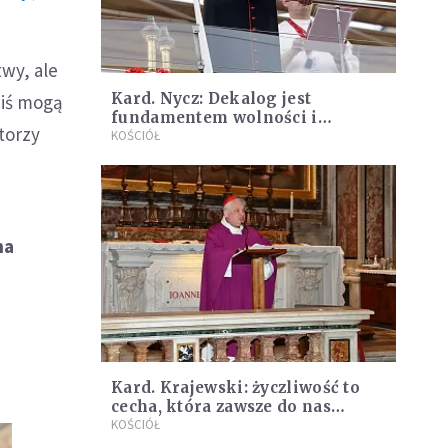
twy, ale
Kard. Nycz: Dekalog jest
ziś mogą
fundamentem wolności i
torzy
odpowiedzialności
KOŚCIÓŁ
na
Kard. Krajewski: życzliwość to
cecha, która zawsze do nas
powróci
KOŚCIÓŁ