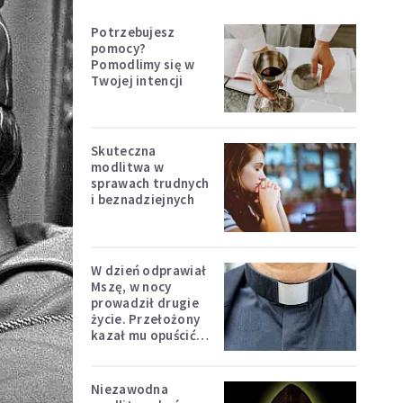
Potrzebujesz
pomocy?
Pomodlimy się w
Twojej intencji
Skuteczna
modlitwa w
sprawach trudnych
i beznadziejnych
W dzień odprawiał
Mszę, w nocy
prowadził drugie
życie. Przełożony
kazał mu opuścić
zakon
Niezawodna