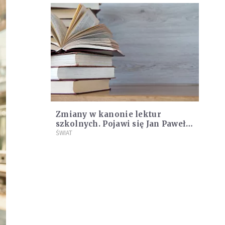
Zmiany w kanonie lektur
szkolnych. Pojawi się Jan Paweł
II I Stefan Wyszyński
ŚWIAT