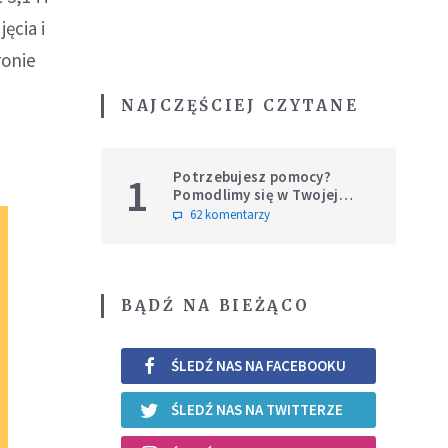
ęcia i
ronie
NAJCZĘŚCIEJ CZYTANE
Potrzebujesz pomocy?
1
Pomodlimy się w Twojej
intencji
62 komentarzy
BĄDŹ NA BIEŻĄCO
ŚLEDŹ NAS NA FACEBOOKU
ŚLEDŹ NAS NA TWITTERZE