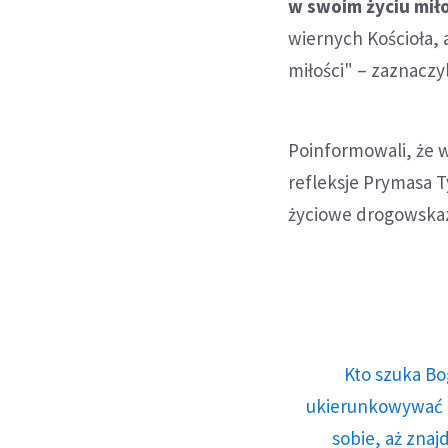
w swoim życiu miło
wiernych Kościoła,
miłości" – zaznaczyl
Poinformowali, że w
refleksje Prymasa T
życiowe drogowskaz
Kto szuka Bo
ukierunkowywać n
sobie, aż znaj