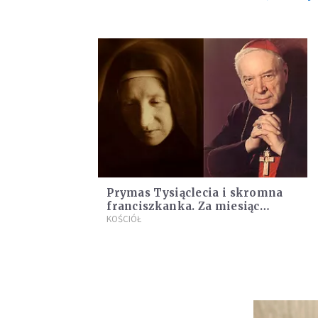
Prymas Tysiąclecia i skromna
franciszkanka. Za miesiąc
ważna beatyfikacja
KOŚCIÓŁ