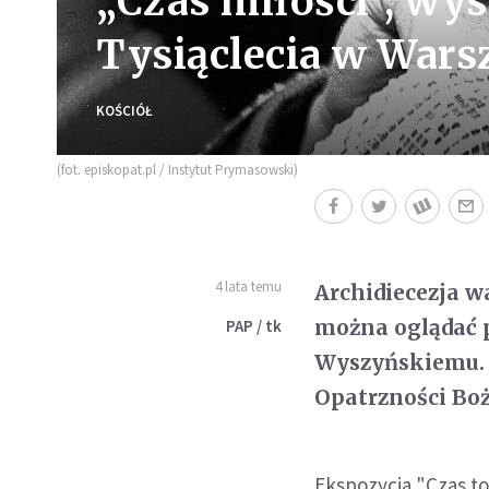
„Czas miłości”, wy
Tysiąclecia w Wars
KOŚCIÓŁ
(fot. episkopat.pl / Instytut Prymasowski)
4 lata temu
Archidiecezja w
można oglądać 
PAP / tk
Wyszyńskiemu. 
Opatrzności Boż
Ekspozycja "Czas t