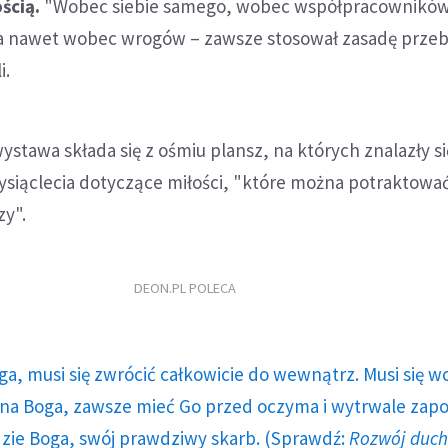
ścią.
"Wobec siebie samego, wobec współpracownikó
 a nawet wobec wrogów – zawsze stosował zasadę przeb
i.
ystawa składa się z ośmiu plansz, na których znalazły si
ysiąclecia dotyczące miłości, "które można potraktować
y".
DEON.PL POLECA
ga, musi się zwrócić całkowicie do wewnątrz. Musi się w
a Boga, zawsze mieć Go przed oczyma i wytrwale zap
dzie Boga, swój prawdziwy skarb. (Sprawdź:
Rozwój duc