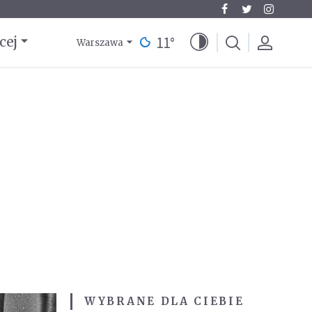
11
°
cej
Warszawa
WYBRANE DLA CIEBIE