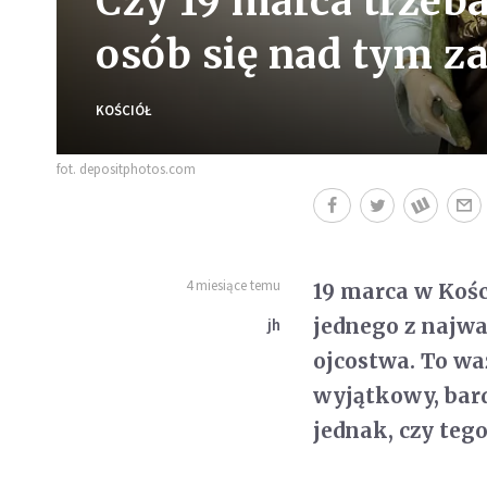
Czy 19 marca trzeba
osób się nad tym z
KOŚCIÓŁ
fot. depositphotos.com
4 miesiące temu
19 marca w Kośc
jednego z najwa
jh
ojcostwa. To wa
wyjątkowy, bard
jednak, czy teg