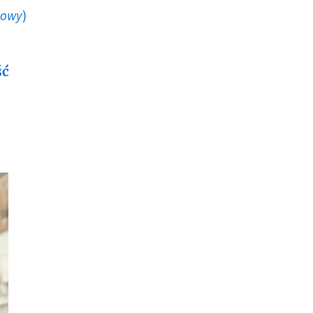
howy
)
ść