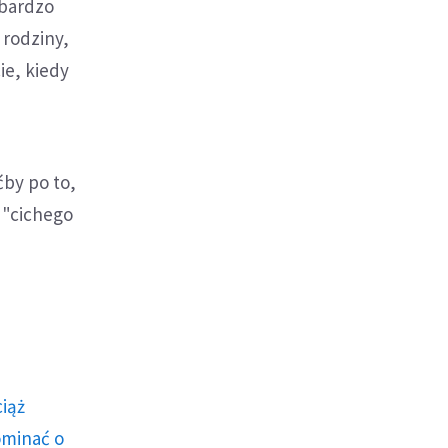
 bardzo
 rodziny,
ie, kiedy
ćby po to,
o "cichego
ciąż
ominać o