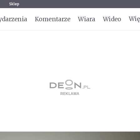
g
Sklep
Wię
darzenia
Komentarze
Wiara
Wideo