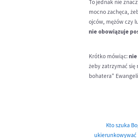
To jednak nie znacz
mocno zachęca, żeby
ojców, mężów czy lu
nie obowiązuje po
Krótko mówiąc:
nie
żeby zatrzymać się 
bohatera" Ewangelii
Kto szuka Bo
ukierunkowywać n