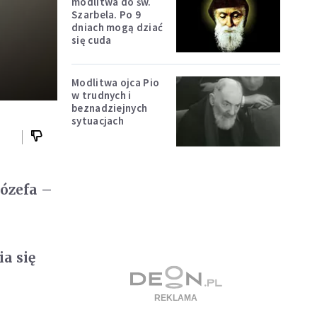
modlitwa do św.
Szarbela. Po 9
dniach mogą dziać
się cuda
Modlitwa ojca Pio
w trudnych i
beznadziejnych
sytuacjach
Józefa –
u
a
a się