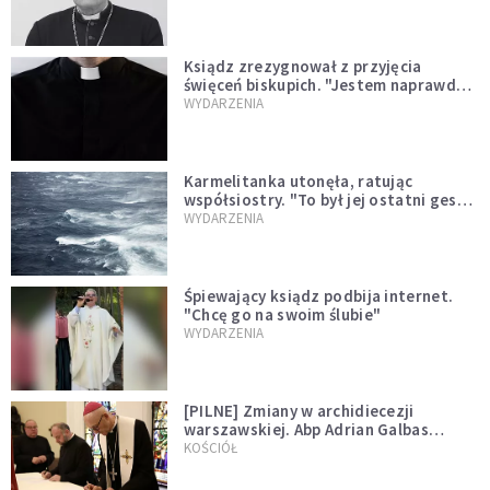
Ksiądz zrezygnował z przyjęcia
święceń biskupich. "Jestem naprawdę
niegodny"
WYDARZENIA
Karmelitanka utonęła, ratując
współsiostry. "To był jej ostatni gest
miłości"
WYDARZENIA
Śpiewający ksiądz podbija internet.
"Chcę go na swoim ślubie"
WYDARZENIA
[PILNE] Zmiany w archidiecezji
warszawskiej. Abp Adrian Galbas
wręczył dekrety nowym proboszczom
KOŚCIÓŁ