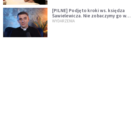
[PILNE] Podjęto kroki ws. księdza
Sawielewicza. Nie zobaczymy go w
mediach
WYDARZENIA