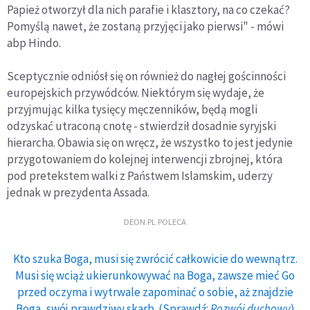
Papież otworzył dla nich parafie i klasztory, na co czekać?
Pomyślą nawet, że zostaną przyjęci jako pierwsi" - mówi
abp Hindo.
Sceptycznie odniósł się on również do nagłej gościnności
europejskich przywódców. Niektórym się wydaje, że
przyjmując kilka tysięcy męczenników, będą mogli
odzyskać utraconą cnotę - stwierdził dosadnie syryjski
hierarcha. Obawia się on wręcz, że wszystko to jest jedynie
przygotowaniem do kolejnej interwencji zbrojnej, która
pod pretekstem walki z Państwem Islamskim, uderzy
jednak w prezydenta Assada.
DEON.PL POLECA
Kto szuka Boga, musi się zwrócić całkowicie do wewnątrz.
Musi się wciąż ukierunkowywać na Boga, zawsze mieć Go
przed oczyma i wytrwale zapominać o sobie, aż znajdzie
Boga, swój prawdziwy skarb. (Sprawdź:
Rozwój duchowy
)