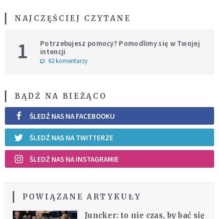
NAJCZĘŚCIEJ CZYTANE
1
Potrzebujesz pomocy? Pomodlimy się w Twojej
intencji
62 komentarzy
BĄDŹ NA BIEŻĄCO
ŚLEDŹ NAS NA FACEBOOKU
ŚLEDŹ NAS NA TWITTERZE
ŚLEDŹ NAS NA INSTAGRAMIE
POWIĄZANE ARTYKUŁY
Juncker: to nie czas, by bać się