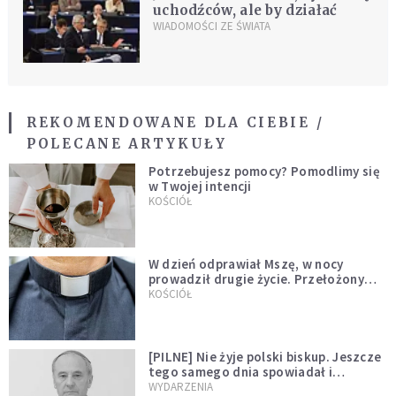
uchodźców, ale by działać
WIADOMOŚCI ZE ŚWIATA
REKOMENDOWANE DLA CIEBIE /
POLECANE ARTYKUŁY
Potrzebujesz pomocy? Pomodlimy się
w Twojej intencji
KOŚCIÓŁ
W dzień odprawiał Mszę, w nocy
prowadził drugie życie. Przełożony
kazał mu opuścić zakon
KOŚCIÓŁ
[PILNE] Nie żyje polski biskup. Jeszcze
tego samego dnia spowiadał i
sprawował Mszę świętą
WYDARZENIA