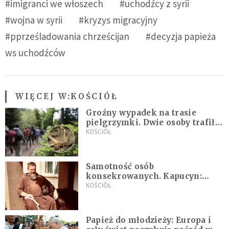
#imigranci we włoszech
#uchodźcy z syrii
#wojna w syrii
#kryzys migracyjny
#pprześladowania chrześcijan
#decyzja papieża
ws uchodźców
WIĘCEJ W:
KOŚCIÓŁ
Groźny wypadek na trasie
pielgrzymki. Dwie osoby trafiły
do szpitala
KOŚCIÓŁ
Samotność osób
konsekrowanych. Kapucyn:
Życie w pojedynkę rzadko jest
KOŚCIÓŁ
sielanką
Papież do młodzieży: Europa i