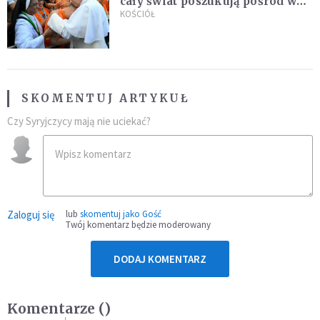
cały świat poszukują pośród was
nowych świętych
KOŚCIÓŁ
SKOMENTUJ ARTYKUŁ
Czy Syryjczycy mają nie uciekać?
Zaloguj się
lub
skomentuj jako Gość
Twój komentarz będzie moderowany
DODAJ KOMENTARZ
Komentarze (
)