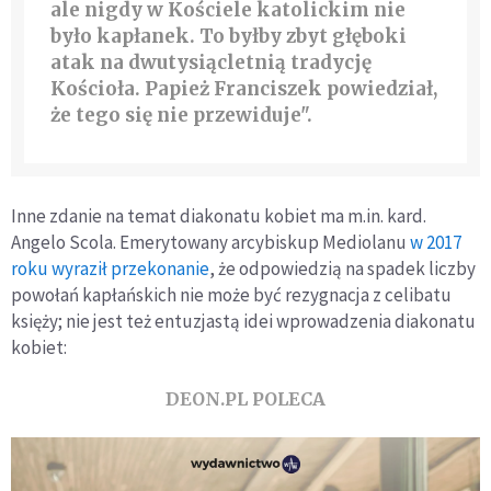
ale nigdy w Kościele katolickim nie
było kapłanek. To byłby zbyt głęboki
atak na dwutysiącletnią tradycję
Kościoła. Papież Franciszek powiedział,
że tego się nie przewiduje".
Inne zdanie na temat diakonatu kobiet ma m.in. kard.
Angelo Scola. Emerytowany arcybiskup Mediolanu
w 2017
roku wyraził przekonanie
, że odpowiedzią na spadek liczby
powołań kapłańskich nie może być rezygnacja z celibatu
księży; nie jest też entuzjastą idei wprowadzenia diakonatu
kobiet:
DEON.PL POLECA