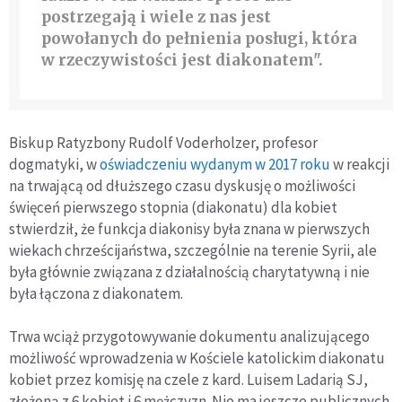
postrzegają i wiele z nas jest
powołanych do pełnienia posługi, która
w rzeczywistości jest diakonatem".
Biskup Ratyzbony Rudolf Voderholzer, profesor
dogmatyki, w
oświadczeniu wydanym w 2017 roku
w reakcji
na trwającą od dłuższego czasu dyskusję o możliwości
święceń pierwszego stopnia (diakonatu) dla kobiet
stwierdził, że funkcja diakonisy była znana w pierwszych
wiekach chrześcijaństwa, szczególnie na terenie Syrii, ale
była głównie związana z działalnością charytatywną i nie
była łączona z diakonatem.
Trwa wciąż przygotowywanie dokumentu analizującego
możliwość wprowadzenia w Kościele katolickim diakonatu
kobiet przez komisję na czele z kard. Luisem Ladarią SJ,
złożoną z 6 kobiet i 6 mężczyzn. Nie ma jeszcze publicznych