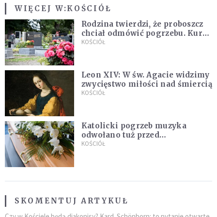
WIĘCEJ W:
KOŚCIÓŁ
Rodzina twierdzi, że proboszcz
chciał odmówić pogrzebu. Kuria
zapowiada wyjaśnienia
KOŚCIÓŁ
Leon XIV: W św. Agacie widzimy
zwycięstwo miłości nad śmiercią
KOŚCIÓŁ
Katolicki pogrzeb muzyka
odwołano tuż przed
uroczystością. Powodem była
KOŚCIÓŁ
przynależność do masonerii
SKOMENTUJ ARTYKUŁ
Czy w Kościele będą diakonisy? Kard. Schönborn: to pytanie otwarte