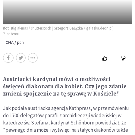
(fot. stig alenas / shutterstock | Grzegorz Gałązka / galazka.deon.pl)
7 lat temu
CNA / pch
Austriacki kardynał mówi o możliwości
święceń diakonatu dla kobiet. Czy jego zdanie
zmieni spojrzenie na tę sprawę w Kościele?
Jak podała austriacka agencja Kathpress, w przemówieniu
do 1700 delegatów parafii z archidiecezji wiedeńskiej w
katedrze św. Stefana, kardynał Schönborn powiedział, że
"pewnego dnia może i wyświęci na stałych diakonów także