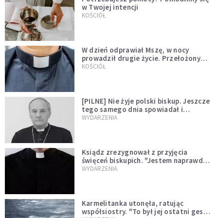
w Twojej intencji
KOŚCIÓŁ
W dzień odprawiał Mszę, w nocy
prowadził drugie życie. Przełożony
kazał mu opuścić zakon
KOŚCIÓŁ
[PILNE] Nie żyje polski biskup. Jeszcze
tego samego dnia spowiadał i
sprawował Mszę świętą
WYDARZENIA
Ksiądz zrezygnował z przyjęcia
święceń biskupich. "Jestem naprawdę
niegodny"
WYDARZENIA
Karmelitanka utonęła, ratując
współsiostry. "To był jej ostatni gest