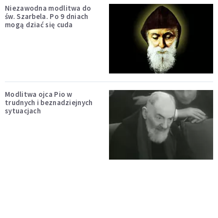
Niezawodna modlitwa do
św. Szarbela. Po 9 dniach
mogą dziać się cuda
Modlitwa ojca Pio w
trudnych i beznadziejnych
sytuacjach