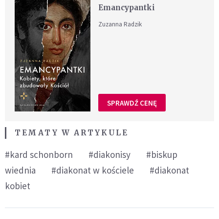
Emancypantki
Zuzanna Radzik
SPRAWDŹ CENĘ
TEMATY W ARTYKULE
#kard schonborn
#diakonisy
#biskup
wiednia
#diakonat w kościele
#diakonat
kobiet