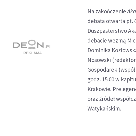
Na zakończenie
Aka
debata otwarta pt.
Duszpasterstwo Akad
debacie wezmą Micha
Dominika Kozłowska
Nosowski (redaktor
Gospodarek (współpr
godz. 15.00 w kapit
Krakowie. Prelegenc
oraz źródeł współcz
Watykańskim.