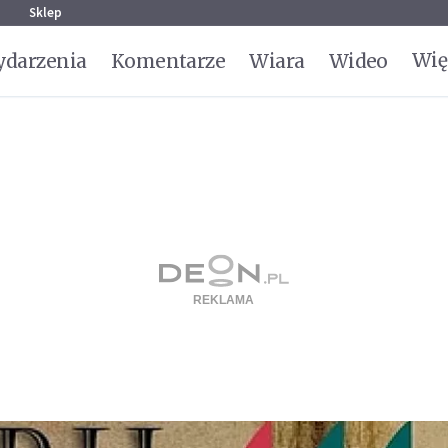
g
Sklep
Wię
darzenia
Komentarze
Wiara
Wideo