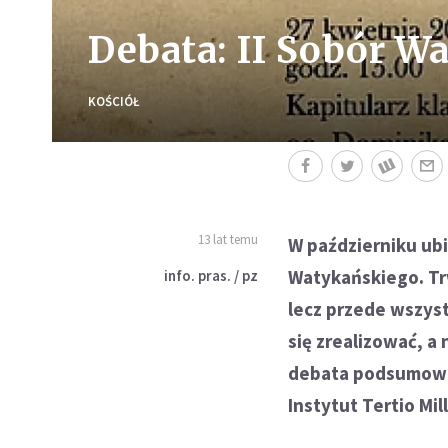
Debata: II Sobór W
KOŚCIÓŁ
13 lat temu
W październiku ubi
Watykańskiego. Tr
info. pras. / pz
lecz przede wszyst
się zrealizować, a
debata podsumow
Instytut Tertio Mil