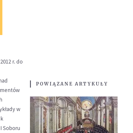
2012 r. do
onad
POWIĄZANE ARTYKUŁY
kumentów
ch
Wykłady w
ek
I Soboru