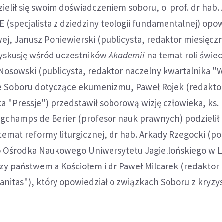
elił się swoim doświadczeniem soboru, o. prof. dr hab.
(specjalista z dziedziny teologii fundamentalnej) opow
wej, Janusz Poniewierski (publicysta, redaktor miesięcz
yskusję wśród uczestników
Akademii
na temat roli świe
Nosowski (publicysta, redaktor naczelny kwartalnika "W
ie Soboru dotyczące ekumenizmu, Paweł Rojek (redakto
a "Pressje") przedstawił soborową wizję człowieka, ks. 
gchamps de Berier (profesor nauk prawnych) podzielił 
emat reformy liturgicznej, dr hab. Arkady Rzegocki (pol
o Ośrodka Naukowego Uniwersytetu Jagiellońskiego w 
dzy państwem a Kościołem i dr Paweł Milcarek (redaktor
ianitas"), który opowiedział o związkach Soboru z kryz