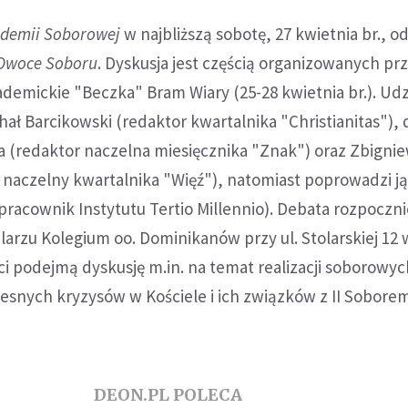
demii Soborowej
w najbliższą sobotę, 27 kwietnia br., o
Owoce Soboru
. Dyskusja jest częścią organizowanych pr
emickie "Beczka" Bram Wiary (25-28 kwietnia br.). Udz
ł Barcikowski (redaktor kwartalnika "Christianitas"), 
 (redaktor naczelna miesięcznika "Znak") oraz Zbigni
 naczelny kwartalnika "Więź"), natomiast poprowadzi j
acownik Instytutu Tertio Millennio). Debata rozpocznie
ularzu Kolegium oo. Dominikanów przy ul. Stolarskiej 12 
i podejmą dyskusję m.in. na temat realizacji soborowyc
esnych kryzysów w Kościele i ich związków z II Sobore
DEON.PL POLECA