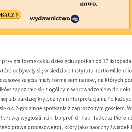
a
przyjęła formę cyklu dziesięciu spotkań od 17 listopada 
 które odbywały się w siedzibie Instytutu Tertio Millennio
czasowe zajęcia miały formę seminariów, na których p
tników zapoznało się z ogólnym wprowadzeniem do do
iej lub bardziej krytycznymi interpretacjami. Po każdy
 się ok. 2-godzinne spotkania z zaproszonym gościem. 
oborowej
wygłosili m.in. bp prof. dr hab. Tadeusz Pieron
nego prawa procesowego), który jako naoczny świadek I