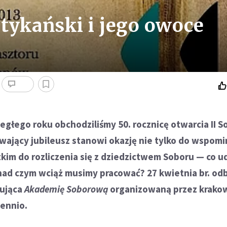
atykański i jego owoce
egłego roku obchodziliśmy 50. rocznicę otwarcia II S
wający jubileusz stanowi okazję nie tylko do wspomi
kim do rozliczenia się z dziedzictwem Soboru — co 
 nad czym wciąż musimy pracować? 27 kwietnia br. odb
ująca
Akademię Soborową
organizowaną przez krako
lennio.