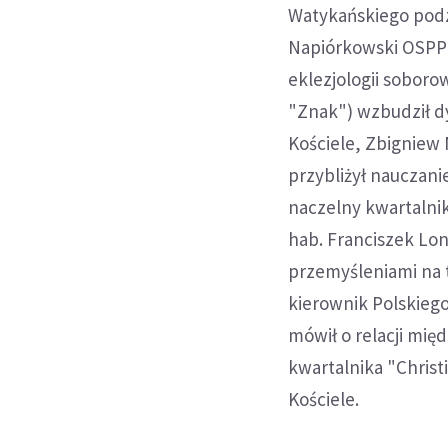
Watykańskiego podzi
Napiórkowski OSPPE 
eklezjologii soboro
"Znak") wzbudził d
Kościele, Zbigniew 
przybliżył nauczan
naczelny kwartalnik
hab. Franciszek Lon
przemyśleniami na t
kierownik Polskieg
mówił o relacji mię
kwartalnika "Christ
Kościele.