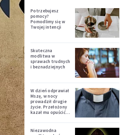
Potrzebujesz
pomocy?
Pomodlimy się w
Twojej intencji
Skuteczna
modlitwa w
sprawach trudnych
i beznadziejnych
W dzień odprawiał
Mszę, w nocy
prowadził drugie
życie. Przełożony
kazał mu opuścić
zakon
Niezawodna