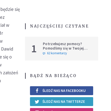
dbędzie się
zez
iał w
NAJCZĘŚCIEJ CZYTANE
dr
ew
Potrzebujesz pomocy?
1
Pomodlimy się w Twojej
ą Dawid
intencji
62 komentarzy
 się o
w
h założeń
BĄDŹ NA BIEŻĄCO
m
ŚLEDŹ NAS NA FACEBOOKU
ŚLEDŹ NAS NA TWITTERZE