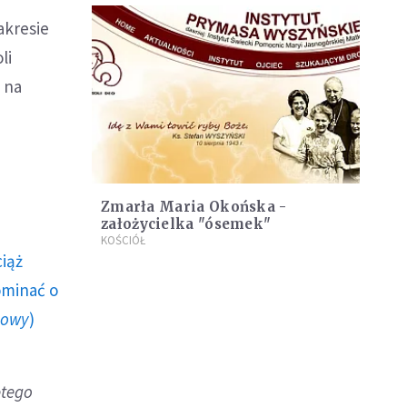
akresie
li
 na
Zmarła Maria Okońska -
założycielka "ósemek"
KOŚCIÓŁ
ciąż
ominać o
howy
)
ętego