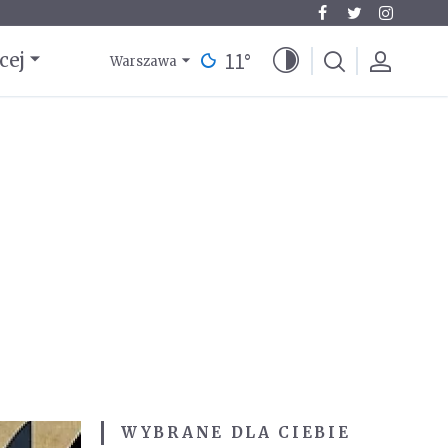
11
°
cej
Warszawa
WYBRANE DLA CIEBIE