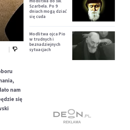
modlitwa do św.
Szarbela. Po 9
dniach mogą dziać
się cuda
Modlitwa ojca Pio
w trudnych i
beznadziejnych
sytuacjach
oboru
nania,
udało nam
ędzie się
wski