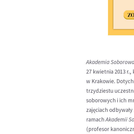
Akademia Soborow
27 kwietnia 2013 r.,
w Krakowie. Dotych
trzydziestu uczes
soborowych i ich mn
zajęciach odbywały
ramach
Akademii S
(profesor kanonicz