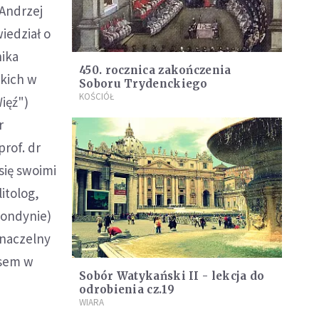
 Andrzej
iedział o
nika
450. rocznica zakończenia
ckich w
Soboru Trydenckiego
KOŚCIÓŁ
ięź")
r
prof. dr
się swoimi
itolog,
Londynie)
 naczelny
ysem w
Sobór Watykański II - lekcja do
odrobienia cz.19
WIARA