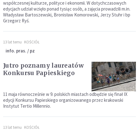
współczesnej kulturze, polityce i ekonomii. W dotychczasowych
edycjach udział wzięło ponad tysiąc osób, a zajęcia prowadzili m.in.
Władysław Bartoszewski, Bronisław Komorowski, Jerzy Stuhr i bp
Grzegorz Ryś.
13 lat temu
KOŚCIÓŁ
info. pras. / pz
Jutro poznamy laureatów
Konkursu Papieskiego
11 maja równocześnie w 9. polskich miastach odbędzie się finał IX
edycji Konkursu Papieskiego organizowanego przez krakowski
Instytut Tertio Millennio.
13 lat temu
KOŚCIÓŁ