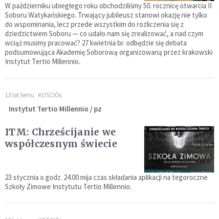
W październiku ubiegłego roku obchodziliśmy 50. rocznicę otwarcia II
Soboru Watykańskiego. Trwający jubileusz stanowi okazję nie tylko
do wspominania, lecz przede wszystkim do rozliczenia się z
dziedzictwem Soboru — co udało nam się zrealizować, a nad czym
wciąż musimy pracować? 27 kwietnia br. odbędzie się debata
podsumowująca Akademię Soborową organizowaną przez krakowski
Instytut Tertio Millennio.
13 lat temu
KOŚCIÓŁ
Instytut Tertio Millennio / pz
ITM: Chrześcijanie we
współczesnym świecie
23 stycznia o godz. 24.00 mija czas składania aplikacji na tegoroczne
Szkoły Zimowe Instytutu Tertio Millennio.