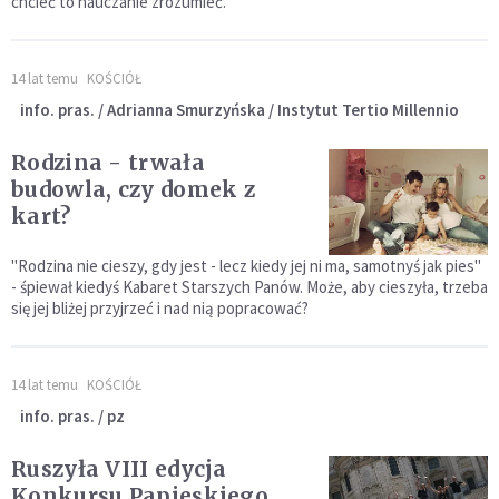
chcieć to nauczanie zrozumieć.
14 lat temu
KOŚCIÓŁ
info. pras. / Adrianna Smurzyńska / Instytut Tertio Millennio
Rodzina - trwała
budowla, czy domek z
kart?
"Rodzina nie cieszy, gdy jest - lecz kiedy jej ni ma, samotnyś jak pies"
- śpiewał kiedyś Kabaret Starszych Panów. Może, aby cieszyła, trzeba
się jej bliżej przyjrzeć i nad nią popracować?
14 lat temu
KOŚCIÓŁ
info. pras. / pz
Ruszyła VIII edycja
Konkursu Papieskiego