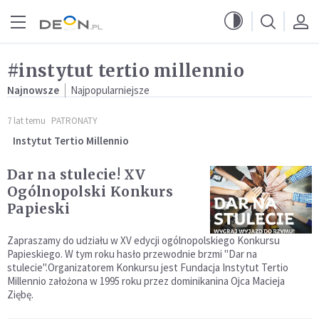
Przejdź do menu głównego
Przejdź do treści
#instytut tertio millennio
Najnowsze
Najpopularniejsze
7 lat temu
PATRONATY
Instytut Tertio Millennio
Dar na stulecie! XV
Ogólnopolski Konkurs
Papieski
Zapraszamy do udziału w XV edycji ogólnopolskiego Konkursu
Papieskiego. W tym roku hasło przewodnie brzmi "Dar na
stulecie".Organizatorem Konkursu jest Fundacja Instytut Tertio
Millennio założona w 1995 roku przez dominikanina Ojca Macieja
Ziębę.