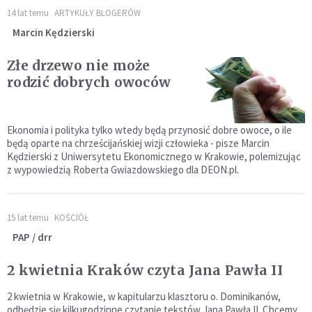
14 lat temu
ARTYKUŁY BLOGERÓW
Marcin Kędzierski
Złe drzewo nie może
rodzić dobrych owoców
Ekonomia i polityka tylko wtedy będą przynosić dobre owoce, o ile
będą oparte na chrześcijańskiej wizji człowieka - pisze Marcin
Kędzierski z Uniwersytetu Ekonomicznego w Krakowie, polemizując
z wypowiedzią Roberta Gwiazdowskiego dla DEON.pl.
15 lat temu
KOŚCIÓŁ
PAP / drr
2 kwietnia Kraków czyta Jana Pawła II
2 kwietnia w Krakowie, w kapitularzu klasztoru o. Dominikanów,
odbędzie się kilkugodzinne czytanie tekstów Jana Pawła II. Chcemy