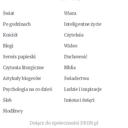
Świat
Wiara
Po godzinach
Inteligentne życie
Kościół
Czytelnia
Blogi
Wideo
Serwis papieski
Duchowość
Czytania liturgiczne
Biblia
Artykuły blogerów
Świadectwa
Psychologia na co dzień
Ludzie i inspiracje
Ślub
Imiona i święci
Modlitwy
Dołącz do społeczności DEON.pl