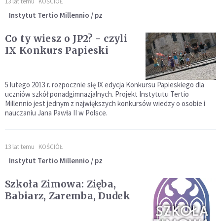
13 lat temu
KOŚCIÓŁ
Instytut Tertio Millennio / pz
Co ty wiesz o JP2? - czyli
IX Konkurs Papieski
5 lutego 2013 r. rozpocznie się IX edycja Konkursu Papieskiego dla
uczniów szkół ponadgimnazjalnych. Projekt Instytutu Tertio
Millennio jest jednym z największych konkursów wiedzy o osobie i
nauczaniu Jana Pawła II w Polsce.
13 lat temu
KOŚCIÓŁ
Instytut Tertio Millennio / pz
Szkoła Zimowa: Zięba,
Babiarz, Zaremba, Dudek