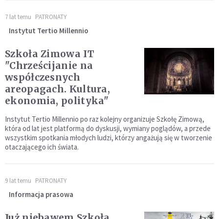
7 lat temu
PATRONATY
Instytut Tertio Millennio
Szkoła Zimowa IT
"Chrześcijanie na
współczesnych
areopagach. Kultura,
ekonomia, polityka"
Instytut Tertio Millennio po raz kolejny organizuje Szkołę Zimową,
która od lat jest platformą do dyskusji, wymiany poglądów, a przede
wszystkim spotkania młodych ludzi, którzy angażują się w tworzenie
otaczającego ich świata.
9 lat temu
PATRONATY
Informacja prasowa
Już niebawem Szkoła