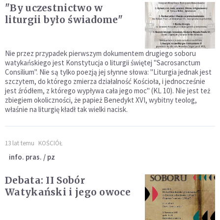
"By uczestnictwo w
liturgii było świadome"
Nie przez przypadek pierwszym dokumentem drugiego soboru
watykańskiego jest Konstytucja o liturgii świętej "Sacrosanctum
Consilium". Nie są tylko poezją jej słynne słowa: "Liturgia jednak jest
szczytem, do którego zmierza działalność Kościoła, i jednocześnie
jest źródłem, z którego wypływa cała jego moc" (KL 10). Nie jest też
zbiegiem okoliczności, że papież Benedykt XVI, wybitny teolog,
właśnie na liturgię kładł tak wielki nacisk.
13 lat temu
KOŚCIÓŁ
info. pras. / pz
Debata: II Sobór
Watykański i jego owoce