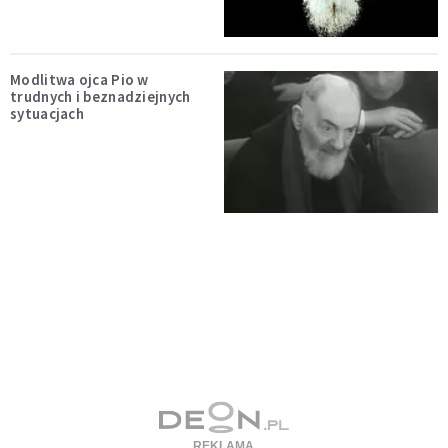
Modlitwa ojca Pio w
trudnych i beznadziejnych
sytuacjach