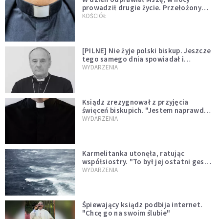
prowadził drugie życie. Przełożony
kazał mu opuścić zakon
KOŚCIÓŁ
[PILNE] Nie żyje polski biskup. Jeszcze
tego samego dnia spowiadał i
sprawował Mszę świętą
WYDARZENIA
Ksiądz zrezygnował z przyjęcia
święceń biskupich. "Jestem naprawdę
niegodny"
WYDARZENIA
Karmelitanka utonęła, ratując
współsiostry. "To był jej ostatni gest
miłości"
WYDARZENIA
Śpiewający ksiądz podbija internet.
"Chcę go na swoim ślubie"