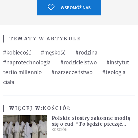
WSPOMÓŻ NAS
TEMATY W ARTYKULE
#kobiecość
#męskość
#rodzina
#naprotechnologia
#rodzicielstwo
#instytut
tertio millennio
#narzeczeństwo
#teologia
ciała
WIĘCEJ W:
KOŚCIÓŁ
Polskie siostry zakonne modlą
się o cud. "To będzie pieczęć
Pana Boga dla naszej wiary"
KOŚCIÓŁ