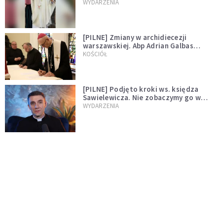
WYDARZENIA
[PILNE] Zmiany w archidiecezji
warszawskiej. Abp Adrian Galbas
wręczył dekrety nowym proboszczom
KOŚCIÓŁ
[PILNE] Podjęto kroki ws. księdza
Sawielewicza. Nie zobaczymy go w
mediach
WYDARZENIA