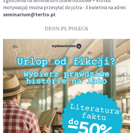
Zgłoszenia na seminarium (dane osobowe + krótka
motywacja) można przesyłać do jutra - 3 kwietnia na adres
seminarium@tertio.pl
.
DEON.PL POLECA