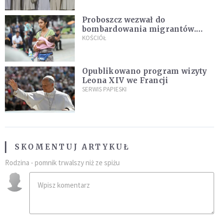
Proboszcz wezwał do
bombardowania migrantów.
"Masowy ogień przeciwko
KOŚCIÓŁ
najeźdźcom!"
Opublikowano program wizyty
Leona XIV we Francji
SERWIS PAPIESKI
SKOMENTUJ ARTYKUŁ
Rodzina - pomnik trwalszy niż ze spiżu