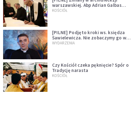
warszawskiej. Abp Adrian Galbas
wręczył dekrety nowym proboszczom
KOŚCIÓŁ
[PILNE] Podjęto kroki ws. księdza
Sawielewicza. Nie zobaczymy go w
mediach
WYDARZENIA
Czy Kościół czeka pęknięcie? Spór o
Tradycję narasta
KOŚCIÓŁ