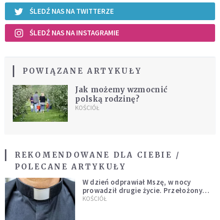
ŚLEDŹ NAS NA TWITTERZE
ŚLEDŹ NAS NA INSTAGRAMIE
POWIĄZANE ARTYKUŁY
Jak możemy wzmocnić
polską rodzinę?
KOŚCIÓŁ
REKOMENDOWANE DLA CIEBIE /
POLECANE ARTYKUŁY
W dzień odprawiał Mszę, w nocy
prowadził drugie życie. Przełożony
kazał mu opuścić zakon
KOŚCIÓŁ