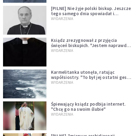
[PILNE] Nie żyje polski biskup. Jeszcze
tego samego dnia spowiadał i
sprawował Mszę świętą
WYDARZENIA
Ksiądz zrezygnował z przyjęcia
święceń biskupich. "Jestem naprawdę
niegodny"
WYDARZENIA
Karmelitanka utonęła, ratując
współsiostry. "To był jej ostatni gest
miłości"
WYDARZENIA
Śpiewający ksiądz podbija internet.
"Chcę go na swoim ślubie"
WYDARZENIA
[PILNE] Zmiany w archidiecezji