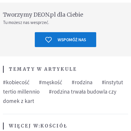
Tworzymy DEON.pl dla Ciebie
Tu możesz nas wesprzeć.
WSPOMÓŻ NAS
TEMATY W ARTYKULE
#kobiecość
#męskość
#rodzina
#instytut
tertio millennio
#rodzina trwała budowla czy
domek z kart
WIĘCEJ W:
KOŚCIÓŁ