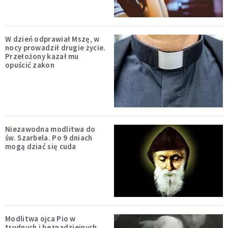
W dzień odprawiał Mszę, w
nocy prowadził drugie życie.
Przełożony kazał mu
opuścić zakon
Niezawodna modlitwa do
św. Szarbela. Po 9 dniach
mogą dziać się cuda
Modlitwa ojca Pio w
trudnych i beznadziejnych