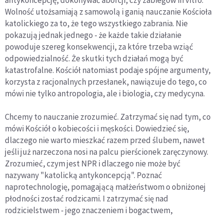
antykoncepcję, dokonywać aborcji, czy zabiegów in vitro.
Wolność utożsamiają z samowolą i ganią nauczanie Kościoła
katolickiego za to, że tego wszystkiego zabrania. Nie
pokazują jednak jednego - że każde takie działanie
powoduje szereg konsekwencji, za które trzeba wziąć
odpowiedzialność. Że skutki tych działań mogą być
katastrofalne. Kościół natomiast podaje spójne argumenty,
korzysta z racjonalnych przesłanek, nawiązuje do tego, co
mówi nie tylko antropologia, ale i biologia, czy medycyna.
Chcemy to nauczanie zrozumieć. Zatrzymać się nad tym, co
mówi Kościół o kobiecości i męskości. Dowiedzieć się,
dlaczego nie warto mieszkać razem przed ślubem, nawet
jeśli już narzeczona nosi na palcu pierścionek zaręczynowy.
Zrozumieć, czym jest NPR i dlaczego nie może być
nazywany "katolicką antykoncepcją". Poznać
naprotechnologię, pomagającą małżeństwom o obniżonej
płodności zostać rodzicami. I zatrzymać się nad
rodzicielstwem - jego znaczeniem i bogactwem,