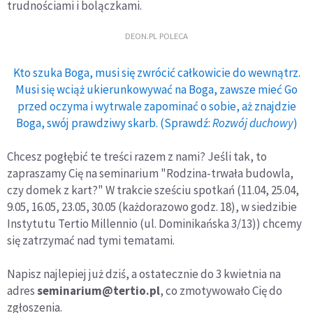
trudnościami i bolączkami.
DEON.PL POLECA
Kto szuka Boga, musi się zwrócić całkowicie do wewnątrz.
Musi się wciąż ukierunkowywać na Boga, zawsze mieć Go
przed oczyma i wytrwale zapominać o sobie, aż znajdzie
Boga, swój prawdziwy skarb. (Sprawdź:
Rozwój duchowy
)
Chcesz pogłębić te treści razem z nami? Jeśli tak, to
zapraszamy Cię na seminarium "Rodzina-trwała budowla,
czy domek z kart?" W trakcie sześciu spotkań (11.04, 25.04,
9.05, 16.05, 23.05, 30.05 (każdorazowo godz. 18), w siedzibie
Instytutu Tertio Millennio (ul. Dominikańska 3/13)) chcemy
się zatrzymać nad tymi tematami.
Napisz najlepiej już dziś, a ostatecznie do 3 kwietnia na
adres
seminarium@tertio.pl
, co zmotywowało Cię do
zgłoszenia.