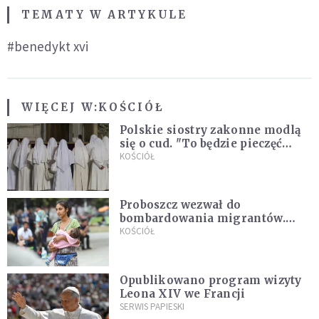
TEMATY W ARTYKULE
#benedykt xvi
WIĘCEJ W:
KOŚCIÓŁ
Polskie siostry zakonne modlą
się o cud. "To będzie pieczęć
Pana Boga dla naszej wiary"
KOŚCIÓŁ
Proboszcz wezwał do
bombardowania migrantów.
"Masowy ogień przeciwko
KOŚCIÓŁ
najeźdźcom!"
Opublikowano program wizyty
Leona XIV we Francji
SERWIS PAPIESKI