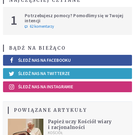
NAJCZĘŚCIEJ CZYTANE
1
Potrzebujesz pomocy? Pomodlimy się w Twojej
intencji
62 komentarzy
BĄDŹ NA BIEŻĄCO
ŚLEDŹ NAS NA FACEBOOKU
ŚLEDŹ NAS NA TWITTERZE
ŚLEDŹ NAS NA INSTAGRAMIE
POWIĄZANE ARTYKUŁY
Papież uczy Kościół wiary
i racjonalności
KOŚCIÓŁ