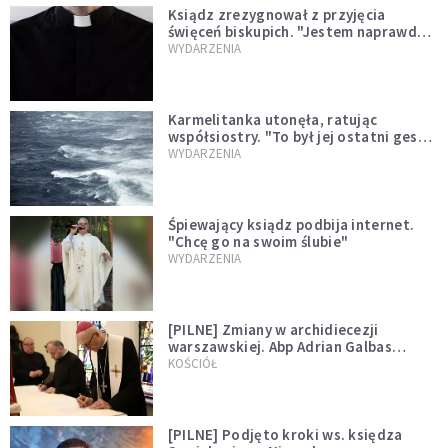
Ksiądz zrezygnował z przyjęcia
święceń biskupich. "Jestem naprawdę
niegodny"
WYDARZENIA
Karmelitanka utonęła, ratując
współsiostry. "To był jej ostatni gest
miłości"
WYDARZENIA
Śpiewający ksiądz podbija internet.
"Chcę go na swoim ślubie"
WYDARZENIA
[PILNE] Zmiany w archidiecezji
warszawskiej. Abp Adrian Galbas
wręczył dekrety nowym proboszczom
KOŚCIÓŁ
[PILNE] Podjęto kroki ws. księdza