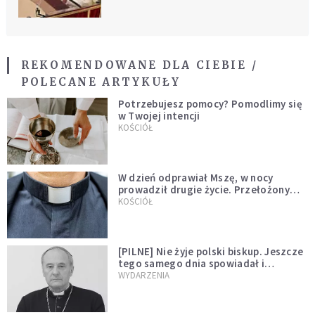
REKOMENDOWANE DLA CIEBIE /
POLECANE ARTYKUŁY
Potrzebujesz pomocy? Pomodlimy się
w Twojej intencji
KOŚCIÓŁ
W dzień odprawiał Mszę, w nocy
prowadził drugie życie. Przełożony
kazał mu opuścić zakon
KOŚCIÓŁ
[PILNE] Nie żyje polski biskup. Jeszcze
tego samego dnia spowiadał i
sprawował Mszę świętą
WYDARZENIA