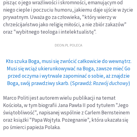
pisząc o jego wrażliwości i skromności, emanującym od
niego cieple i poczuciu humoru, jakiemu daje ujście w życie
prywatnym. Uważa go za człowieka, "który wierzy w
chrześcijaństwo jako religię miłości, a nie zbiór zakazów"
oraz "wybitnego teologa i intelektualistę".
DEON.PL POLECA
Kto szuka Boga, musi się zwrócić całkowicie do wewnątrz.
Musi się wciąż ukierunkowywać na Boga, zawsze mieć Go
przed oczyma i wytrwale zapominać o sobie, aż znajdzie
Boga, swój prawdziwy skarb. (Sprawdź:
Rozwój duchowy
)
Marco Politi jest autorem wielu publikacji na temat
Kościoła, w tym biografii Jana Pawła II pod tytułem "Jego
świątobliwość", napisanej wspólnie z Carlem Bernsteinem
oraz książki "Papa Wojtyła. Pożegnanie", która ukazała się
po śmierci papieża Polaka.