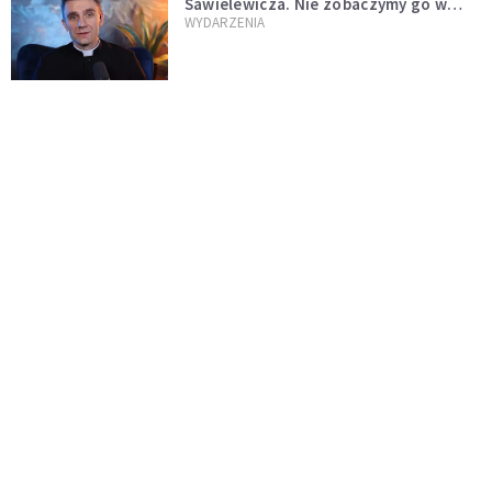
Sawielewicza. Nie zobaczymy go w
mediach
WYDARZENIA