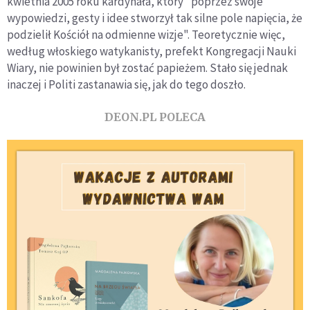
kwietnia 2005 roku kardynała, który "poprzez swoje
wypowiedzi, gesty i idee stworzył tak silne pole napięcia, że
podzielił Kościół na odmienne wizje". Teoretycznie więc,
według włoskiego watykanisty, prefekt Kongregacji Nauki
Wiary, nie powinien był zostać papieżem. Stało się jednak
inaczej i Politi zastanawia się, jak do tego doszło.
DEON.PL POLECA