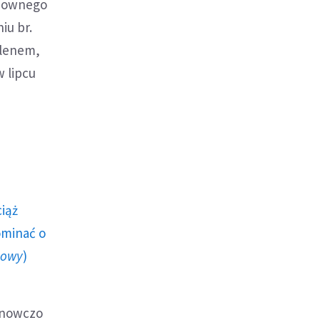
chownego
iu br.
ulenem,
 lipcu
ciąż
ominać o
howy
)
tanowczo