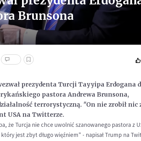
ał prezydenta Erdogan
ora Brunsona
ezwał prezydenta Turcji Tayyipa Erdogana 
rykańskiego pastora Andrewa Brunsona,
iałalność terrorystyczną. "On nie zrobił nic 
nt USA na Twitterze.
a, że Turcja nie chce uwolnić szanowanego pastora z 
tóry jest zbyt długo więźniem" - napisał Trump na Twit