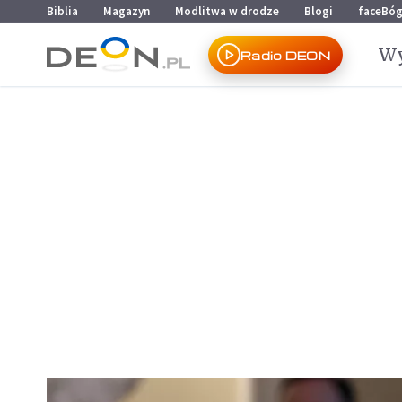
Przejdź do menu głównego
Przejdź do treści
Biblia
Magazyn
Modlitwa w drodze
Blogi
faceBó
Wy
Radio DEON