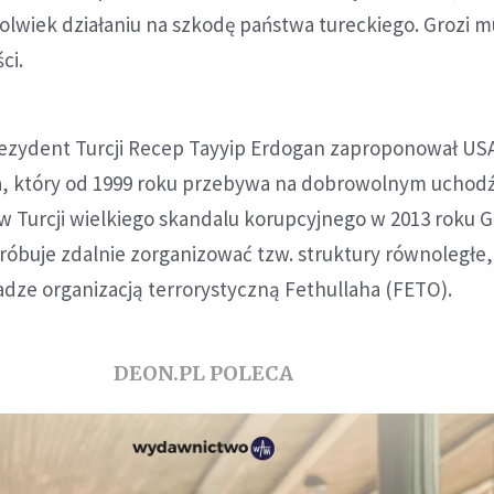
lwiek działaniu na szkodę państwa tureckiego. Grozi mu
ci.
ezydent Turcji Recep Tayyip Erdogan zaproponował U
, który od 1999 roku przebywa na dobrowolnym uchod
w Turcji wielkiego skandalu korupcyjnego w 2013 roku G
próbuje zdalnie zorganizować tzw. struktury równoległe,
dze organizacją terrorystyczną Fethullaha (FETO).
DEON.PL POLECA