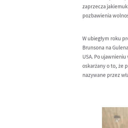
zaprzecza jakiemuko
pozbawienia wolnoś
W ubiegłym roku pr
Brunsona na Gulena
USA. Po ujawnieniu 
oskarżany o to, że 
nazywane przez wła