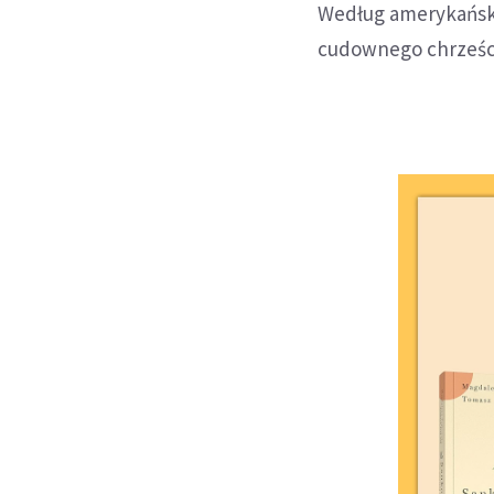
Według amerykański
cudownego chrześcij