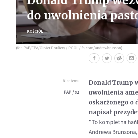
Donald Trump wezw
do uwolnienia past
KOŚCIÓŁ
(fot. PAP/EPA/Olivier Douliery / POOL / fb.com/andrewbrunson)
8 lat temu
Donald Trump w
uwolnienia ame
PAP / sz
oskarżonego o dz
napisał prezyde
"To kompletna hańb
Andrewa Brunsona, k