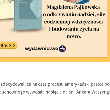
d zdecydował, że na czas procesu amerykański pastor po
 duchownego wywołała napięcia na linii Ankara-Waszyng