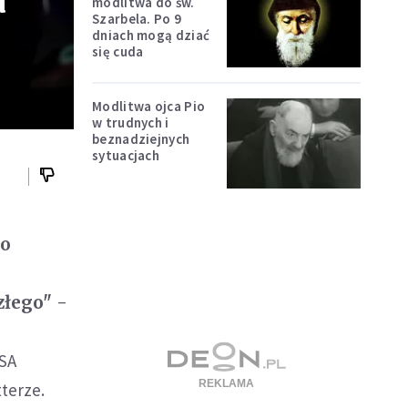
a
modlitwa do św.
Szarbela. Po 9
dniach mogą dziać
się cuda
Modlitwa ojca Pio
w trudnych i
beznadziejnych
sytuacjach
do
złego" -
USA
terze.