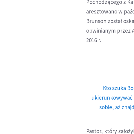
Pochodzącego z Kar
aresztowano w paźdz
Brunson został osk
obwinianym przez A
2016 r.
Kto szuka Bo
ukierunkowywać n
sobie, aż znaj
Pastor, który założ