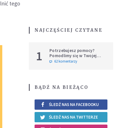
lnić tego
NAJCZĘŚCIEJ CZYTANE
Potrzebujesz pomocy?
1
Pomodlimy się w Twojej
intencji
62 komentarzy
BĄDŹ NA BIEŻĄCO
ŚLEDŹ NAS NA FACEBOOKU
ŚLEDŹ NAS NA TWITTERZE