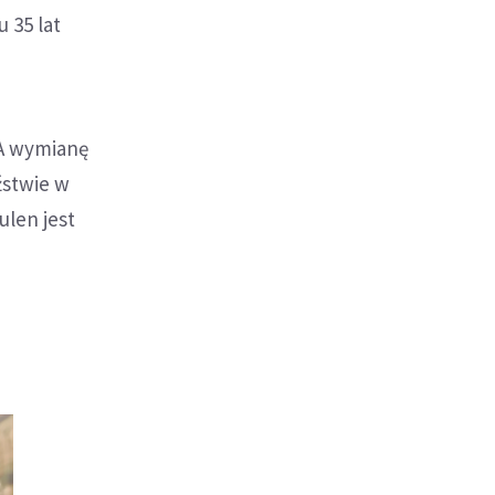
 35 lat
SA wymianę
źstwie w
ulen jest