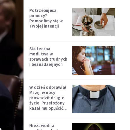
Potrzebujesz
pomocy?
Pomodlimy się w
Twojej intencji
Skuteczna
modlitwa w
sprawach trudnych
i beznadziejnych
W dzień odprawiał
Mszę, w nocy
prowadził drugie
życie. Przełożony
kazał mu opuścić
zakon
Niezawodna