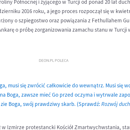
oliny Północnej i żyjącego w Turcji od ponad 20 lat du
ierniku 2016 roku, a jego proces rozpoczął się w kwietn
arżony o szpiegostwo oraz powiązania z Fethullahem G
nkarę o próbę zorganizowania zamachu stanu w Turcji w
DEON.PL POLECA
ga, musi się zwrócić całkowicie do wewnątrz. Musi się w
a Boga, zawsze mieć Go przed oczyma i wytrwale zap
dzie Boga, swój prawdziwy skarb. (Sprawdź:
Rozwój duc
ył w Izmirze protestancki Kościół Zmartwychwstania, s