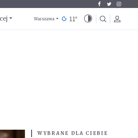
11
°
cej
Warszawa
WYBRANE DLA CIEBIE