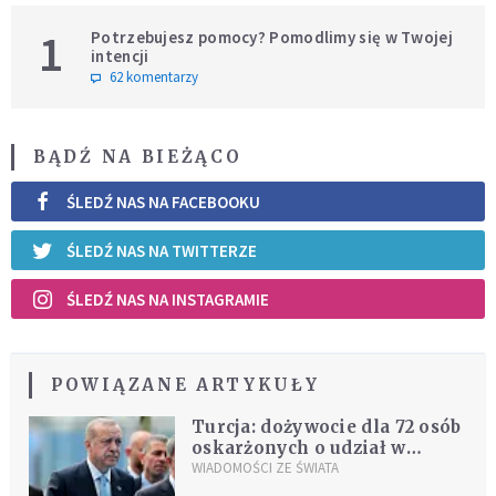
1
Potrzebujesz pomocy? Pomodlimy się w Twojej
intencji
62 komentarzy
BĄDŹ NA BIEŻĄCO
ŚLEDŹ NAS NA FACEBOOKU
ŚLEDŹ NAS NA TWITTERZE
ŚLEDŹ NAS NA INSTAGRAMIE
POWIĄZANE ARTYKUŁY
Turcja: dożywocie dla 72 osób
oskarżonych o udział w
próbie puczu sprzed dwóch lat
WIADOMOŚCI ZE ŚWIATA