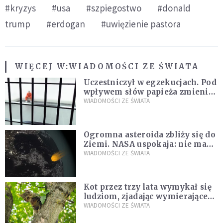
#kryzys
#usa
#szpiegostwo
#donald
trump
#erdogan
#uwięzienie pastora
WIĘCEJ W:
WIADOMOŚCI ZE ŚWIATA
Uczestniczył w egzekucjach. Pod
wpływem słów papieża zmienił
zdanie
WIADOMOŚCI ZE ŚWIATA
Ogromna asteroida zbliży się do
Ziemi. NASA uspokaja: nie ma
zagrożenia
WIADOMOŚCI ZE ŚWIATA
Kot przez trzy lata wymykał się
ludziom, zjadając wymierające
kaczki. W końcu popełnił
WIADOMOŚCI ZE ŚWIATA
fatalny błąd