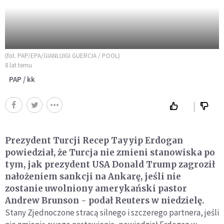
(fot. PAP/EPA/GIANLUIGI GUERCIA / POOL)
8 lat temu
PAP / kk
Prezydent Turcji Recep Tayyip Erdogan
powiedział, że Turcja nie zmieni stanowiska po
tym, jak prezydent USA Donald Trump zagroził
nałożeniem sankcji na Ankarę, jeśli nie
zostanie uwolniony amerykański pastor
Andrew Brunson - podał Reuters w niedzielę.
Stany Zjednoczone stracą silnego i szczerego partnera, jeśli