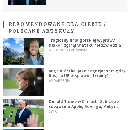
REKOMENDOWANE DLA CIEBIE /
POLECANE ARTYKUŁY
Tragiczny finał górskiej wyprawy.
Diakon zginął w ataku niedźwiedzia
WIADOMOŚCI ZE ŚWIATA
Angela Merkel jako negocjator między
Rosją a UE w sprawie Ukrainy?
WYDARZENIA
Donald Trump w Chinach. Zabrał ze
sobą szefa Apple, Boeinga, Mety i
Muska
ŚWIAT