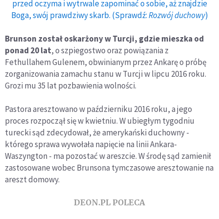
przed oczyma i wytrwale zapominać o sobie, aż znajdzie
Boga, swój prawdziwy skarb. (Sprawdź:
Rozwój duchowy
)
Brunson został oskarżony w Turcji, gdzie mieszka od
ponad 20 lat
, o szpiegostwo oraz powiązania z
Fethullahem Gulenem, obwinianym przez Ankarę o próbę
zorganizowania zamachu stanu w Turcji w lipcu 2016 roku.
Grozi mu 35 lat pozbawienia wolności.
Pastora aresztowano w październiku 2016 roku, a jego
proces rozpoczął się w kwietniu. W ubiegłym tygodniu
turecki sąd zdecydował, że amerykański duchowny -
którego sprawa wywołała napięcie na linii Ankara-
Waszyngton - ma pozostać w areszcie. W środę sąd zamienił
zastosowane wobec Brunsona tymczasowe aresztowanie na
areszt domowy.
DEON.PL POLECA