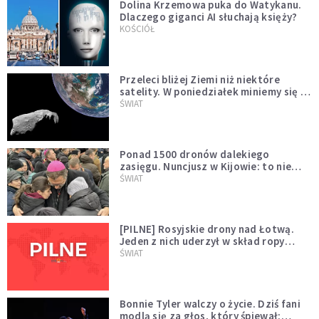
Dolina Krzemowa puka do Watykanu.
Dlaczego giganci AI słuchają księży?
KOŚCIÓŁ
Przeleci bliżej Ziemi niż niektóre
satelity. W poniedziałek miniemy się z
asteroidą, która poprzedzi znacznie
ŚWIAT
większego "gościa"
Ponad 1500 dronów dalekiego
zasięgu. Nuncjusz w Kijowie: to nie
wygląda na wolę zakończenia wojny
ŚWIAT
[PILNE] Rosyjskie drony nad Łotwą.
Jeden z nich uderzył w skład ropy
naftowej
ŚWIAT
Bonnie Tyler walczy o życie. Dziś fani
modlą się za głos, który śpiewał: