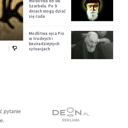
modlitwa do św.
Szarbela. Po 9
dniach mogą dziać
się cuda
Modlitwa ojca Pio
w trudnych i
beznadziejnych
sytuacjach
ć pytanie
e.