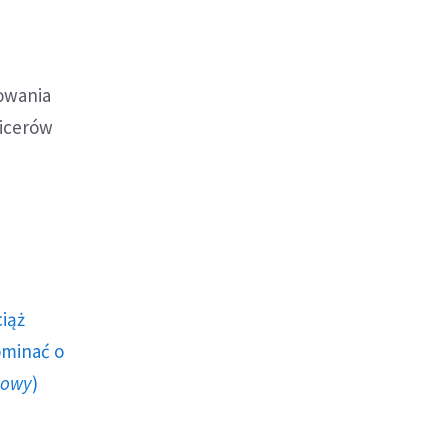
kowania
ficerów
ciąż
ominać o
howy
)