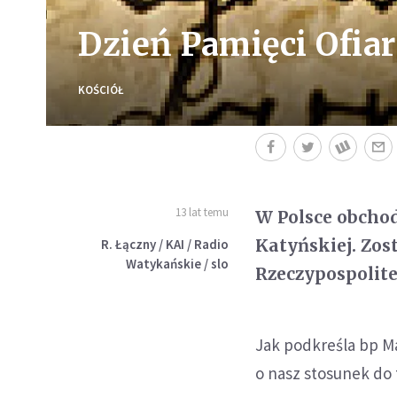
Dzień Pamięci Ofia
KOŚCIÓŁ
13 lat temu
W Polsce obchod
Katyńskiej. Zos
R. Łączny / KAI / Radio
Watykańskie / slo
Rzeczypospolitej
Jak podkreśla bp Ma
o nasz stosunek do 