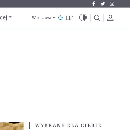
11
°
cej
Warszawa
WYBRANE DLA CIEBIE