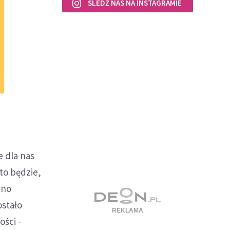
ŚLEDŹ NAS NA INSTAGRAMIE
e dla nas
to będzie,
nno
ostało
ści -