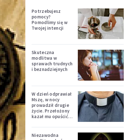
Potrzebujesz
pomocy?
Pomodlimy się w
Twojej intencji
Skuteczna
modlitwa w
sprawach trudnych
i beznadziejnych
W dzień odprawiał
Mszę, w nocy
prowadził drugie
życie. Przełożony
kazał mu opuścić
zakon
Niezawodna