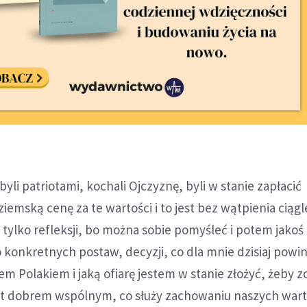
 byli patriotami, kochali Ojczyznę, byli w stanie zapłacić
iemską cenę za te wartości i to jest bez wątpienia ciągl
 tylko refleksji, bo można sobie pomyśleć i potem jakoś 
 konkretnych postaw, decyzji, co dla mnie dzisiaj powi
em Polakiem i jaką ofiarę jestem w stanie złożyć, żeby z
est dobrem wspólnym, co służy zachowaniu naszych warto