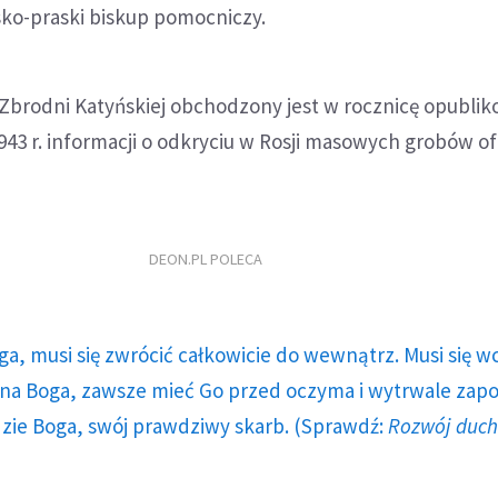
sko-praski biskup pomocniczy.
 Zbrodni Katyńskiej obchodzony jest w rocznicę opubli
43 r. informacji o odkryciu w Rosji masowych grobów o
DEON.PL POLECA
ga, musi się zwrócić całkowicie do wewnątrz. Musi się w
a Boga, zawsze mieć Go przed oczyma i wytrwale zap
dzie Boga, swój prawdziwy skarb. (Sprawdź:
Rozwój duc