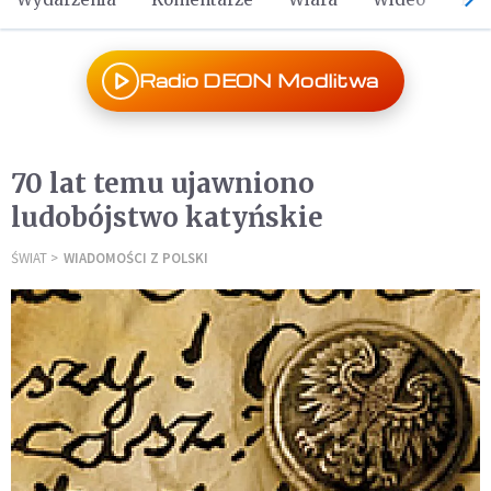
Radio DEON Modlitwa
70 lat temu ujawniono
ludobójstwo katyńskie
ŚWIAT
WIADOMOŚCI Z POLSKI