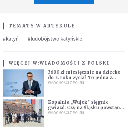
TEMATY W ARTYKULE
#katyń
#ludobójstwo katyńskie
WIĘCEJ W:
WIADOMOŚCI Z POLSKI
3600 zł miesięcznie na dziecko
do 3. roku życia? To jedna z
propozycji programu "Rozwój
WIADOMOŚCI Z POLSKI
Plus"
Kopalnia „Wujek” sięgnie
gwiazd. Czy na Śląsku powstanie
„Dolina Krzemowa”?
WIADOMOŚCI Z POLSKI