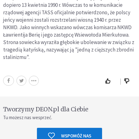
dopiero 13 kwietnia 1990 r. Wówczas to w komunikacie
rządowej agencji TASS oficjalnie potwierdzono, że polscy
jeńcy wojenni zostali rozstrzelani wiosną 1940 r. przez
NKWD. Jako winnych wskazano wówczas komisarza NKWD
Ławrientija Berię i jego zastępcę Wsiewołoda Mierkułowa.
Strona sowiecka wyraziła głębokie ubolewanie w związku z
tragedią katyńską, nazywając ją "jedną z cięższych zbrodni
stalinizmu".
Tworzymy DEON.pl dla Ciebie
Tu możesz nas wesprzeć.
WSPOMÓŻ NAS