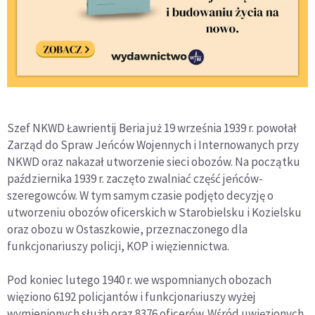
Szef NKWD Ławrientij Beria już 19 września 1939 r. powołał
Zarząd do Spraw Jeńców Wojennych i Internowanych przy
NKWD oraz nakazał utworzenie sieci obozów. Na początku
października 1939 r. zaczęto zwalniać część jeńców-
szeregowców. W tym samym czasie podjęto decyzję o
utworzeniu obozów oficerskich w Starobielsku i Kozielsku
oraz obozu w Ostaszkowie, przeznaczonego dla
funkcjonariuszy policji, KOP i więziennictwa.
Pod koniec lutego 1940 r. we wspomnianych obozach
więziono 6192 policjantów i funkcjonariuszy wyżej
wymienionych służb oraz 8376 oficerów. Wśród uwięzionych