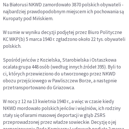
Na Białorusi NKWD zamordowało 3870 polskich obywateli -
najbardziej prawdopodobnym miejscem ich pochowania są
Kuropaty pod Mińskiem.
W sumie w wyniku decyzji podjętej przez Biuro Polityczne
KC WKP(b) 5 marca 1940 r. zgładzono około 22 tys. obywateli
polskich.
Spośród jeńców z Kozielska, Starobielska i Ostaszkowa
ocalała grupa 448 osób (według innych źródeł 395). Byli to
ci, których przewieziono do utworzonego przez NKWD
obozu przejściowego w Pawliszczew Borze, a następnie
przetransportowano do Griazowca.
W nocy z 12 na 13 kwietnia 1940 r., a więc w czasie kiedy
NKWD mordowało polskich jeńców i więźniów, ich rodziny
stały się ofiarami masowej deportacji w głąb ZSRS
przeprowadzonej przez władze sowieckie. Decyzję o jej
zorganizowaniu Rada Komisarzy Ludowych podjęła 2 marca