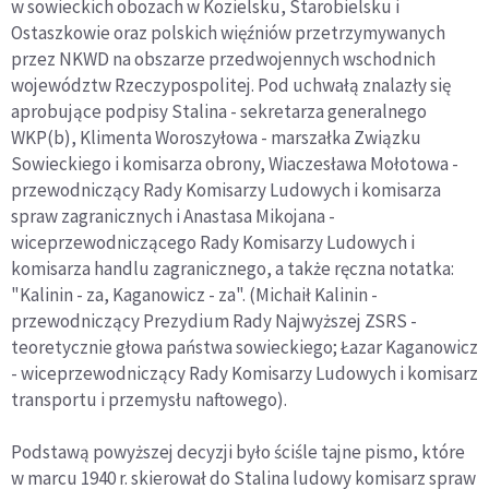
w sowieckich obozach w Kozielsku, Starobielsku i
Ostaszkowie oraz polskich więźniów przetrzymywanych
przez NKWD na obszarze przedwojennych wschodnich
województw Rzeczypospolitej. Pod uchwałą znalazły się
aprobujące podpisy Stalina - sekretarza generalnego
WKP(b), Klimenta Woroszyłowa - marszałka Związku
Sowieckiego i komisarza obrony, Wiaczesława Mołotowa -
przewodniczący Rady Komisarzy Ludowych i komisarza
spraw zagranicznych i Anastasa Mikojana -
wiceprzewodniczącego Rady Komisarzy Ludowych i
komisarza handlu zagranicznego, a także ręczna notatka:
"Kalinin - za, Kaganowicz - za". (Michaił Kalinin -
przewodniczący Prezydium Rady Najwyższej ZSRS -
teoretycznie głowa państwa sowieckiego; Łazar Kaganowicz
- wiceprzewodniczący Rady Komisarzy Ludowych i komisarz
transportu i przemysłu naftowego).
Podstawą powyższej decyzji było ściśle tajne pismo, które
w marcu 1940 r. skierował do Stalina ludowy komisarz spraw