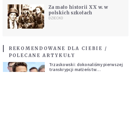
Za mało historii XX w. w
polskich szkołach
DZIECKO
REKOMENDOWANE DLA CIEBIE /
POLECANE ARTYKUŁY
Trzaskowski: dokonaliśmy pierwszej
transkrypcji małżeństw
jednopłciowych. “Tak jak
WIADOMOŚCI Z POLSKI
zapowiadałem, bez zwłoki,
natychmiast”
Odszedł młodo, broniąc Ojczyzny. W
Nowym Sączu znaleziono zwłoki
mężczyzny z czasów potopu
WYDARZENIA
szwedzkiego
Cud wśród niszczycielskiego ognia.
Strażacy gaszący pożary na Roztoczu