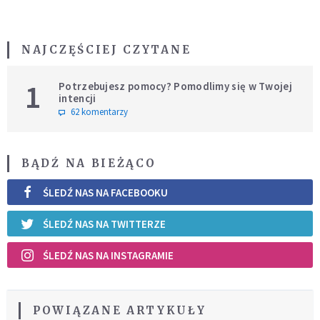
NAJCZĘŚCIEJ CZYTANE
1
Potrzebujesz pomocy? Pomodlimy się w Twojej
intencji
62 komentarzy
BĄDŹ NA BIEŻĄCO
ŚLEDŹ NAS NA FACEBOOKU
ŚLEDŹ NAS NA TWITTERZE
ŚLEDŹ NAS NA INSTAGRAMIE
POWIĄZANE ARTYKUŁY