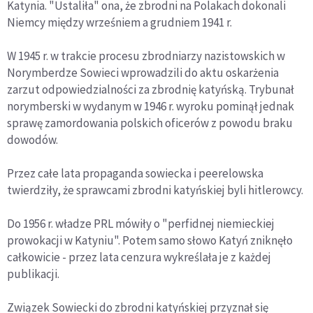
Katynia. "Ustaliła" ona, że zbrodni na Polakach dokonali
Niemcy między wrześniem a grudniem 1941 r.
W 1945 r. w trakcie procesu zbrodniarzy nazistowskich w
Norymberdze Sowieci wprowadzili do aktu oskarżenia
zarzut odpowiedzialności za zbrodnię katyńską. Trybunał
norymberski w wydanym w 1946 r. wyroku pominął jednak
sprawę zamordowania polskich oficerów z powodu braku
dowodów.
Przez całe lata propaganda sowiecka i peerelowska
twierdziły, że sprawcami zbrodni katyńskiej byli hitlerowcy.
Do 1956 r. władze PRL mówiły o "perfidnej niemieckiej
prowokacji w Katyniu". Potem samo słowo Katyń zniknęło
całkowicie - przez lata cenzura wykreślała je z każdej
publikacji.
Związek Sowiecki do zbrodni katyńskiej przyznał się