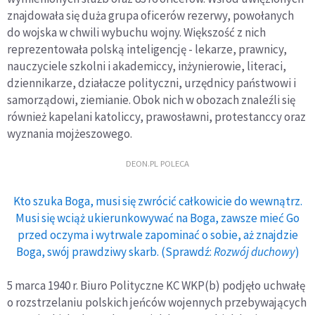
znajdowała się duża grupa oficerów rezerwy, powołanych
do wojska w chwili wybuchu wojny. Większość z nich
reprezentowała polską inteligencję - lekarze, prawnicy,
nauczyciele szkolni i akademiccy, inżynierowie, literaci,
dziennikarze, działacze polityczni, urzędnicy państwowi i
samorządowi, ziemianie. Obok nich w obozach znaleźli się
również kapelani katoliccy, prawosławni, protestanccy oraz
wyznania mojżeszowego.
DEON.PL POLECA
Kto szuka Boga, musi się zwrócić całkowicie do wewnątrz.
Musi się wciąż ukierunkowywać na Boga, zawsze mieć Go
przed oczyma i wytrwale zapominać o sobie, aż znajdzie
Boga, swój prawdziwy skarb. (Sprawdź:
Rozwój duchowy
)
5 marca 1940 r. Biuro Polityczne KC WKP(b) podjęło uchwałę
o rozstrzelaniu polskich jeńców wojennych przebywających