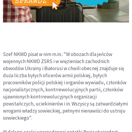
Szef NKWD pisał w nim m.in.: "W obozach dla jeńców
wojennych NKWD ZSRS i w więzieniach zachodnich
obwodów Ukrainy i Białorusi w chwili obecnej znajduje się
duża liczba byłych oficerów armii polskiej, byłych
pracowników policji polskiej i organów wywiadu, członków
nacjonalistycznych, kontrrewolucyjnych partii, członków
ujawnionych kontrrewolucyjnych organizacji
powstańczych, uciekinierów i in. Wszyscy są zatwardziałymi
wrogami władzy sowieckiej, pełnymi nienawiści do ustroju
sowieckiego".
W dalszej części sporządzonej notatki Beria stwierdzał: