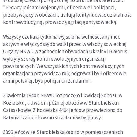
"Będący jeńcami wojennymi, oficerowie i policjanci,
przebywający w obozach, usiłują kontynuować działalność
kontrrewolucyjną, prowadzą agitację antysowiecką.
Wszyscy czekają tylko na wyjście na wolność, aby móc
aktywnie włączyć się do walki przeciw władzy sowieckiej.
Organy NKWD w zachodnich obwodach Ukrainy i Białorusi
wykryły szereg kontrrewolucyjnych organizacji
powstańczych. We wszystkich tych kontrrewolucyjnych
organizacjach przywódczą rolę odgrywali byli oficerowie
armii polskiej, byli policjanci i żandarmi".
3 kwietnia 1940 r. NKWD rozpoczęło likwidację obozu w
Kozielsku, a dwa dni później obozów w Starobielsku i
Ostaszkowie. Z Kozielska 4404 jeńców przewieziono do
Katynia i zamordowano strzałami w tył głowy.
3896 jeńców ze Starobielska zabito w pomieszczeniach