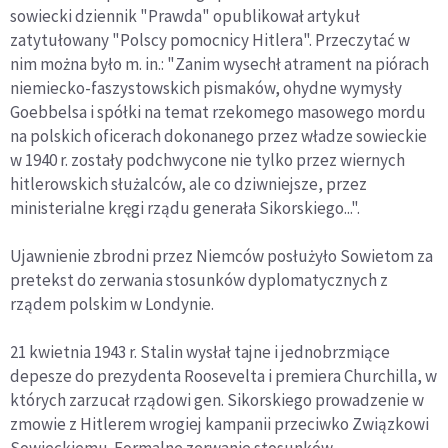
sowiecki dziennik "Prawda" opublikował artykuł
zatytułowany "Polscy pomocnicy Hitlera". Przeczytać w
nim można było m. in.: "Zanim wysechł atrament na piórach
niemiecko-faszystowskich pismaków, ohydne wymysły
Goebbelsa i spółki na temat rzekomego masowego mordu
na polskich oficerach dokonanego przez władze sowieckie
w 1940 r. zostały podchwycone nie tylko przez wiernych
hitlerowskich służalców, ale co dziwniejsze, przez
ministerialne kręgi rządu generała Sikorskiego...".
Ujawnienie zbrodni przez Niemców posłużyło Sowietom za
pretekst do zerwania stosunków dyplomatycznych z
rządem polskim w Londynie.
21 kwietnia 1943 r. Stalin wysłał tajne i jednobrzmiące
depesze do prezydenta Roosevelta i premiera Churchilla, w
których zarzucał rządowi gen. Sikorskiego prowadzenie w
zmowie z Hitlerem wrogiej kampanii przeciwko Związkowi
Sowieckiemu. Formalne zerwanie stosunków