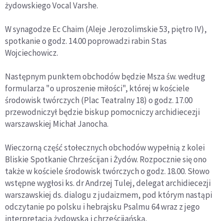
żydowskiego Vocal Varshe.
W synagodze Ec Chaim (Aleje Jerozolimskie 53, piętro IV),
spotkanie o godz. 14.00 poprowadzi rabin Stas
Wojciechowicz.
Następnym punktem obchodów będzie Msza św. według
formularza "o uproszenie miłości", której w kościele
środowisk twórczych (Plac Teatralny 18) o godz. 17.00
przewodniczył będzie biskup pomocniczy archidiecezji
warszawskiej Michał Janocha.
Wieczorną część stołecznych obchodów wypełnią z kolei
Bliskie Spotkanie Chrześcijan i Żydów. Rozpocznie się ono
także w kościele środowisk twórczych o godz. 18.00. Słowo
wstępne wygłosi ks. dr Andrzej Tulej, delegat archidiecezji
warszawskiej ds. dialogu z judaizmem, pod którym nastąpi
odczytanie po polsku i hebrajsku Psalmu 64 wraz z jego
interpretacją żydowską i chrześcijańską.