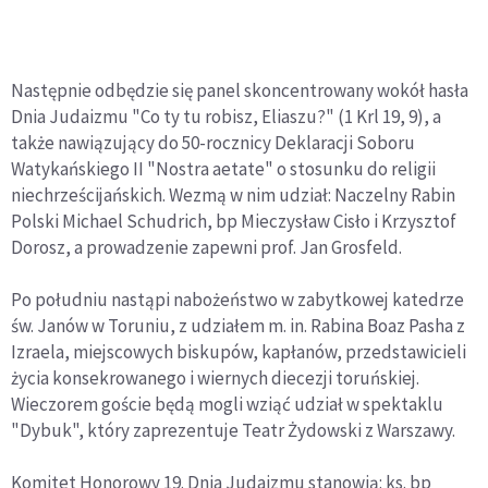
Następnie odbędzie się panel skoncentrowany wokół hasła
Dnia Judaizmu "Co ty tu robisz, Eliaszu?" (1 Krl 19, 9), a
także nawiązujący do 50-rocznicy Deklaracji Soboru
Watykańskiego II "Nostra aetate" o stosunku do religii
niechrześcijańskich. Wezmą w nim udział: Naczelny Rabin
Polski Michael Schudrich, bp Mieczysław Cisło i Krzysztof
Dorosz, a prowadzenie zapewni prof. Jan Grosfeld.
Po południu nastąpi nabożeństwo w zabytkowej katedrze
św. Janów w Toruniu, z udziałem m. in. Rabina Boaz Pasha z
Izraela, miejscowych biskupów, kapłanów, przedstawicieli
życia konsekrowanego i wiernych diecezji toruńskiej.
Wieczorem goście będą mogli wziąć udział w spektaklu
"Dybuk", który zaprezentuje Teatr Żydowski z Warszawy.
Komitet Honorowy 19. Dnia Judaizmu stanowią: ks. bp