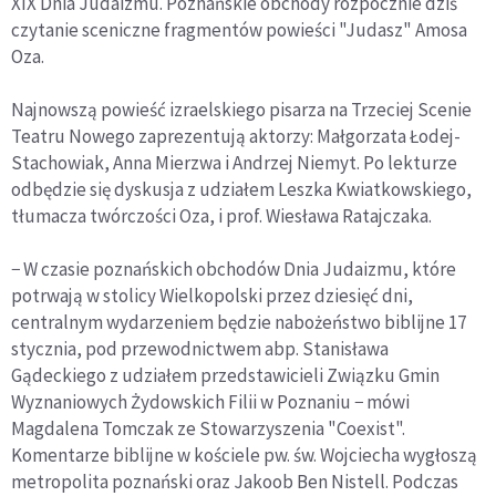
XIX Dnia Judaizmu. Poznańskie obchody rozpocznie dziś
czytanie sceniczne fragmentów powieści "Judasz" Amosa
Oza.
Najnowszą powieść izraelskiego pisarza na Trzeciej Scenie
Teatru Nowego zaprezentują aktorzy: Małgorzata Łodej-
Stachowiak, Anna Mierzwa i Andrzej Niemyt. Po lekturze
odbędzie się dyskusja z udziałem Leszka Kwiatkowskiego,
tłumacza twórczości Oza, i prof. Wiesława Ratajczaka.
− W czasie poznańskich obchodów Dnia Judaizmu, które
potrwają w stolicy Wielkopolski przez dziesięć dni,
centralnym wydarzeniem będzie nabożeństwo biblijne 17
stycznia, pod przewodnictwem abp. Stanisława
Gądeckiego z udziałem przedstawicieli Związku Gmin
Wyznaniowych Żydowskich Filii w Poznaniu − mówi
Magdalena Tomczak ze Stowarzyszenia "Coexist".
Komentarze biblijne w kościele pw. św. Wojciecha wygłoszą
metropolita poznański oraz Jakoob Ben Nistell. Podczas