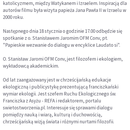
katolicyzmem, między Watykanem i Izraelem. Inspiracją dla
autorów filmu była wizyta papieża Jana Pawła II w Izraelu w
2000 roku.
Następnego dnia 18 stycznia o godzinie 17.00 odbędzie się
spotkanie z o. Stanisławem Jaromim OFM Conv, pt.
"Papieskie wezwanie do dialogu w encyklice Laudato si".
O. Stanisław Jaromi OFM Conv, jest filozofem i ekologiem,
wykładowcą akademickim.
Od lat zaangażowany jest w chrześcijańską edukacje
ekologiczną i publicystykę prezentującą franciszkański
wymiar ekologii. Jest szefem Ruchu Ekologicznego św.
Franciszka z Asyżu - REFA i redaktorem, portalu
swietostworzenia.pl. Interesuje się sprawami dialogu
pomiędzy nauką i wiarą, kulturą i duchowością,
chrześcijańską wizją świata i różnymi nurtami filozofii.