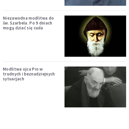
Niezawodna modlitwa do
św. Szarbela. Po 9 dniach
mogą dziać się cuda
Modlitwa ojca Pio w
trudnych i beznadziejnych
sytuacjach