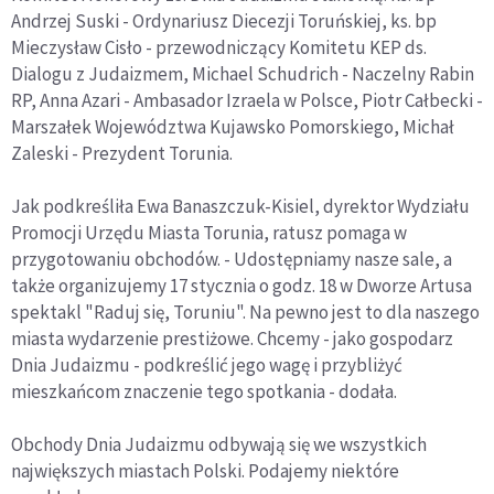
Andrzej Suski - Ordynariusz Diecezji Toruńskiej, ks. bp
Mieczysław Cisło - przewodniczący Komitetu KEP ds.
Dialogu z Judaizmem, Michael Schudrich - Naczelny Rabin
RP, Anna Azari - Ambasador Izraela w Polsce, Piotr Całbecki -
Marszałek Województwa Kujawsko Pomorskiego, Michał
Zaleski - Prezydent Torunia.
Jak podkreśliła Ewa Banaszczuk-Kisiel, dyrektor Wydziału
Promocji Urzędu Miasta Torunia, ratusz pomaga w
przygotowaniu obchodów. - Udostępniamy nasze sale, a
także organizujemy 17 stycznia o godz. 18 w Dworze Artusa
spektakl "Raduj się, Toruniu". Na pewno jest to dla naszego
miasta wydarzenie prestiżowe. Chcemy - jako gospodarz
Dnia Judaizmu - podkreślić jego wagę i przybliżyć
mieszkańcom znaczenie tego spotkania - dodała.
Obchody Dnia Judaizmu odbywają się we wszystkich
największych miastach Polski. Podajemy niektóre