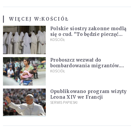
WIĘCEJ W:
KOŚCIÓŁ
Polskie siostry zakonne modlą
się o cud. "To będzie pieczęć
Pana Boga dla naszej wiary"
KOŚCIÓŁ
Proboszcz wezwał do
bombardowania migrantów.
"Masowy ogień przeciwko
KOŚCIÓŁ
najeźdźcom!"
Opublikowano program wizyty
Leona XIV we Francji
SERWIS PAPIESKI