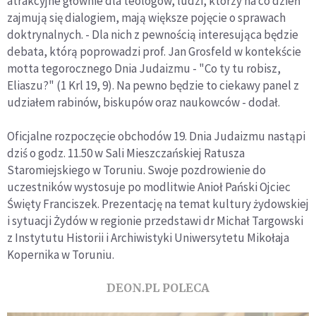
atrakcyjne głównie dla teologów, ludzi, którzy na co dzień
zajmują się dialogiem, mają większe pojęcie o sprawach
doktrynalnych. - Dla nich z pewnością interesująca będzie
debata, którą poprowadzi prof. Jan Grosfeld w kontekście
motta tegorocznego Dnia Judaizmu - "Co ty tu robisz,
Eliaszu?" (1 Krl 19, 9). Na pewno będzie to ciekawy panel z
udziałem rabinów, biskupów oraz naukowców - dodał.
Oficjalne rozpoczęcie obchodów 19. Dnia Judaizmu nastąpi
dziś o godz. 11.50 w Sali Mieszczańskiej Ratusza
Staromiejskiego w Toruniu. Swoje pozdrowienie do
uczestników wystosuje po modlitwie Anioł Pański Ojciec
Święty Franciszek. Prezentację na temat kultury żydowskiej
i sytuacji Żydów w regionie przedstawi dr Michał Targowski
z Instytutu Historii i Archiwistyki Uniwersytetu Mikołaja
Kopernika w Toruniu.
DEON.PL POLECA