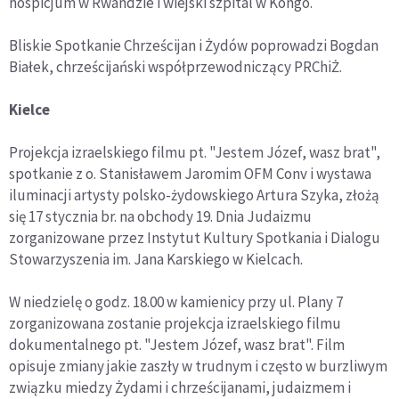
hospicjum w Rwandzie i wiejski szpital w Kongo.
Bliskie Spotkanie Chrześcijan i Żydów poprowadzi Bogdan
Białek, chrześcijański współprzewodniczący PRChiŻ.
Kielce
Projekcja izraelskiego filmu pt. "Jestem Józef, wasz brat",
spotkanie z o. Stanisławem Jaromim OFM Conv i wystawa
iluminacji artysty polsko-żydowskiego Artura Szyka, złożą
się 17 stycznia br. na obchody 19. Dnia Judaizmu
zorganizowane przez Instytut Kultury Spotkania i Dialogu
Stowarzyszenia im. Jana Karskiego w Kielcach.
W niedzielę o godz. 18.00 w kamienicy przy ul. Plany 7
zorganizowana zostanie projekcja izraelskiego filmu
dokumentalnego pt. "Jestem Józef, wasz brat". Film
opisuje zmiany jakie zaszły w trudnym i często w burzliwym
związku miedzy Żydami i chrześcijanami, judaizmem i