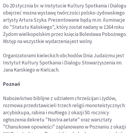
Do 20 stycznia br. w Instytucie Kultury Spotkania i Dialogu
obejrzeć można wystawę twórczości polsko-żydowskiego
artysty Artura Szyka. Prezentowane będą m.in. iluminacje
do "Statutu Kaliskiego", który został nadany w 1264 roku
Żydom wielkopolskim przez księcia Bolesława Pobożnego.
Wstęp na wszystkie wydarzenia jest wolny.
Organizatorami kieleckich obchodów Dnia Judaizmu jest
Instytut Kultury Spotkania i Dialogu Stowarzyszenia im.
Jana Karskiego w Kielcach.
Poznań
Nabożeństwo biblijne z udziałem chrześcijan i żydów,
rozmowa przedstawicieli trzech religii monoteistycznych:
arcybiskupa, rabina i muftiego z okazji 50. rocznicy
ogłoszenia dekretu "Nostra aetate" oraz warsztaty
"Chanukowe opowieści" zaplanowano w Poznaniu z okazji