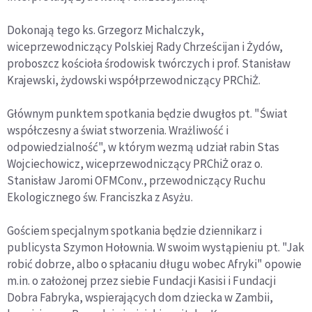
Dokonają tego ks. Grzegorz Michalczyk,
wiceprzewodniczący Polskiej Rady Chrześcijan i Żydów,
proboszcz kościoła środowisk twórczych i prof. Stanisław
Krajewski, żydowski współprzewodniczący PRChiŻ.
Głównym punktem spotkania będzie dwugłos pt. "Świat
współczesny a świat stworzenia. Wrażliwość i
odpowiedzialność", w którym wezmą udział rabin Stas
Wojciechowicz, wiceprzewodniczący PRChiŻ oraz o.
Stanisław Jaromi OFMConv., przewodniczący Ruchu
Ekologicznego św. Franciszka z Asyżu.
Gościem specjalnym spotkania będzie dziennikarz i
publicysta Szymon Hołownia. W swoim wystąpieniu pt. "Jak
robić dobrze, albo o spłacaniu długu wobec Afryki" opowie
m.in. o założonej przez siebie Fundacji Kasisi i Fundacji
Dobra Fabryka, wspierających dom dziecka w Zambii,