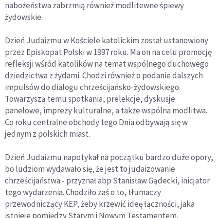
nabożeństwa zabrzmią również modlitewne śpiewy
żydowskie.
Dzień Judaizmu w Kościele katolickim został ustanowiony
przez Episkopat Polski w 1997 roku. Ma on na celu promocję
refleksji wśród katolików na temat wspólnego duchowego
dziedzictwa z żydami. Chodzi również o podanie dalszych
impulsów do dialogu chrześcijańsko-żydowskiego.
Towarzyszą temu spotkania, prelekcje, dyskusje
panelowe, imprezy kulturalne, a także wspólna modlitwa.
Co roku centralne obchody tego Dnia odbywają się w
jednym z polskich miast.
Dzień Judaizmu napotykał na początku bardzo duże opory,
bo ludziom wydawało się, że jest to judaizowanie
chrześcijaństwa - przyznał abp Stanisław Gądecki, inicjator
tego wydarzenia. Chodziło zaś o to, tłumaczy
przewodniczący KEP, żeby krzewić ideę łączności, jaka
istnieje pomiędzy Starym i Nowym Testamentem.