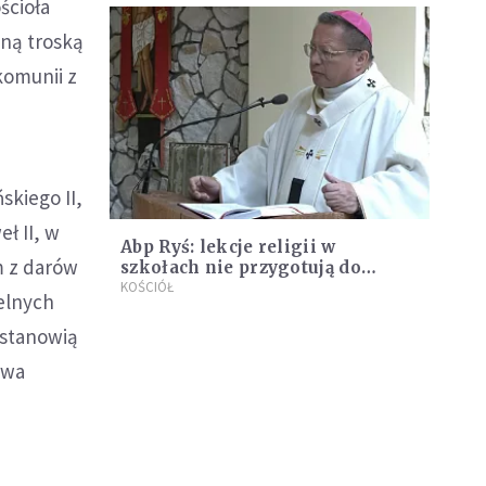
ścioła
sną troską
komunii z
skiego II,
ł II, w
Abp Ryś: lekcje religii w
m z darów
szkołach nie przygotują do
przyjęcia sakramentów
KOŚCIÓŁ
elnych
i stanowią
twa