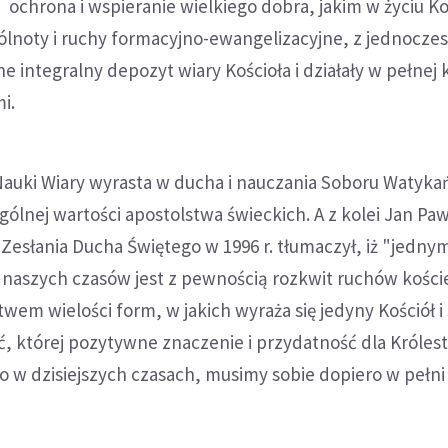
ochrona i wspieranie wielkiego dobra, jakim w życiu Ko
ólnoty i ruchy formacyjno-ewangelizacyjne, z jednocze
 integralny depozyt wiary Kościoła i działały w pełnej 
i.
auki Wiary wyrasta w ducha i nauczania Soboru Watykań
gólnej wartości apostolstwa świeckich. A z kolei Jan Pawe
i Zesłania Ducha Świętego w 1996 r. tłumaczył, iż "jedny
 naszych czasów jest z pewnością rozkwit ruchów kości
ctwem wielości form, w jakich wyraża się jedyny Kościół 
, której pozytywne znaczenie i przydatność dla Króles
o w dzisiejszych czasach, musimy sobie dopiero w pełni