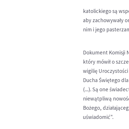
katolickiego są wsp
aby zachowywały one
nim i jego pasterzam
Dokument Komisji N
który mówił o szcze
wigilię Uroczystośc
Ducha Świętego dla
(...). Są one świade
niewątpliwą nowość
Bożego, działająceg
uświadomić".