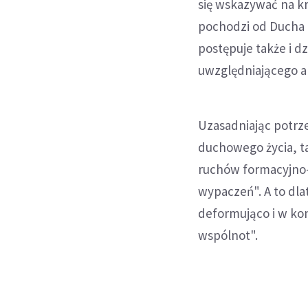
się wskazywać na kr
pochodzi od Ducha B
postępuje także i 
uwzględniającego a
Uzasadniając potrz
duchowego życia, ta
ruchów formacyjno-
wypaczeń". A to dla
deformująco i w ko
wspólnot".