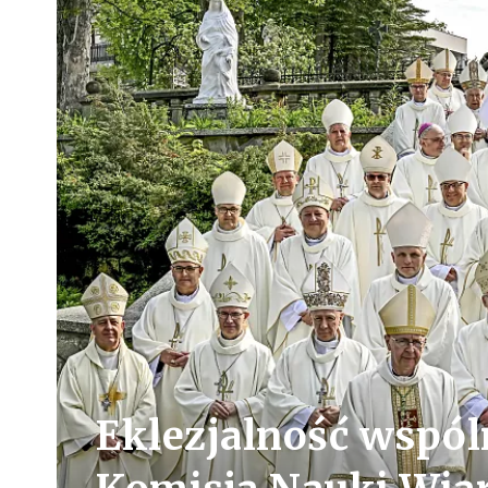
Eklezjalność wspóln