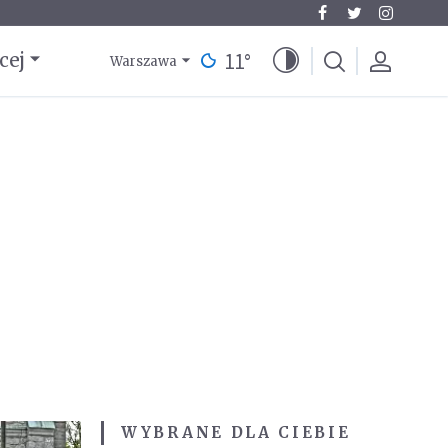
11
°
cej
Warszawa
WYBRANE DLA CIEBIE