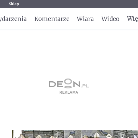
g
Sklep
Wię
darzenia
Komentarze
Wiara
Wideo