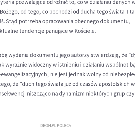
yteria pozwalające odróżnić to, co w działaniu danych 
ożego, od tego, co pochodzi od ducha tego świata. I ta
dziś. Stąd potrzeba opracowania obecnego dokumentu,
ktualne tendencje panujące w Kościele.
ebę wydania dokumentu jego autorzy stwierdzają, że 
k wyraźnie widoczny w istnieniu i działaniu wspólnot b
ewangelizacyjnych, nie jest jednak wolny od niebezpi
tego, że "duch tego świata już od czasów apostolskich 
nsekwencji niszcząco na dynamizm niektórych grup czy
DEON.PL POLECA