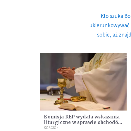
Kto szuka Bo
ukierunkowywać n
sobie, aż znaj
Komisja KEP wydała wskazania
liturgiczne w sprawie obchodów
triduum paschalnego
KOŚCIÓŁ