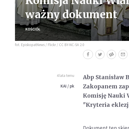
Komisja Nauki Wia
ważny dokument
KOŚCIÓŁ
fot. EpiskopatNews / Flickr / CC BY-NC-SA 2.0
4 lata temu
Abp Stanisław 
Zakopanem zapr
KAI / pk
Komisję Nauki 
"Kryteria eklez
Dokument ten skiero