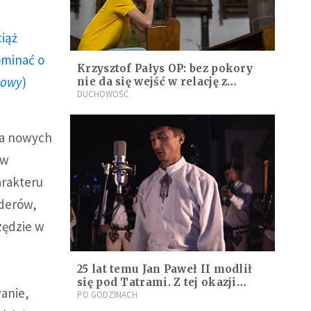
ciąż
ominać o
Krzysztof Pałys OP: bez pokory
howy
)
nie da się wejść w relację z
Bogiem
DUCHOWOŚĆ
ia nowych
ów
arakteru
iderów,
zędzie w
25 lat temu Jan Paweł II modlił
się pod Tatrami. Z tej okazji
anie,
górale nagrali poruszające
PO GODZINACH
wyznanie wiary