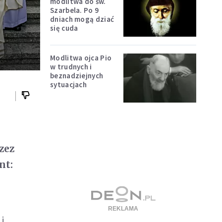
modlitwa do św.
Szarbela. Po 9
dniach mogą dziać
się cuda
Modlitwa ojca Pio
w trudnych i
beznadziejnych
sytuacjach
zez
nt:
 i