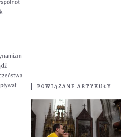
wspólnot
k
"dynamizm
ądź
eczeństwa
wpływał
POWIĄZANE ARTYKUŁY