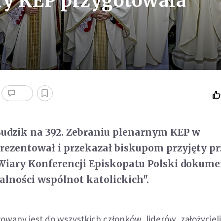
ry KEP przygotowała
Budzik na 392. Zebraniu plenarnym KEP w
ezentował i przekazał biskupom przyjęty pr
Wiary Konferencji Episkopatu Polski dokume
jalności wspólnot katolickich".
wany jest do wszystkich członków, liderów, założycieli