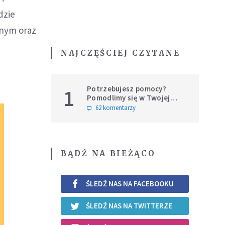
dzie
nym oraz
NAJCZĘŚCIEJ CZYTANE
Potrzebujesz pomocy?
1
Pomodlimy się w Twojej
intencji
62 komentarzy
BĄDŹ NA BIEŻĄCO
ŚLEDŹ NAS NA FACEBOOKU
ŚLEDŹ NAS NA TWITTERZE