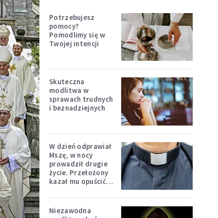
Potrzebujesz
pomocy?
Pomodlimy się w
Twojej intencji
Skuteczna
modlitwa w
sprawach trudnych
i beznadziejnych
W dzień odprawiał
Mszę, w nocy
prowadził drugie
życie. Przełożony
kazał mu opuścić
.
zakon
Niezawodna