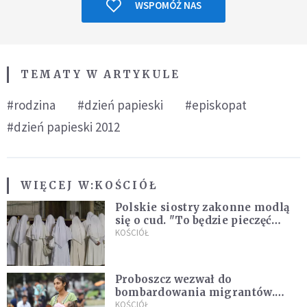
WSPOMÓŻ NAS
TEMATY W ARTYKULE
#rodzina
#dzień papieski
#episkopat
#dzień papieski 2012
WIĘCEJ W:
KOŚCIÓŁ
Polskie siostry zakonne modlą
się o cud. "To będzie pieczęć
Pana Boga dla naszej wiary"
KOŚCIÓŁ
Proboszcz wezwał do
bombardowania migrantów.
"Masowy ogień przeciwko
KOŚCIÓŁ