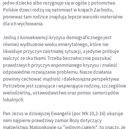
jedno dziecko albo rezygnuje się w ogóle z potomstwa.
Polskie dzieci rodzą się natomiast w krajach Zachodu,
ponieważ tam rodzice znajdują lepsze warunki materialne
dla ich wychowania.
Jedną z konsekwencji kryzysu demograficznego jest
również wydłużenie wieku emerytalnego, które nie
likwiduje przyczyn zaistniałej sytuacji, a jedynie próbuje
walczyć ze skutkami. Trzeba bezzwłocznie poszukać
prawdziwych przyczyn wspomnianego kryzysu i znaleźć
odpowiednie rozwiązanie problemu. Nasze działania
powinny cechować mądrość i dalekosiężna perspektywa.
Potrzebne jest szanujące i wspierające rodzinę, szczególnie
wielodzietną, ustawodawstwo oraz pomoc samorządów
lokalnych.
Pan Jezus w dzisiejszej Ewangelii (por. Mk 10,2-16) ukazuje
nam najpierw prawdziwy zamiar Boży dotyczący
małżeństwa. Małżonkowie są "jednym ciałem", to znaczy, że