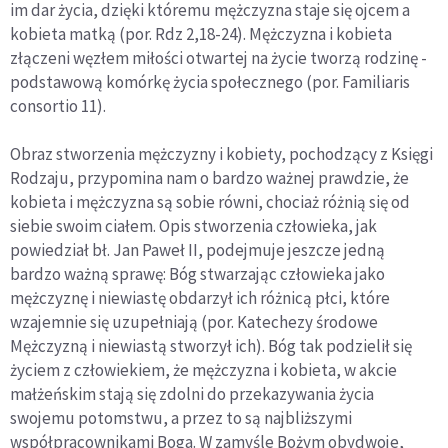
im dar życia, dzięki któremu mężczyzna staje się ojcem a
kobieta matką (por. Rdz 2,18-24). Mężczyzna i kobieta
złączeni węzłem miłości otwartej na życie tworzą rodzinę -
podstawową komórkę życia społecznego (por. Familiaris
consortio 11).
Obraz stworzenia mężczyzny i kobiety, pochodzący z Księgi
Rodzaju, przypomina nam o bardzo ważnej prawdzie, że
kobieta i mężczyzna są sobie równi, chociaż różnią się od
siebie swoim ciałem. Opis stworzenia człowieka, jak
powiedział bł. Jan Paweł II, podejmuje jeszcze jedną
bardzo ważną sprawę: Bóg stwarzając człowieka jako
mężczyznę i niewiastę obdarzył ich różnicą płci, które
wzajemnie się uzupełniają (por. Katechezy środowe
Mężczyzną i niewiastą stworzył ich). Bóg tak podzielił się
życiem z człowiekiem, że mężczyzna i kobieta, w akcie
małżeńskim stają się zdolni do przekazywania życia
swojemu potomstwu, a przez to są najbliższymi
współpracownikami Boga. W zamyśle Bożym obydwoje,