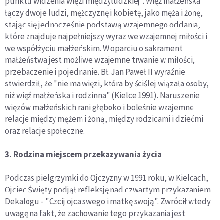
punktu widzenia więzi międzyludzkiej". Więź małżeńska
łączy dwoje ludzi, mężczyznę i kobietę, jako męża i żonę,
stając się jednocześnie podstawą wzajemnego oddania,
które znajduje najpełniejszy wyraz we wzajemnej miłości i
we współżyciu małżeńskim. W oparciu o sakrament
małżeństwa jest możliwe wzajemne trwanie w miłości,
przebaczenie i pojednanie. Bł. Jan Paweł II wyraźnie
stwierdził, że "nie ma więzi, która by ściślej wiązała osoby,
niż więź małżeńska i rodzinna" (Kielce 1991). Naruszenie
więzów małżeńskich rani głęboko i boleśnie wzajemne
relacje między mężem i żoną, między rodzicami i dziećmi
oraz relacje społeczne.
3. Rodzina miejscem przekazywania życia
Podczas pielgrzymki do Ojczyzny w 1991 roku, w Kielcach,
Ojciec Święty podjął refleksję nad czwartym przykazaniem
Dekalogu - "Czcij ojca swego i matkę swoją". Zwrócił wtedy
uwagę na fakt, że zachowanie tego przykazania jest