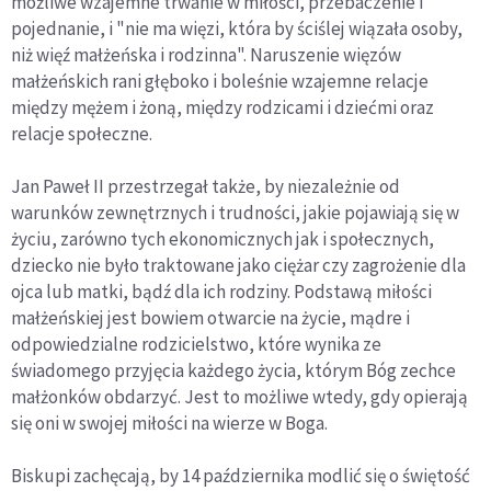
możliwe wzajemne trwanie w miłości, przebaczenie i
pojednanie, i "nie ma więzi, która by ściślej wiązała osoby,
niż więź małżeńska i rodzinna". Naruszenie więzów
małżeńskich rani głęboko i boleśnie wzajemne relacje
między mężem i żoną, między rodzicami i dziećmi oraz
relacje społeczne.
Jan Paweł II przestrzegał także, by niezależnie od
warunków zewnętrznych i trudności, jakie pojawiają się w
życiu, zarówno tych ekonomicznych jak i społecznych,
dziecko nie było traktowane jako ciężar czy zagrożenie dla
ojca lub matki, bądź dla ich rodziny. Podstawą miłości
małżeńskiej jest bowiem otwarcie na życie, mądre i
odpowiedzialne rodzicielstwo, które wynika ze
świadomego przyjęcia każdego życia, którym Bóg zechce
małżonków obdarzyć. Jest to możliwe wtedy, gdy opierają
się oni w swojej miłości na wierze w Boga.
Biskupi zachęcają, by 14 października modlić się o świętość