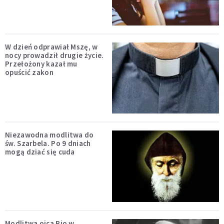
W dzień odprawiał Mszę, w
nocy prowadził drugie życie.
Przełożony kazał mu
opuścić zakon
Niezawodna modlitwa do
św. Szarbela. Po 9 dniach
mogą dziać się cuda
Modlitwa ojca Pio w