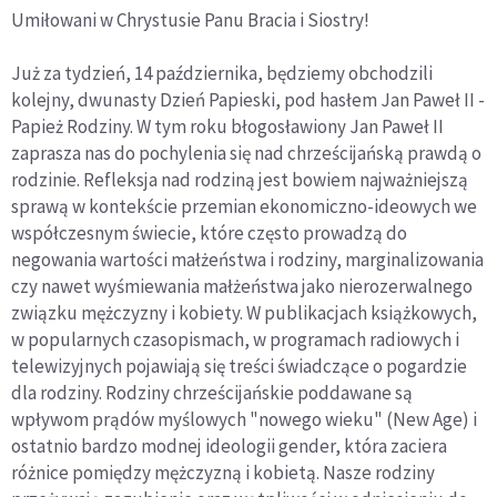
Umiłowani w Chrystusie Panu Bracia i Siostry!
Już za tydzień, 14 października, będziemy obchodzili
kolejny, dwunasty Dzień Papieski, pod hasłem Jan Paweł II -
Papież Rodziny. W tym roku błogosławiony Jan Paweł II
zaprasza nas do pochylenia się nad chrześcijańską prawdą o
rodzinie. Refleksja nad rodziną jest bowiem najważniejszą
sprawą w kontekście przemian ekonomiczno-ideowych we
współczesnym świecie, które często prowadzą do
negowania wartości małżeństwa i rodziny, marginalizowania
czy nawet wyśmiewania małżeństwa jako nierozerwalnego
związku mężczyzny i kobiety. W publikacjach książkowych,
w popularnych czasopismach, w programach radiowych i
telewizyjnych pojawiają się treści świadczące o pogardzie
dla rodziny. Rodziny chrześcijańskie poddawane są
wpływom prądów myślowych "nowego wieku" (New Age) i
ostatnio bardzo modnej ideologii gender, która zaciera
różnice pomiędzy mężczyzną i kobietą. Nasze rodziny