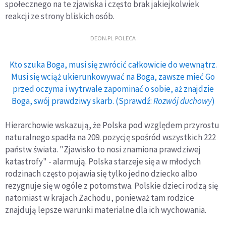
społecznego na te zjawiska i często brak jakiejkolwiek
reakcji ze strony bliskich osób.
DEON.PL POLECA
Kto szuka Boga, musi się zwrócić całkowicie do wewnątrz.
Musi się wciąż ukierunkowywać na Boga, zawsze mieć Go
przed oczyma i wytrwale zapominać o sobie, aż znajdzie
Boga, swój prawdziwy skarb. (Sprawdź:
Rozwój duchowy
)
Hierarchowie wskazują, że Polska pod względem przyrostu
naturalnego spadła na 209. pozycję spośród wszystkich 222
państw świata. "Zjawisko to nosi znamiona prawdziwej
katastrofy" - alarmują. Polska starzeje się a w młodych
rodzinach często pojawia się tylko jedno dziecko albo
rezygnuje się w ogóle z potomstwa. Polskie dzieci rodzą się
natomiast w krajach Zachodu, ponieważ tam rodzice
znajdują lepsze warunki materialne dla ich wychowania.