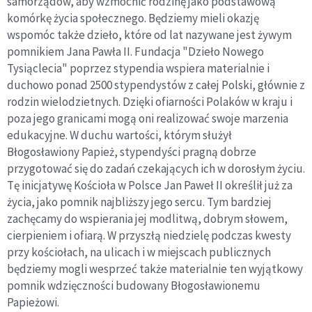
samorządów, aby wzmocnić rodzinę jako podstawową
komórkę życia społecznego. Będziemy mieli okazję
wspomóc także dzieło, które od lat nazywane jest żywym
pomnikiem Jana Pawła II. Fundacja "Dzieło Nowego
Tysiąclecia" poprzez stypendia wspiera materialnie i
duchowo ponad 2500 stypendystów z całej Polski, głównie z
rodzin wielodzietnych. Dzięki ofiarności Polaków w kraju i
poza jego granicami mogą oni realizować swoje marzenia
edukacyjne. W duchu wartości, którym służył
Błogosławiony Papież, stypendyści pragną dobrze
przygotować się do zadań czekających ich w dorosłym życiu.
Tę inicjatywę Kościoła w Polsce Jan Paweł II określił już za
życia, jako pomnik najbliższy jego sercu. Tym bardziej
zachęcamy do wspierania jej modlitwą, dobrym słowem,
cierpieniem i ofiarą. W przyszłą niedzielę podczas kwesty
przy kościołach, na ulicach i w miejscach publicznych
będziemy mogli wesprzeć także materialnie ten wyjątkowy
pomnik wdzięczności budowany Błogosławionemu
Papieżowi.