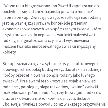
"W tym roku błogosławiony Jan Paweł II zaprasza nas do
pochylenia się nad chrześcijańską prawdą o rodzinie" -
napisali biskupi. Zwracają uwagę, że refleksja nad rodziną
jest najważniejszą sprawą w kontekście przemian
ekonomiczno-ideowych we współczesnym świecie, które
często prowadzą do negowania wartości małżeństwa i
rodziny, marginalizowania czy nawet wyśmiewania
małżeństwa jako nierozerwalnego związku mężczyzny i
kobiety.
Biskupi zaznaczają, że w sytuacji kryzysu kulturowego i
ideowego ich niepokój budzą wszystkie ataki na rodzinę i
"próby przedefiniowania pojęcia rodziny jako luźnego
związku". Przejawami tego kryzysu są: osłabienie więzi
rodzinnej, patologie, plaga rozwodów, "wolne" związki
praktykowane już od młodości, często za zgodą rodziców
oraz brak otwarcia małżonków na dar życia. Biskupi
ubolewają również z powodu coraz większego przyzwolenia