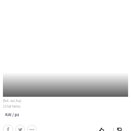
(fot. sxc.hu)
13 lat temu
KAI / pz