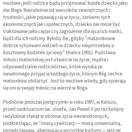
możliwe, jeśli rodzice będą przyjmować każde dziecko jako
dar Boga. Niezależnie od warunków zewnętrznych i
trudności, jakie pojawiają się w życiu, zarówno tych
ekonomicznych jak i społecznych, dziecko nie może być
traktowane jako ciężar czy zagrożenie dla ojca lub matki,
bądź dla ich rodziny. Byłoby źle, gdyby "małżonkowie
dobrze sytuowani widzieli w dziecku niepotrzebny a
kosztowny dodatek życiowy" (Kielce 1991). Podstawą
miłości małżeńskiej jest otwarcie na życie, mądre i
odpowiedzialne rodzicielstwo, które wynika ze
świadomego przyjęcia każdego życia, którym Bóg zechce
małżonków obdarzyć. Jest to możliwe wtedy, gdy opierają
się oni w swojej miłości na wierze w Boga.
Podobnie podczas pielgrzymki w roku 1997, w Kaliszu,
przed sanktuarium św. Józefa, Jan Paweł II po raz kolejny
radykalnie stanął w obronie życia nienarodzonych,
podkreślając, że "miarą cywilizacji — miarą uniwersalną,
ponadczasową, obejmującą wszystkie kultury — jest jej