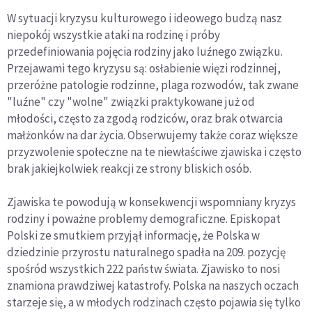
W sytuacji kryzysu kulturowego i ideowego budzą nasz
niepokój wszystkie ataki na rodzinę i próby
przedefiniowania pojęcia rodziny jako luźnego związku.
Przejawami tego kryzysu są: osłabienie więzi rodzinnej,
przeróżne patologie rodzinne, plaga rozwodów, tak zwane
"luźne" czy "wolne" związki praktykowane już od
młodości, często za zgodą rodziców, oraz brak otwarcia
małżonków na dar życia. Obserwujemy także coraz większe
przyzwolenie społeczne na te niewłaściwe zjawiska i często
brak jakiejkolwiek reakcji ze strony bliskich osób.
Zjawiska te powodują w konsekwencji wspomniany kryzys
rodziny i poważne problemy demograficzne. Episkopat
Polski ze smutkiem przyjął informację, że Polska w
dziedzinie przyrostu naturalnego spadła na 209. pozycję
spośród wszystkich 222 państw świata. Zjawisko to nosi
znamiona prawdziwej katastrofy. Polska na naszych oczach
starzeje się, a w młodych rodzinach często pojawia się tylko