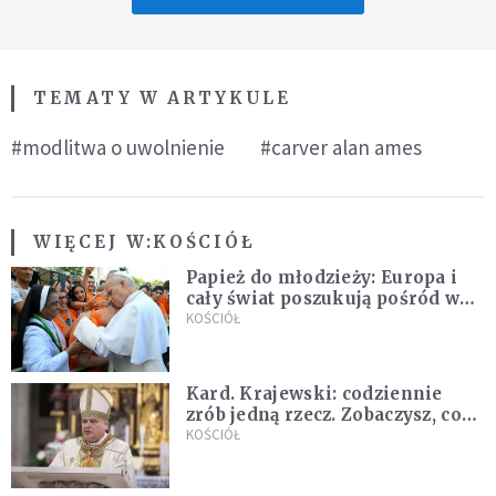
TEMATY W ARTYKULE
#modlitwa o uwolnienie
#carver alan ames
WIĘCEJ W:
KOŚCIÓŁ
Papież do młodzieży: Europa i
cały świat poszukują pośród was
nowych świętych
KOŚCIÓŁ
Kard. Krajewski: codziennie
zrób jedną rzecz. Zobaczysz, co
stanie się z twoim życiem
KOŚCIÓŁ