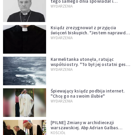
tego samego dnia spowiadał i
sprawował Mszę świętą
WYDARZENIA
Ksiądz zrezygnował z przyjęcia
święceń biskupich. "Jestem naprawdę
niegodny"
WYDARZENIA
Karmelitanka utonęła, ratując
współsiostry. "To był jej ostatni gest
miłości"
WYDARZENIA
Śpiewający ksiądz podbija internet.
"Chcę go na swoim ślubie"
WYDARZENIA
[PILNE] Zmiany w archidiecezji
warszawskiej. Abp Adrian Galbas
wręczył dekrety nowym proboszczom
KOŚCIÓŁ