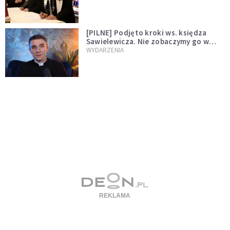
[PILNE] Podjęto kroki ws. księdza
Sawielewicza. Nie zobaczymy go w
mediach
WYDARZENIA