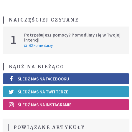
NAJCZĘŚCIEJ CZYTANE
1
Potrzebujesz pomocy? Pomodlimy się w Twojej
intencji
62 komentarzy
BĄDŹ NA BIEŻĄCO
ŚLEDŹ NAS NA FACEBOOKU
ŚLEDŹ NAS NA TWITTERZE
ŚLEDŹ NAS NA INSTAGRAMIE
POWIĄZANE ARTYKUŁY