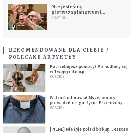
Nie jesteśmy
pierwszoplanowymi
bohaterami celebracji
KOŚCIÓŁ
REKOMENDOWANE DLA CIEBIE /
POLECANE ARTYKUŁY
Potrzebujesz pomocy? Pomodlimy się
w Twojej intencji
KOŚCIÓŁ
W dzień odprawiał Mszę, w nocy
prowadził drugie życie. Przełożony
kazał mu opuścić zakon
KOŚCIÓŁ
[PILNE] Nie żyje polski biskup. Jeszcze