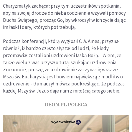
Charyzmatyk zachęcał przy tym uczestników spotkania,
aby na swojej drodze do nieba codziennie wzywali pomocy
Ducha Świętego, prosząc Go, by wkroczył w ich życie dając
im łaski i dary, których potrzebują.
Podczas konferencji, którą wygłosił C. A. Ames, przyznał
również, iż bardzo często słyszał od ludzi, że kiedy
przemawiał zostali oni uzdrowieni łaską Bożą. - Wiem, że
także wielu z was przyszło tutaj szukając uzdrowienia.
Zrozumcie, proszę, że uzdrowienie zaczyna się wraz ze
Mszą św. Eucharystia jest bowiem największą z modlitw o
uzdrowienie - tłumaczył mówca podkreślając, że podczas
każdej Mszy św. Jezus daje nam z miłością całego siebie.
DEON.PL POLECA