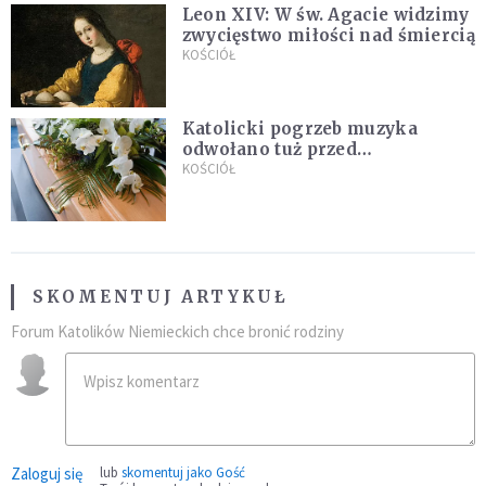
Leon XIV: W św. Agacie widzimy
zwycięstwo miłości nad śmiercią
KOŚCIÓŁ
Katolicki pogrzeb muzyka
odwołano tuż przed
uroczystością. Powodem była
KOŚCIÓŁ
przynależność do masonerii
SKOMENTUJ ARTYKUŁ
Forum Katolików Niemieckich chce bronić rodziny
Zaloguj się
lub
skomentuj jako Gość