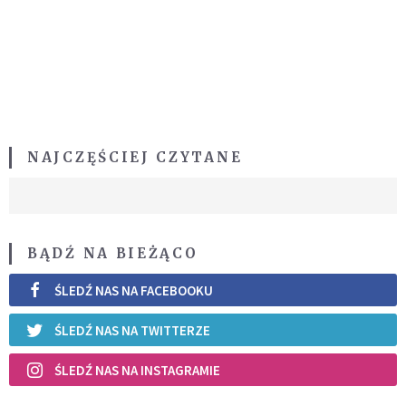
NAJCZĘŚCIEJ CZYTANE
BĄDŹ NA BIEŻĄCO
ŚLEDŹ NAS NA FACEBOOKU
ŚLEDŹ NAS NA TWITTERZE
ŚLEDŹ NAS NA INSTAGRAMIE