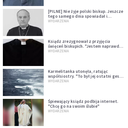
[PILNE] Nie żyje polski biskup. Jeszcze
tego samego dnia spowiadał i
sprawował Mszę świętą
WYDARZENIA
Ksiądz zrezygnował z przyjęcia
święceń biskupich. "Jestem naprawdę
niegodny"
WYDARZENIA
Karmelitanka utonęła, ratując
współsiostry. "To był jej ostatni gest
miłości"
WYDARZENIA
Śpiewający ksiądz podbija internet.
"Chcę go na swoim ślubie"
WYDARZENIA