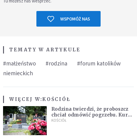
Tu możesz nas wesprzeć.
WSPOMÓŻ NAS
TEMATY W ARTYKULE
#małżeństwo
#rodzina
#forum katolików
niemieckich
WIĘCEJ W:
KOŚCIÓŁ
Rodzina twierdzi, że proboszcz
chciał odmówić pogrzebu. Kuria
zapowiada wyjaśnienia
KOŚCIÓŁ