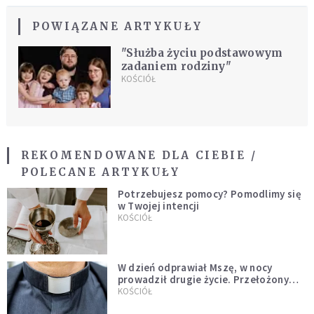
POWIĄZANE ARTYKUŁY
"Służba życiu podstawowym
zadaniem rodziny"
KOŚCIÓŁ
REKOMENDOWANE DLA CIEBIE /
POLECANE ARTYKUŁY
Potrzebujesz pomocy? Pomodlimy się
w Twojej intencji
KOŚCIÓŁ
W dzień odprawiał Mszę, w nocy
prowadził drugie życie. Przełożony
kazał mu opuścić zakon
KOŚCIÓŁ