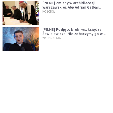
[PILNE] Zmiany w archidiecezji
warszawskiej. Abp Adrian Galbas
wręczył dekrety nowym proboszczom
KOŚCIÓŁ
[PILNE] Podjęto kroki ws. księdza
Sawielewicza. Nie zobaczymy go w
mediach
WYDARZENIA