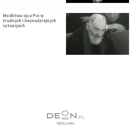
Modlitwa ojca Pio w
trudnych i beznadziejnych
sytuacjach