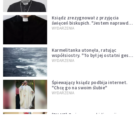
Ksiądz zrezygnował z przyjęcia
święceń biskupich. "Jestem naprawdę
niegodny"
WYDARZENIA
Karmelitanka utonęła, ratując
współsiostry. "To był jej ostatni gest
miłości"
WYDARZENIA
Śpiewający ksiądz podbija internet.
"Chcę go na swoim ślubie"
WYDARZENIA
[PILNE] Zmiany w archidiecezji
warszawskiej. Abp Adrian Galbas
wręczył dekrety nowym proboszczom
KOŚCIÓŁ