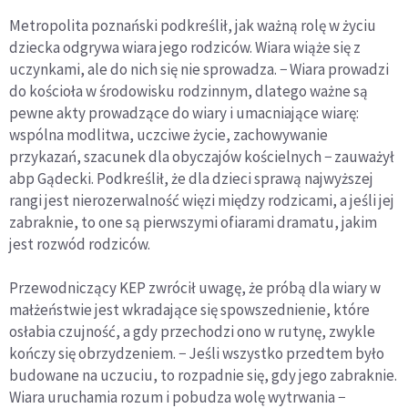
Metropolita poznański podkreślił, jak ważną rolę w życiu
dziecka odgrywa wiara jego rodziców. Wiara wiąże się z
uczynkami, ale do nich się nie sprowadza. − Wiara prowadzi
do kościoła w środowisku rodzinnym, dlatego ważne są
pewne akty prowadzące do wiary i umacniające wiarę:
wspólna modlitwa, uczciwe życie, zachowywanie
przykazań, szacunek dla obyczajów kościelnych − zauważył
abp Gądecki. Podkreślił, że dla dzieci sprawą najwyższej
rangi jest nierozerwalność więzi między rodzicami, a jeśli jej
zabraknie, to one są pierwszymi ofiarami dramatu, jakim
jest rozwód rodziców.
Przewodniczący KEP zwrócił uwagę, że próbą dla wiary w
małżeństwie jest wkradające się spowszednienie, które
osłabia czujność, a gdy przechodzi ono w rutynę, zwykle
kończy się obrzydzeniem. − Jeśli wszystko przedtem było
budowane na uczuciu, to rozpadnie się, gdy jego zabraknie.
Wiara uruchamia rozum i pobudza wolę wytrwania −