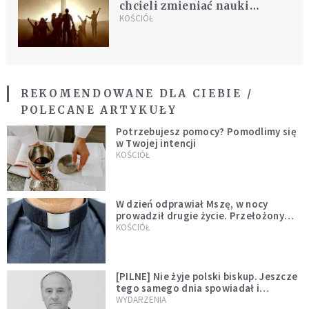
chcieli zmieniać nauki
Kościoła
KOŚCIÓŁ
REKOMENDOWANE DLA CIEBIE /
POLECANE ARTYKUŁY
Potrzebujesz pomocy? Pomodlimy się
w Twojej intencji
KOŚCIÓŁ
W dzień odprawiał Mszę, w nocy
prowadził drugie życie. Przełożony
kazał mu opuścić zakon
KOŚCIÓŁ
[PILNE] Nie żyje polski biskup. Jeszcze
tego samego dnia spowiadał i
sprawował Mszę świętą
WYDARZENIA