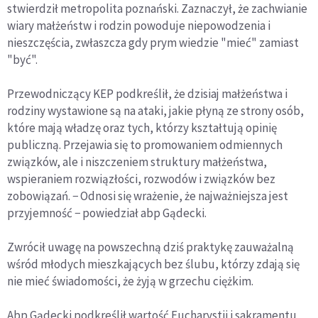
stwierdził metropolita poznański. Zaznaczył, że zachwianie
wiary małżeństw i rodzin powoduje niepowodzenia i
nieszczęścia, zwłaszcza gdy prym wiedzie "mieć" zamiast
"być".
Przewodniczący KEP podkreślił, że dzisiaj małżeństwa i
rodziny wystawione są na ataki, jakie płyną ze strony osób,
które mają władzę oraz tych, którzy kształtują opinię
publiczną. Przejawia się to promowaniem odmiennych
związków, ale i niszczeniem struktury małżeństwa,
wspieraniem rozwiązłości, rozwodów i związków bez
zobowiązań. − Odnosi się wrażenie, że najważniejsza jest
przyjemność − powiedział abp Gądecki.
Zwrócił uwagę na powszechną dziś praktykę zauważalną
wśród młodych mieszkających bez ślubu, którzy zdają się
nie mieć świadomości, że żyją w grzechu ciężkim.
Abp Gądecki podkreślił wartość Eucharystii i sakramentu