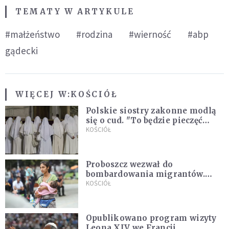
TEMATY W ARTYKULE
#małżeństwo
#rodzina
#wierność
#abp
gądecki
WIĘCEJ W:
KOŚCIÓŁ
Polskie siostry zakonne modlą
się o cud. "To będzie pieczęć
Pana Boga dla naszej wiary"
KOŚCIÓŁ
Proboszcz wezwał do
bombardowania migrantów.
"Masowy ogień przeciwko
KOŚCIÓŁ
najeźdźcom!"
Opublikowano program wizyty
Leona XIV we Francji