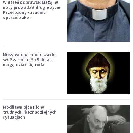
W dzień odprawiał Mszę, w
nocy prowadził drugie życie.
Przełożony kazał mu
opuścić zakon
Niezawodna modlitwa do
św. Szarbela. Po 9 dniach
mogą dziać się cuda
Modlitwa ojca Pio w
trudnych i beznadziejnych
sytuacjach