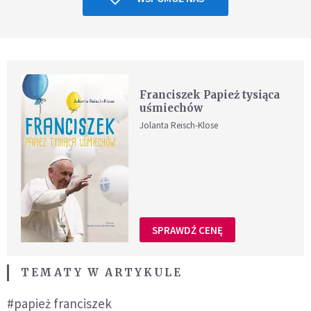
Franciszek Papież tysiąca
uśmiechów
Jolanta Reisch-Klose
SPRAWDŹ CENĘ
TEMATY W ARTYKULE
#papież franciszek