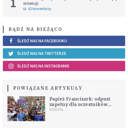
1
intencji
62 komentarzy
BĄDŹ NA BIEŻĄCO
ŚLEDŹ NAS NA FACEBOOKU
ŚLEDŹ NAS NA TWITTERZE
ŚLEDŹ NAS NA INSTAGRAMIE
POWIĄZANE ARTYKUŁY
Papież Franciszek: odpust
zupełny dla uczestników
wirtualnego Marszu dla Życia
KOŚCIÓŁ