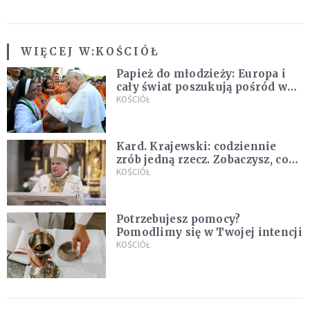
WIĘCEJ W:
KOŚCIÓŁ
Papież do młodzieży: Europa i
cały świat poszukują pośród was
nowych świętych
KOŚCIÓŁ
Kard. Krajewski: codziennie
zrób jedną rzecz. Zobaczysz, co
stanie się z twoim życiem
KOŚCIÓŁ
Potrzebujesz pomocy?
Pomodlimy się w Twojej intencji
KOŚCIÓŁ