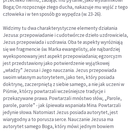
Boga; On rozpoznaje złego ducha, nakazuje mu wyjść z tego
człowieka i w ten sposób go wypędza (w. 23-26).
Widzimy tu dwa charakterystyczne elementy działania
Jezusa: przepowiadanie i cudotwórcze dzieło uzdrowiciela,
Jezus przepowiada i uzdrawia. Oba te aspekty wyróżniają
się we fragmencie św. Marka ewangelisty, ale najbardziej
wyeksponowany jest aspekt przepowiadania; egzorcyzm
jest przedstawiony jako potwierdzenie wyjątkowej
„władzy” Jezusa i Jego nauczania. Jezus przepowiada
swoim własnym autorytetem, jako ten, który posiada
doktrynę, zaczerpniętą z siebie samego, a nie jak uczeni w
Piśmie, którzy powtarzali wcześniejsze tradycje i
przekazywane prawa. Powtarzali mnóstwo słów, „Parole,
parole, parole” - jak śpiewała wspaniała Mina. Powtarzali
jedynie słowa. Natomiast Jezus posiada autorytet, jest
wiarygodny a to porusza serce. Nauczanie Jezusa ma
autorytet samego Boga, który mówi: jednym bowiem