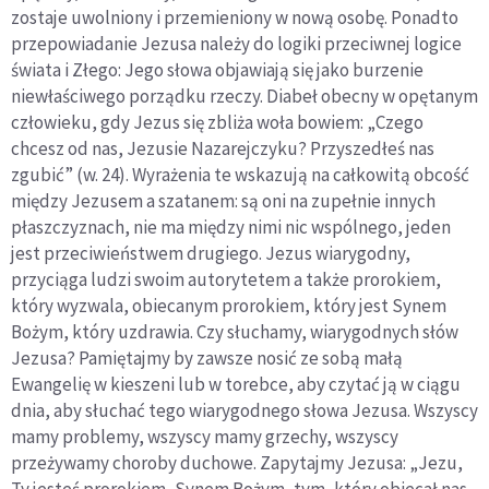
zostaje uwolniony i przemieniony w nową osobę. Ponadto
przepowiadanie Jezusa należy do logiki przeciwnej logice
świata i Złego: Jego słowa objawiają się jako burzenie
niewłaściwego porządku rzeczy. Diabeł obecny w opętanym
człowieku, gdy Jezus się zbliża woła bowiem: „Czego
chcesz od nas, Jezusie Nazarejczyku? Przyszedłeś nas
zgubić” (w. 24). Wyrażenia te wskazują na całkowitą obcość
między Jezusem a szatanem: są oni na zupełnie innych
płaszczyznach, nie ma między nimi nic wspólnego, jeden
jest przeciwieństwem drugiego. Jezus wiarygodny,
przyciąga ludzi swoim autorytetem a także prorokiem,
który wyzwala, obiecanym prorokiem, który jest Synem
Bożym, który uzdrawia. Czy słuchamy, wiarygodnych słów
Jezusa? Pamiętajmy by zawsze nosić ze sobą małą
Ewangelię w kieszeni lub w torebce, aby czytać ją w ciągu
dnia, aby słuchać tego wiarygodnego słowa Jezusa. Wszyscy
mamy problemy, wszyscy mamy grzechy, wszyscy
przeżywamy choroby duchowe. Zapytajmy Jezusa: „Jezu,
Ty jesteś prorokiem, Synem Bożym, tym, który obiecał nas