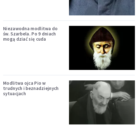
Niezawodna modlitwa do
św. Szarbela. Po 9 dniach
mogą dziać się cuda
Modlitwa ojca Pio w
trudnych i beznadziejnych
sytuacjach