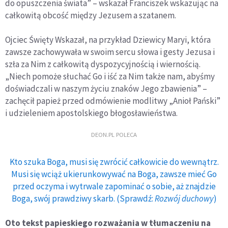
do opuszczenia świata” – wskazał Franciszek wskazując na
całkowitą obcość między Jezusem a szatanem.
Ojciec Święty Wskazał, na przykład Dziewicy Maryi, która
zawsze zachowywała w swoim sercu słowa i gesty Jezusa i
szła za Nim z całkowitą dyspozycyjnością i wiernością.
„Niech pomoże słuchać Go i iść za Nim także nam, abyśmy
doświadczali w naszym życiu znaków Jego zbawienia” –
zachęcił papież przed odmówienie modlitwy „Anioł Pański”
i udzieleniem apostolskiego błogosławieństwa.
DEON.PL POLECA
Kto szuka Boga, musi się zwrócić całkowicie do wewnątrz.
Musi się wciąż ukierunkowywać na Boga, zawsze mieć Go
przed oczyma i wytrwale zapominać o sobie, aż znajdzie
Boga, swój prawdziwy skarb. (Sprawdź:
Rozwój duchowy
)
Oto tekst papieskiego rozważania w tłumaczeniu na