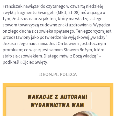
Franciszek nawiązał do czytanego w czwartą niedzielę
zwykłą fragmentu Ewangelii (Mk 1, 21-28) mówiącego o
tym, że Jezus naucza jak ten, który ma władzę, a Jego
słowom towarzyszą cudowne znaki uzdrowienia. Wypędza
on złego ducha z człowieka opętanego. Ten egzorcyzm jest
przedstawiony jako potwierdzenie wyjątkowej „władzy”
Jezusa i Jego nauczania. Jest On bowiem „ostatecznym
prorokiem; co więcej jest samym Słowem Bożym, które
stało się człowiekiem. Dlatego mówi z Bożą władzą” –
podkreślił Ojciec Święty.
DEON.PL POLECA