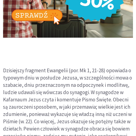
Dzisiejszy fragment Ewangelii (por. Mk 1, 21-28) opowiada o
typowym dniu w posłudze Jezusa, w szczególności mowa o
szabacie, dniu przeznaczonym na odpoczynek i modlitwę,
ludzie udawali się wówczas do synagogi. W synagodze w
Kafarnaum Jezus czyta i komentuje Pismo Święte. Obecni
są zauroczeni sposobem, w jaki przemawia; wielkie jest ich
zdumienie, ponieważ wykazuje się władzą inną niż uczeni w
Piśmie (w. 22). Co więcej, Jezus okazuje się potężny także w
dziełach. Pewien człowiek w synagodze obraca się bowiem
przeciwko niemu, zadając mu pytanie, jako wysłannikowi