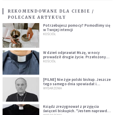
REKOMENDOWANE DLA CIEBIE /
POLECANE ARTYKUŁY
Potrzebujesz pomocy? Pomodlimy się
w Twojej intencji
KOŚCIÓŁ
W dzień odprawiał Mszę, w nocy
prowadził drugie życie. Przełożony
kazał mu opuścić zakon
KOŚCIÓŁ
[PILNE] Nie żyje polski biskup. Jeszcze
tego samego dnia spowiadał i
sprawował Mszę świętą
WYDARZENIA
Ksiądz zrezygnował z przyjęcia
święceń biskupich. "Jestem naprawdę