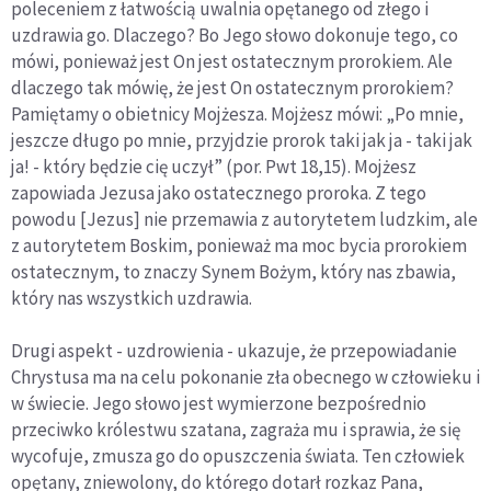
poleceniem z łatwością uwalnia opętanego od złego i
uzdrawia go. Dlaczego? Bo Jego słowo dokonuje tego, co
mówi, ponieważ jest On jest ostatecznym prorokiem. Ale
dlaczego tak mówię, że jest On ostatecznym prorokiem?
Pamiętamy o obietnicy Mojżesza. Mojżesz mówi: „Po mnie,
jeszcze długo po mnie, przyjdzie prorok taki jak ja - taki jak
ja! - który będzie cię uczył” (por. Pwt 18,15). Mojżesz
zapowiada Jezusa jako ostatecznego proroka. Z tego
powodu [Jezus] nie przemawia z autorytetem ludzkim, ale
z autorytetem Boskim, ponieważ ma moc bycia prorokiem
ostatecznym, to znaczy Synem Bożym, który nas zbawia,
który nas wszystkich uzdrawia.
Drugi aspekt - uzdrowienia - ukazuje, że przepowiadanie
Chrystusa ma na celu pokonanie zła obecnego w człowieku i
w świecie. Jego słowo jest wymierzone bezpośrednio
przeciwko królestwu szatana, zagraża mu i sprawia, że się
wycofuje, zmusza go do opuszczenia świata. Ten człowiek
opętany, zniewolony, do którego dotarł rozkaz Pana,