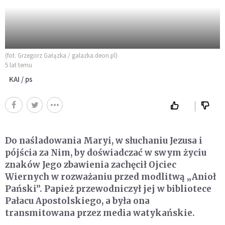
(fot. Grzegorz Gałązka / galazka.deon.pl)
5 lat temu
KAI / ps
Do naśladowania Maryi, w słuchaniu Jezusa i
pójścia za Nim, by doświadczać w swym życiu
znaków Jego zbawienia zachęcił Ojciec
Wiernych w rozważaniu przed modlitwą „Anioł
Pański”. Papież przewodniczył jej w bibliotece
Pałacu Apostolskiego, a była ona
transmitowana przez media watykańskie.