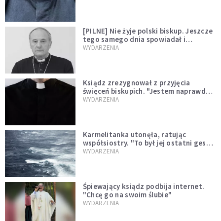
[PILNE] Nie żyje polski biskup. Jeszcze
tego samego dnia spowiadał i
sprawował Mszę świętą
WYDARZENIA
Ksiądz zrezygnował z przyjęcia
święceń biskupich. "Jestem naprawdę
niegodny"
WYDARZENIA
Karmelitanka utonęła, ratując
współsiostry. "To był jej ostatni gest
miłości"
WYDARZENIA
Śpiewający ksiądz podbija internet.
"Chcę go na swoim ślubie"
WYDARZENIA