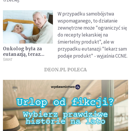
W przypadku samobójstwa
wspomaganego, to działanie
zewnętrzne może "ograniczyć się
do recepty lekarskiej na
śmiertelny produkt", ale w
przypadku eutanazji "lekarz sam
Onkolog była za
eutanazją, teraz
podaje produkt" - wyjaśnia CCNE.
promuje opiekę
ŚWIAT
paliatywną
DEON.PL POLECA