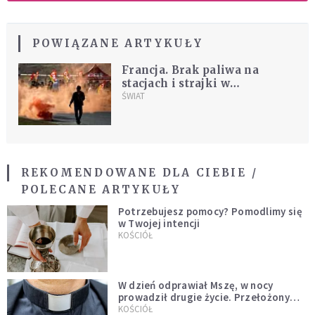
POWIĄZANE ARTYKUŁY
Francja. Brak paliwa na
stacjach i strajki w
rafineriach. Związkowcy
ŚWIAT
domagają się podwyżek
REKOMENDOWANE DLA CIEBIE /
POLECANE ARTYKUŁY
Potrzebujesz pomocy? Pomodlimy się
w Twojej intencji
KOŚCIÓŁ
W dzień odprawiał Mszę, w nocy
prowadził drugie życie. Przełożony
kazał mu opuścić zakon
KOŚCIÓŁ