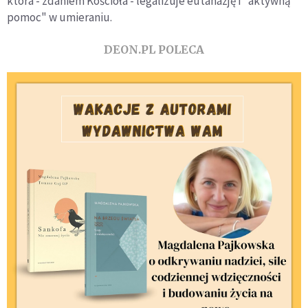
która - zdaniem Kościoła - legalizuje eutanazję i "aktywną
pomoc" w umieraniu.
DEON.PL POLECA