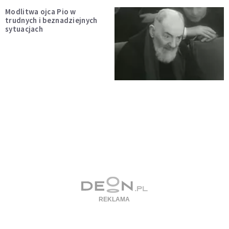
Modlitwa ojca Pio w
trudnych i beznadziejnych
sytuacjach