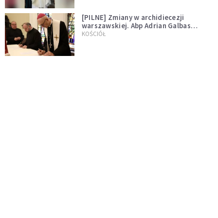
[PILNE] Zmiany w archidiecezji
warszawskiej. Abp Adrian Galbas
wręczył dekrety nowym proboszczom
KOŚCIÓŁ
[PILNE] Podjęto kroki ws. księdza
Sawielewicza. Nie zobaczymy go w
mediach
WYDARZENIA