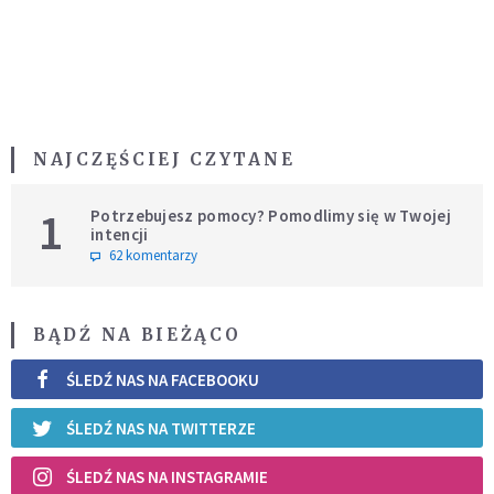
NAJCZĘŚCIEJ CZYTANE
1
Potrzebujesz pomocy? Pomodlimy się w Twojej
intencji
62 komentarzy
BĄDŹ NA BIEŻĄCO
ŚLEDŹ NAS NA FACEBOOKU
ŚLEDŹ NAS NA TWITTERZE
ŚLEDŹ NAS NA INSTAGRAMIE