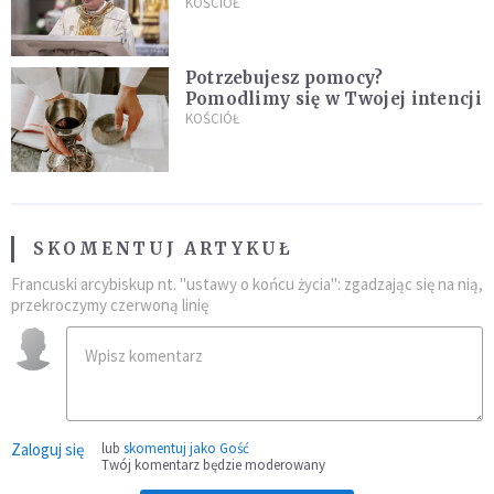
stanie się z twoim życiem
KOŚCIÓŁ
Potrzebujesz pomocy?
Pomodlimy się w Twojej intencji
KOŚCIÓŁ
SKOMENTUJ ARTYKUŁ
Francuski arcybiskup nt. "ustawy o końcu życia": zgadzając się na nią,
przekroczymy czerwoną linię
Zaloguj się
lub
skomentuj jako Gość
Twój komentarz będzie moderowany