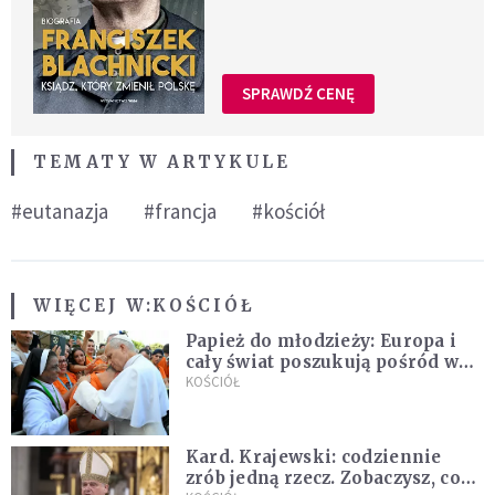
SPRAWDŹ CENĘ
TEMATY W ARTYKULE
#eutanazja
#francja
#kościół
WIĘCEJ W:
KOŚCIÓŁ
Papież do młodzieży: Europa i
cały świat poszukują pośród was
nowych świętych
KOŚCIÓŁ
Kard. Krajewski: codziennie
zrób jedną rzecz. Zobaczysz, co