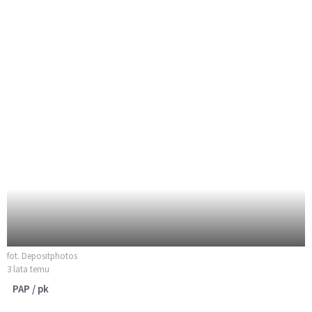
fot. Depositphotos
3 lata temu
PAP / pk