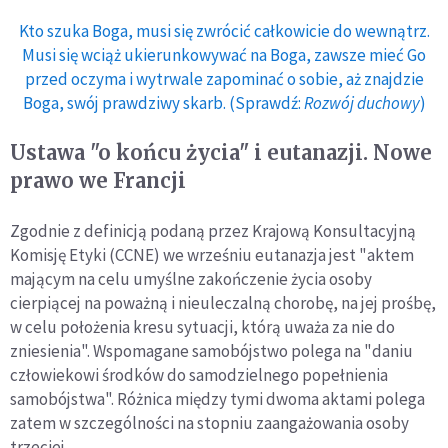
Kto szuka Boga, musi się zwrócić całkowicie do wewnątrz.
Musi się wciąż ukierunkowywać na Boga, zawsze mieć Go
przed oczyma i wytrwale zapominać o sobie, aż znajdzie
Boga, swój prawdziwy skarb. (Sprawdź:
Rozwój duchowy
)
Ustawa "o końcu życia" i eutanazji. Nowe
prawo we Francji
Zgodnie z definicją podaną przez Krajową Konsultacyjną
Komisję Etyki (CCNE) we wrześniu eutanazja jest "aktem
mającym na celu umyślne zakończenie życia osoby
cierpiącej na poważną i nieuleczalną chorobę, na jej prośbę,
w celu położenia kresu sytuacji, którą uważa za nie do
zniesienia". Wspomagane samobójstwo polega na "daniu
człowiekowi środków do samodzielnego popełnienia
samobójstwa". Różnica między tymi dwoma aktami polega
zatem w szczególności na stopniu zaangażowania osoby
trzeciej.