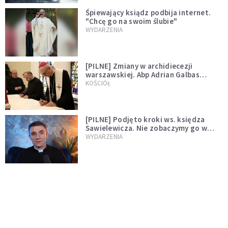
Śpiewający ksiądz podbija internet.
"Chcę go na swoim ślubie"
WYDARZENIA
[PILNE] Zmiany w archidiecezji
warszawskiej. Abp Adrian Galbas
wręczył dekrety nowym proboszczom
KOŚCIÓŁ
[PILNE] Podjęto kroki ws. księdza
Sawielewicza. Nie zobaczymy go w
mediach
WYDARZENIA