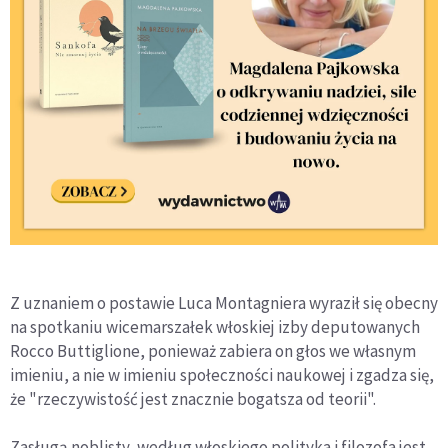
Z uznaniem o postawie Luca Montagniera wyraził się obecny
na spotkaniu wicemarszałek włoskiej izby deputowanych
Rocco Buttiglione, ponieważ zabiera on głos we własnym
imieniu, a nie w imieniu społeczności naukowej i zgadza się,
że "rzeczywistość jest znacznie bogatsza od teorii".
Zasługą noblisty, według włoskiego polityka i filozofa jest