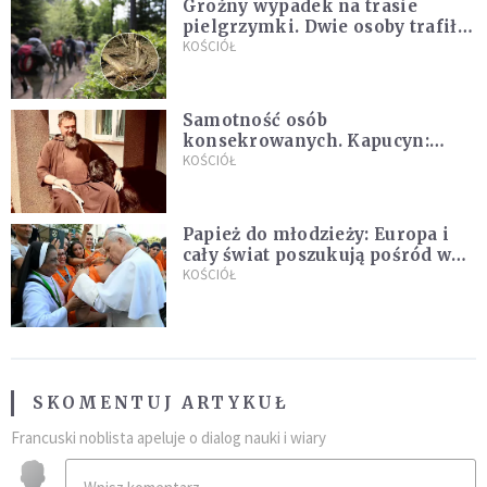
Groźny wypadek na trasie
pielgrzymki. Dwie osoby trafiły
do szpitala
KOŚCIÓŁ
Samotność osób
konsekrowanych. Kapucyn:
Życie w pojedynkę rzadko jest
KOŚCIÓŁ
sielanką
Papież do młodzieży: Europa i
cały świat poszukują pośród was
nowych świętych
KOŚCIÓŁ
SKOMENTUJ ARTYKUŁ
Francuski noblista apeluje o dialog nauki i wiary