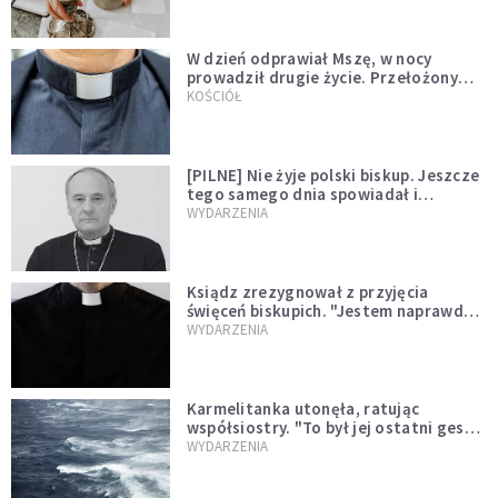
W dzień odprawiał Mszę, w nocy
prowadził drugie życie. Przełożony
kazał mu opuścić zakon
KOŚCIÓŁ
[PILNE] Nie żyje polski biskup. Jeszcze
tego samego dnia spowiadał i
sprawował Mszę świętą
WYDARZENIA
Ksiądz zrezygnował z przyjęcia
święceń biskupich. "Jestem naprawdę
niegodny"
WYDARZENIA
Karmelitanka utonęła, ratując
współsiostry. "To był jej ostatni gest
miłości"
WYDARZENIA