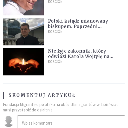
Argentynie: Nasz pokorny lud
KOŚCIÓŁ
kocha papieża
Polski ksiądz mianowany
biskupem. Poprzedni
ordynariusz zrezygnował
KOŚCIÓŁ
Nie żyje zakonnik, który
odwiózł Karola Wojtyłę na
konklawe. Jan Paweł II nazywał
KOŚCIÓŁ
go "winowajcą"
SKOMENTUJ ARTYKUŁ
Fundacja Migrantes: po ataku na obóz dla migrantów w Libii świat
musi przystąpić do działania