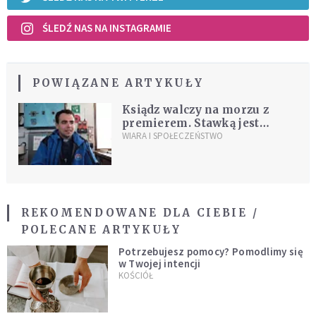
ŚLEDŹ NAS NA INSTAGRAMIE
POWIĄZANE ARTYKUŁY
Ksiądz walczy na morzu z
premierem. Stawką jest
ludzkie życie
WIARA I SPOŁECZEŃSTWO
REKOMENDOWANE DLA CIEBIE /
POLECANE ARTYKUŁY
Potrzebujesz pomocy? Pomodlimy się
w Twojej intencji
KOŚCIÓŁ