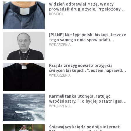
W dzień odprawiał Mszę, w nocy
prowadził drugie życie. Przełożony
kazał mu opuścić zakon
KOŚCIÓŁ
[PILNE] Nie żyje polski biskup. Jeszcze
tego samego dnia spowiadał i
sprawował Mszę świętą
WYDARZENIA
Ksiądz zrezygnował z przyjęcia
święceń biskupich. "Jestem naprawdę
niegodny"
WYDARZENIA
Karmelitanka utonęła, ratując
współsiostry. "To był jej ostatni gest
miłości"
WYDARZENIA
Śpiewający ksiądz podbija internet.