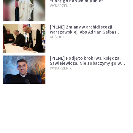
"Chcę go na swoim ślubie"
WYDARZENIA
[PILNE] Zmiany w archidiecezji
warszawskiej. Abp Adrian Galbas
wręczył dekrety nowym proboszczom
KOŚCIÓŁ
[PILNE] Podjęto kroki ws. księdza
Sawielewicza. Nie zobaczymy go w
mediach
WYDARZENIA