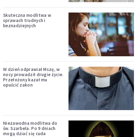
Skuteczna modlitwa w
sprawach trudnych i
beznadziejnych
W dzień odprawiał Mszę, w
nocy prowadził drugie życie.
Przełożony kazał mu
opuścić zakon
Niezawodna modlitwa do
św. Szarbela. Po 9 dniach
mogą dziać się cuda