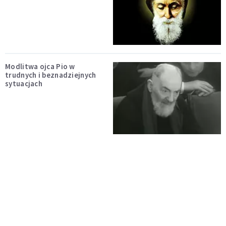
Modlitwa ojca Pio w
trudnych i beznadziejnych
sytuacjach