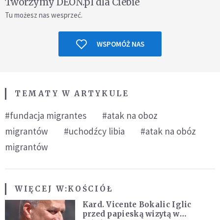
Tworzymy DEON.pl dla Ciebie
Tu możesz nas wesprzeć.
WSPOMÓŻ NAS
TEMATY W ARTYKULE
#fundacja migrantes
#atak na oboz
migrantów
#uchodźcy libia
#atak na obóz
migrantów
WIĘCEJ W:
KOŚCIÓŁ
Kard. Vicente Bokalic Iglic
przed papieską wizytą w