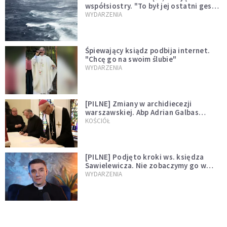
współsiostry. "To był jej ostatni gest
miłości"
WYDARZENIA
Śpiewający ksiądz podbija internet.
"Chcę go na swoim ślubie"
WYDARZENIA
[PILNE] Zmiany w archidiecezji
warszawskiej. Abp Adrian Galbas
wręczył dekrety nowym proboszczom
KOŚCIÓŁ
[PILNE] Podjęto kroki ws. księdza
Sawielewicza. Nie zobaczymy go w
mediach
WYDARZENIA