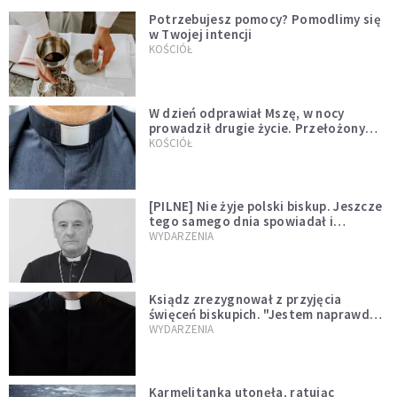
Potrzebujesz pomocy? Pomodlimy się
w Twojej intencji
KOŚCIÓŁ
W dzień odprawiał Mszę, w nocy
prowadził drugie życie. Przełożony
kazał mu opuścić zakon
KOŚCIÓŁ
[PILNE] Nie żyje polski biskup. Jeszcze
tego samego dnia spowiadał i
sprawował Mszę świętą
WYDARZENIA
Ksiądz zrezygnował z przyjęcia
święceń biskupich. "Jestem naprawdę
niegodny"
WYDARZENIA
Karmelitanka utonęła, ratując