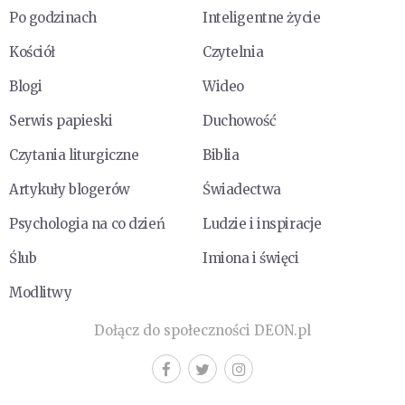
Po godzinach
Inteligentne życie
Kościół
Czytelnia
Blogi
Wideo
Serwis papieski
Duchowość
Czytania liturgiczne
Biblia
Artykuły blogerów
Świadectwa
Psychologia na co dzień
Ludzie i inspiracje
Ślub
Imiona i święci
Modlitwy
Dołącz do społeczności DEON.pl