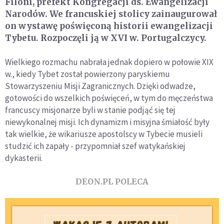
Filoni, prefekt Kongregacji ds. Ewangelizacji
Narodów. We francuskiej stolicy zainaugurował
on wystawę poświęconą historii ewangelizacji
Tybetu. Rozpoczęli ją w XVI w. Portugalczycy.
Wielkiego rozmachu nabrała jednak dopiero w połowie XIX
w., kiedy Tybet został powierzony paryskiemu
Stowarzyszeniu Misji Zagranicznych. Dzięki odwadze,
gotowości do wszelkich poświęceń, w tym do męczeństwa
francuscy misjonarze byli w stanie podjąć się tej
niewykonalnej misji. Ich dynamizm i misyjna śmiałość były
tak wielkie, że wikariusze apostolscy w Tybecie musieli
studzić ich zapały - przypomniał szef watykańskiej
dykasterii.
DEON.PL POLECA