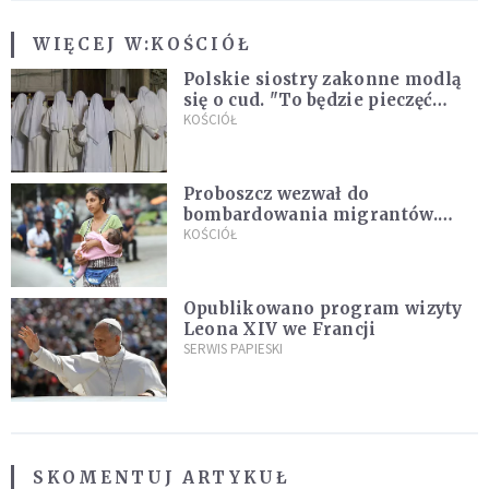
WIĘCEJ W:
KOŚCIÓŁ
Polskie siostry zakonne modlą
się o cud. "To będzie pieczęć
Pana Boga dla naszej wiary"
KOŚCIÓŁ
Proboszcz wezwał do
bombardowania migrantów.
"Masowy ogień przeciwko
KOŚCIÓŁ
najeźdźcom!"
Opublikowano program wizyty
Leona XIV we Francji
SERWIS PAPIESKI
SKOMENTUJ ARTYKUŁ