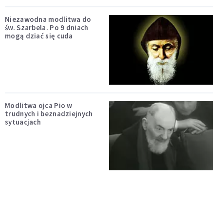
Niezawodna modlitwa do
św. Szarbela. Po 9 dniach
mogą dziać się cuda
Modlitwa ojca Pio w
trudnych i beznadziejnych
sytuacjach