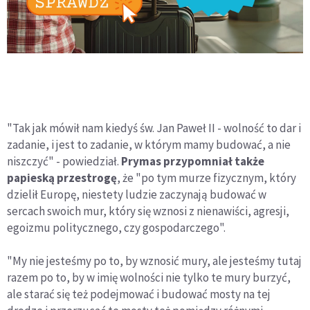
"Tak jak mówił nam kiedyś św. Jan Paweł II - wolność to dar i
zadanie, i jest to zadanie, w którym mamy budować, a nie
niszczyć" - powiedział.
Prymas przypomniał także
papieską przestrogę
, że "po tym murze fizycznym, który
dzielił Europę, niestety ludzie zaczynają budować w
sercach swoich mur, który się wznosi z nienawiści, agresji,
egoizmu politycznego, czy gospodarczego".
"My nie jesteśmy po to, by wznosić mury, ale jesteśmy tutaj
razem po to, by w imię wolności nie tylko te mury burzyć,
ale starać się też podejmować i budować mosty na tej