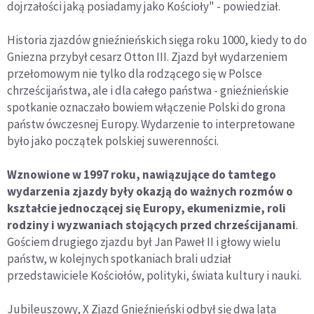
dojrzałości jaką posiadamy jako Kościoły" - powiedział.
Historia zjazdów gnieźnieńskich sięga roku 1000, kiedy to do
Gniezna przybył cesarz Otton III. Zjazd był wydarzeniem
przełomowym nie tylko dla rodzącego się w Polsce
chrześcijaństwa, ale i dla całego państwa - gnieźnieńskie
spotkanie oznaczało bowiem włączenie Polski do grona
państw ówczesnej Europy. Wydarzenie to interpretowane
było jako początek polskiej suwerenności.
Wznowione w 1997 roku, nawiązujące do tamtego
wydarzenia zjazdy były okazją do ważnych rozmów o
kształcie jednoczącej się Europy, ekumenizmie, roli
rodziny i wyzwaniach stojących przed chrześcijanami
.
Gościem drugiego zjazdu był Jan Paweł II i głowy wielu
państw, w kolejnych spotkaniach brali udział
przedstawiciele Kościołów, polityki, świata kultury i nauki.
Jubileuszowy, X Zjazd Gnieźnieński odbył się dwa lata