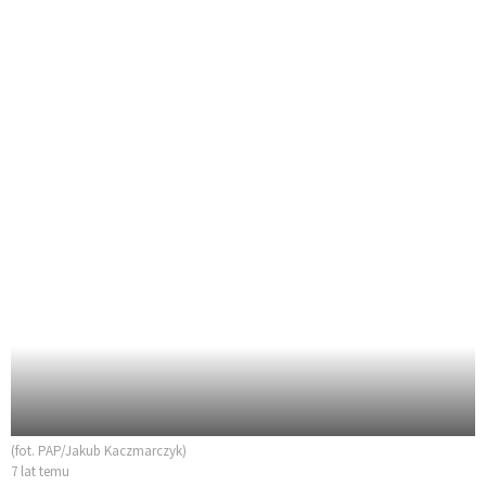
(fot. PAP/Jakub Kaczmarczyk)
7 lat temu