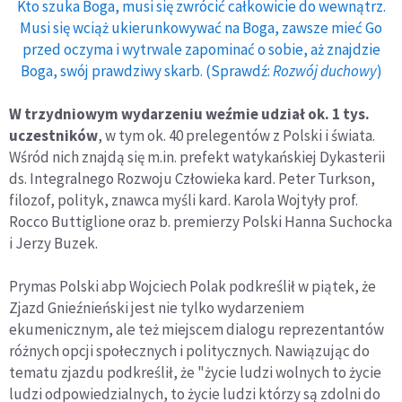
Kto szuka Boga, musi się zwrócić całkowicie do wewnątrz.
Musi się wciąż ukierunkowywać na Boga, zawsze mieć Go
przed oczyma i wytrwale zapominać o sobie, aż znajdzie
Boga, swój prawdziwy skarb. (Sprawdź:
Rozwój duchowy
)
W trzydniowym wydarzeniu weźmie udział ok. 1 tys.
uczestników
, w tym ok. 40 prelegentów z Polski i świata.
Wśród nich znajdą się m.in. prefekt watykańskiej Dykasterii
ds. Integralnego Rozwoju Człowieka kard. Peter Turkson,
filozof, polityk, znawca myśli kard. Karola Wojtyły prof.
Rocco Buttiglione oraz b. premierzy Polski Hanna Suchocka
i Jerzy Buzek.
Prymas Polski abp Wojciech Polak podkreślił w piątek, że
Zjazd Gnieźnieński jest nie tylko wydarzeniem
ekumenicznym, ale też miejscem dialogu reprezentantów
różnych opcji społecznych i politycznych. Nawiązując do
tematu zjazdu podkreślił, że "życie ludzi wolnych to życie
ludzi odpowiedzialnych, to życie ludzi którzy są zdolni do