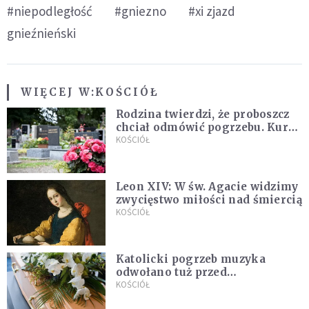
#niepodległość
#gniezno
#xi zjazd
gnieźnieński
WIĘCEJ W:
KOŚCIÓŁ
Rodzina twierdzi, że proboszcz
chciał odmówić pogrzebu. Kuria
zapowiada wyjaśnienia
KOŚCIÓŁ
Leon XIV: W św. Agacie widzimy
zwycięstwo miłości nad śmiercią
KOŚCIÓŁ
Katolicki pogrzeb muzyka
odwołano tuż przed
uroczystością. Powodem była
KOŚCIÓŁ
przynależność do masonerii