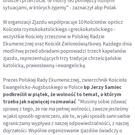
drodze i przerzucać te mosty też pomiędzy różnymi
sytuacjami, w których żyjemy" - zaznaczył abp Polak.
W organizacji Zjazdu współpracuje 10 Kościołów: oprócz
Kościoła rzymskokatolickiego i greckokatolickiego -
wszystkie Kościoły zrzeszone w Polskiej Radzie
Ekumenicznej oraz Kościół Zielonoświątkowy. Każdego dnia
modlitwę przed obradami poprowadzi trzech kapelanów
zjazdu, reprezentujących trzy tradycje chrześcijańskie:
katolicką, prawosławną i ewangelicką.
Prezes Polskiej Rady Ekumenicznej, zwierzchnik Kościoła
Ewangelicko-Augsbuskiego w Polsce
bp Jerzy Samiec
podkreślił w piątek, że wolność to temat, o którym
trzeba jak najwięcej rozmawiać
. "Musimy sobie zdawać
sprawę z tego, że nie ma pełnej wolności, zawsze jesteśmy
w jakiś sposób ograniczeni, ale to, w jaki sposób sami siebie
ograniczamy wypływa z naszej odpowiedzialności, z naszej
dojrzałości. Wspólne organizowanie zjazdów świadczy o