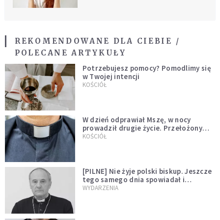
REKOMENDOWANE DLA CIEBIE /
POLECANE ARTYKUŁY
Potrzebujesz pomocy? Pomodlimy się
w Twojej intencji
KOŚCIÓŁ
W dzień odprawiał Mszę, w nocy
prowadził drugie życie. Przełożony
kazał mu opuścić zakon
KOŚCIÓŁ
[PILNE] Nie żyje polski biskup. Jeszcze
tego samego dnia spowiadał i
sprawował Mszę świętą
WYDARZENIA