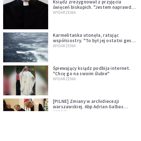
Ksiądz zrezygnował z przyjęcia
święceń biskupich. "Jestem naprawdę
niegodny"
WYDARZENIA
Karmelitanka utonęła, ratując
współsiostry. "To był jej ostatni gest
miłości"
WYDARZENIA
Śpiewający ksiądz podbija internet.
"Chcę go na swoim ślubie"
WYDARZENIA
[PILNE] Zmiany w archidiecezji
warszawskiej. Abp Adrian Galbas
wręczył dekrety nowym proboszczom
KOŚCIÓŁ
[PILNE] Podjęto kroki ws. księdza
Sawielewicza. Nie zobaczymy go w