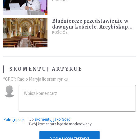
Bluźniercze przedstawienie w
dawnym kościele. Arcybiskup
stanowczo reaguje
KOŚCIÓŁ
SKOMENTUJ ARTYKUŁ
“GPC": Radio Maryja liderem rynku
Zaloguj się
lub
skomentuj jako Gość
Twój komentarz będzie moderowany
DODAJ KOMENTARZ