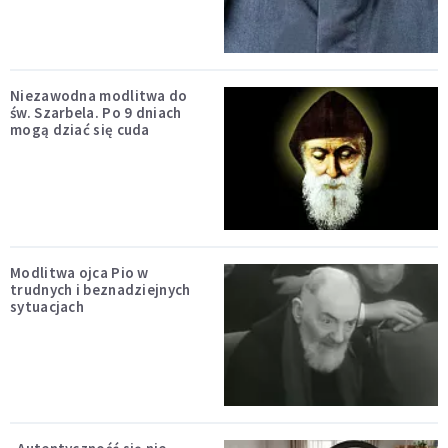
Niezawodna modlitwa do
św. Szarbela. Po 9 dniach
mogą dziać się cuda
Modlitwa ojca Pio w
trudnych i beznadziejnych
sytuacjach