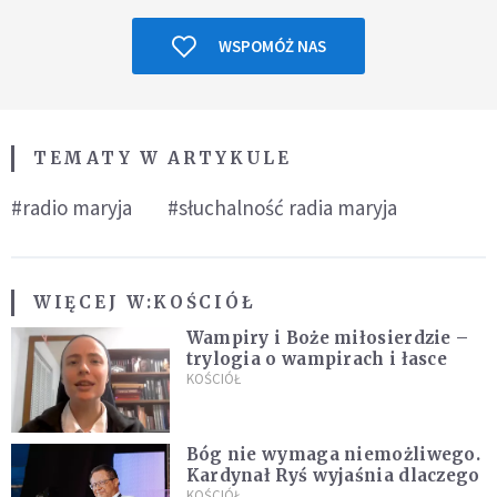
WSPOMÓŻ NAS
TEMATY W ARTYKULE
#radio maryja
#słuchalność radia maryja
WIĘCEJ W:
KOŚCIÓŁ
Wampiry i Boże miłosierdzie –
trylogia o wampirach i łasce
KOŚCIÓŁ
Bóg nie wymaga niemożliwego.
Kardynał Ryś wyjaśnia dlaczego
KOŚCIÓŁ