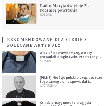
Radio Maryja świętuje 21.
rocznicę powstania
KOŚCIÓŁ
REKOMENDOWANE DLA CIEBIE /
POLECANE ARTYKUŁY
W dzień odprawiał Mszę, w nocy
prowadził drugie życie. Przełożony
kazał mu opuścić zakon
KOŚCIÓŁ
[PILNE] Nie żyje polski biskup. Jeszcze
tego samego dnia spowiadał i
sprawował Mszę świętą
WYDARZENIA
Ksiądz zrezygnował z przyjęcia