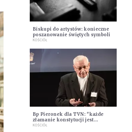
Biskupi do artystów: konieczne
poszanowanie świętych symboli
KOŚCIÓŁ
Bp Pieronek dla TVN: "każde
złamanie konstytucji jest
łajdactwem, szczególnie przez jej
KOŚCIÓŁ
stróżów"