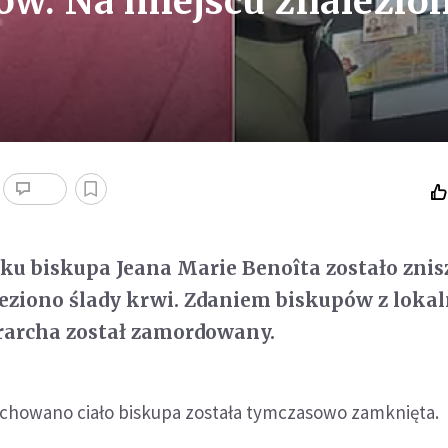
w. Na miejscu znalezio
u biskupa Jeana Marie Benoîta zostało znis
eziono ślady krwi. Zdaniem biskupów z loka
rarcha został zamordowany.
ochowano ciało biskupa została tymczasowo zamknięta.