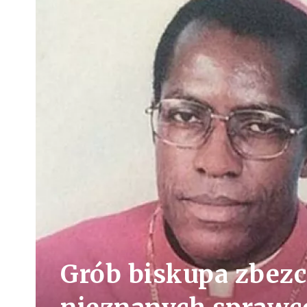
Grób biskupa zbezc