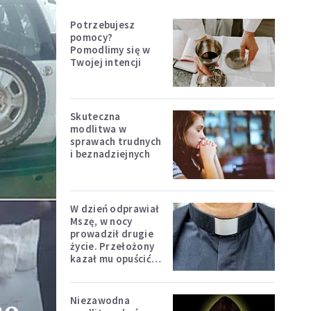
Potrzebujesz
pomocy?
Pomodlimy się w
Twojej intencji
Skuteczna
modlitwa w
sprawach trudnych
i beznadziejnych
W dzień odprawiał
Mszę, w nocy
prowadził drugie
życie. Przełożony
kazał mu opuścić
zakon
Niezawodna