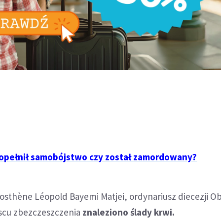
opełnił samobójstwo czy został zamordowany?
osthène Léopold Bayemi Matjei, ordynariusz diecezji O
scu zbezczeszczenia
znaleziono ślady krwi.