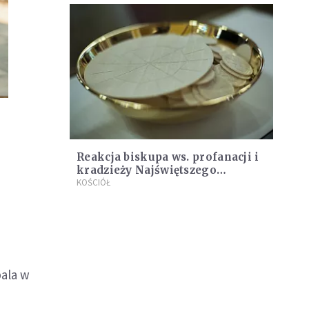
Reakcja biskupa ws. profanacji i
kradzieży Najświętszego
Sakramentu
KOŚCIÓŁ
bala w