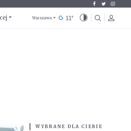
11
°
cej
Warszawa
WYBRANE DLA CIEBIE