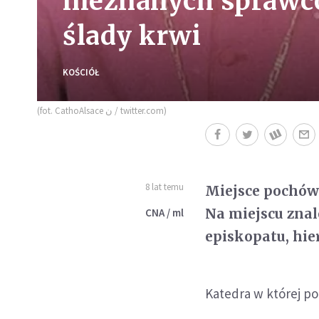
nieznanych sprawcó
ślady krwi
KOŚCIÓŁ
(fot. CathoAlsace ن / twitter.com)
8 lat temu
Miejsce pochówk
Na miejscu znal
CNA / ml
episkopatu, hie
Katedra w której p