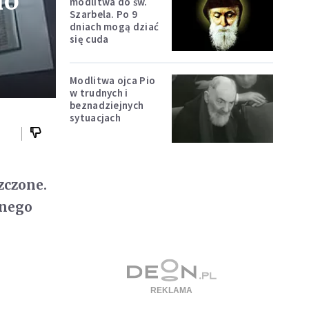
no
modlitwa do św.
Szarbela. Po 9
dniach mogą dziać
się cuda
Modlitwa ojca Pio
w trudnych i
beznadziejnych
sytuacjach
zczone.
lnego