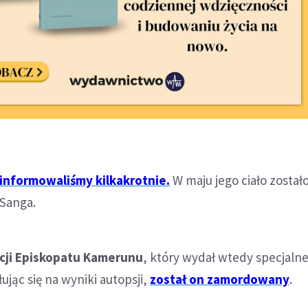
informowaliśmy kilkakrotnie.
W maju jego ciało został
 Sanga.
cji Episkopatu Kamerunu
, który wydał wtedy specjaln
jąc się na wyniki autopsji,
został on zamordowany
.