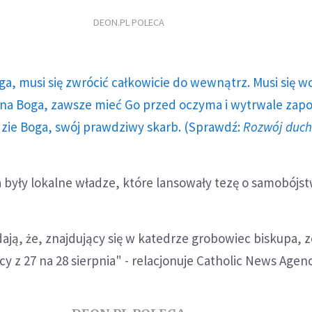
DEON.PL POLECA
ga, musi się zwrócić całkowicie do wewnątrz. Musi się w
a Boga, zawsze mieć Go przed oczyma i wytrwale zap
dzie Boga, swój prawdziwy skarb. (Sprawdź:
Rozwój duc
były lokalne władze, które lansowały tezę o samobójst
ają, że, znajdujący się w katedrze grobowiec biskupa, z
 z 27 na 28 sierpnia" - relacjonuje Catholic News Agenc