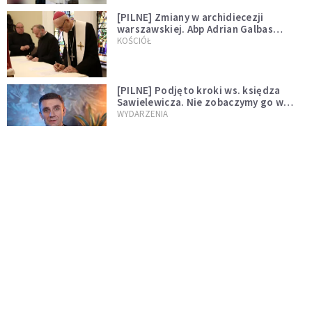
[PILNE] Zmiany w archidiecezji
warszawskiej. Abp Adrian Galbas
wręczył dekrety nowym proboszczom
KOŚCIÓŁ
[PILNE] Podjęto kroki ws. księdza
Sawielewicza. Nie zobaczymy go w
mediach
WYDARZENIA