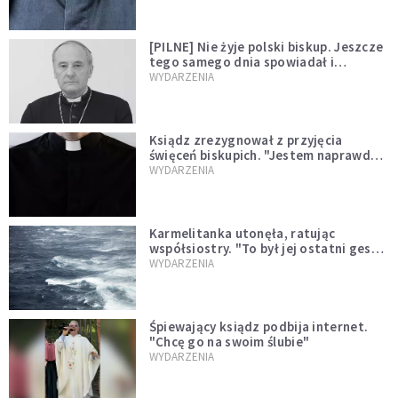
[PILNE] Nie żyje polski biskup. Jeszcze
tego samego dnia spowiadał i
sprawował Mszę świętą
WYDARZENIA
Ksiądz zrezygnował z przyjęcia
święceń biskupich. "Jestem naprawdę
niegodny"
WYDARZENIA
Karmelitanka utonęła, ratując
współsiostry. "To był jej ostatni gest
miłości"
WYDARZENIA
Śpiewający ksiądz podbija internet.
"Chcę go na swoim ślubie"
WYDARZENIA