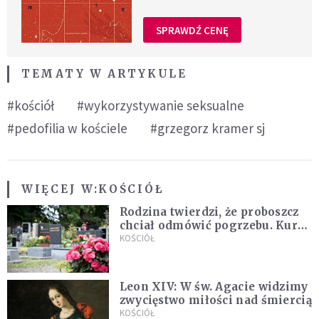
SPRAWDŹ CENĘ
TEMATY W ARTYKULE
#kościół
#wykorzystywanie seksualne
#pedofilia w kościele
#grzegorz kramer sj
WIĘCEJ W:
KOŚCIÓŁ
Rodzina twierdzi, że proboszcz
chciał odmówić pogrzebu. Kuria
zapowiada wyjaśnienia
KOŚCIÓŁ
Leon XIV: W św. Agacie widzimy
zwycięstwo miłości nad śmiercią
KOŚCIÓŁ