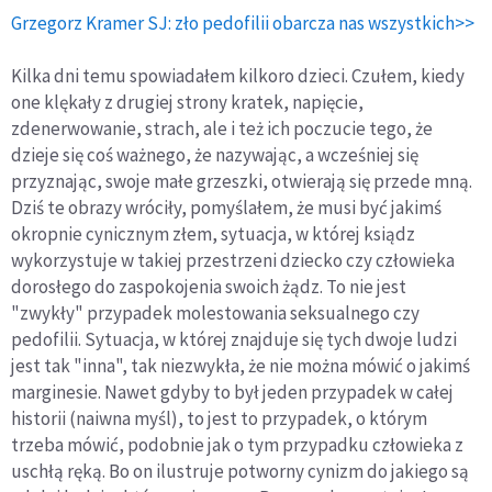
Grzegorz Kramer SJ: zło pedofilii obarcza nas wszystkich>>
Kilka dni temu spowiadałem kilkoro dzieci. Czułem, kiedy
one klękały z drugiej strony kratek, napięcie,
zdenerwowanie, strach, ale i też ich poczucie tego, że
dzieje się coś ważnego, że nazywając, a wcześniej się
przyznając, swoje małe grzeszki, otwierają się przede mną.
Dziś te obrazy wróciły, pomyślałem, że musi być jakimś
okropnie cynicznym złem, sytuacja, w której ksiądz
wykorzystuje w takiej przestrzeni dziecko czy człowieka
dorosłego do zaspokojenia swoich żądz. To nie jest
"zwykły" przypadek molestowania seksualnego czy
pedofilii. Sytuacja, w której znajduje się tych dwoje ludzi
jest tak "inna", tak niezwykła, że nie można mówić o jakimś
marginesie. Nawet gdyby to był jeden przypadek w całej
historii (naiwna myśl), to jest to przypadek, o którym
trzeba mówić, podobnie jak o tym przypadku człowieka z
uschłą ręką. Bo on ilustruje potworny cynizm do jakiego są