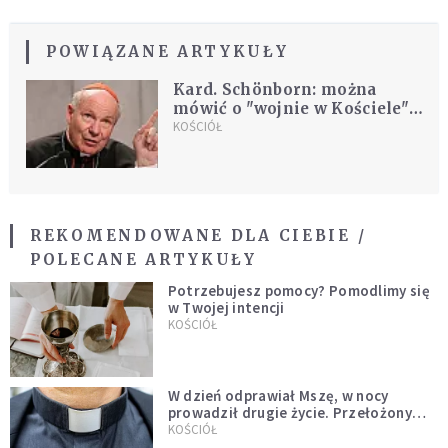
POWIĄZANE ARTYKUŁY
Kard. Schönborn: można
mówić o "wojnie w Kościele",
biskupi i kardynałowie
KOŚCIÓŁ
zajmują pozycje za i przeciw
papieżowi
REKOMENDOWANE DLA CIEBIE /
POLECANE ARTYKUŁY
Potrzebujesz pomocy? Pomodlimy się
w Twojej intencji
KOŚCIÓŁ
W dzień odprawiał Mszę, w nocy
prowadził drugie życie. Przełożony
kazał mu opuścić zakon
KOŚCIÓŁ