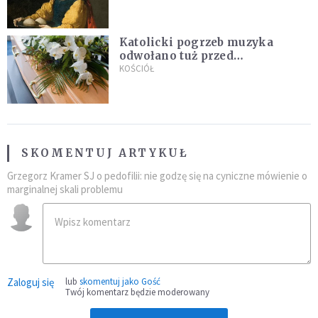
Katolicki pogrzeb muzyka
odwołano tuż przed
uroczystością. Powodem była
KOŚCIÓŁ
przynależność do masonerii
SKOMENTUJ ARTYKUŁ
Grzegorz Kramer SJ o pedofilii: nie godzę się na cyniczne mówienie o
marginalnej skali problemu
Zaloguj się
lub
skomentuj jako Gość
Twój komentarz będzie moderowany