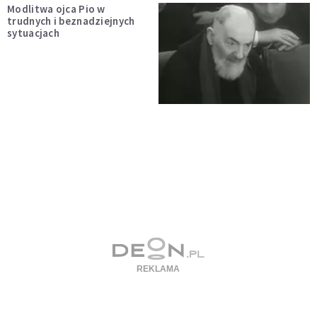
Modlitwa ojca Pio w
trudnych i beznadziejnych
sytuacjach