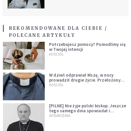
REKOMENDOWANE DLA CIEBIE /
POLECANE ARTYKUŁY
Potrzebujesz pomocy? Pomodlimy się
w Twojej intencji
KOŚCIÓŁ
W dzień odprawiał Mszę, w nocy
prowadził drugie życie. Przełożony
kazał mu opuścić zakon
KOŚCIÓŁ
[PILNE] Nie żyje polski biskup. Jeszcze
tego samego dnia spowiadał i
sprawował Mszę świętą
WYDARZENIA