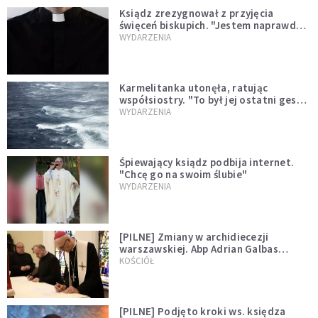
Ksiądz zrezygnował z przyjęcia
święceń biskupich. "Jestem naprawdę
niegodny"
WYDARZENIA
Karmelitanka utonęła, ratując
współsiostry. "To był jej ostatni gest
miłości"
WYDARZENIA
Śpiewający ksiądz podbija internet.
"Chcę go na swoim ślubie"
WYDARZENIA
[PILNE] Zmiany w archidiecezji
warszawskiej. Abp Adrian Galbas
wręczył dekrety nowym proboszczom
KOŚCIÓŁ
[PILNE] Podjęto kroki ws. księdza