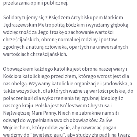
przekazania opinii publicznej.
Solidaryzujemy się z Księdzem Arcybiskupem Markiem
Jędraszewskim Metropolitą Łódzkim i wyrażamy głęboką
wdzięczność za Jego troskę o zachowanie wartości
chrześcijańskich, obronę normalnej rodziny i postaw
zgodnych z naturą człowieka, opartych na uniwersalnych
wartościach chrześcijańskich.
Obowiązkiem każdego katolika jest obrona naszej wiary i
Kościoła katolickiego przed złem, którego wzrost jest dla
nas obelgą. Wzywamy katolickie organizacje i środowiska, a
także wszystkich, dla których ważne są wartości polskie, do
połączenia sił dla wykorzenienia tej zgubnej ideologii z
naszego kraju. Polska jest Królestwem Chrystusa i
Najświętszej Marii Panny. Niech nie zabraknie nam sił i
odwagi do wypełniania swoich obowiązków. Za Św.
Wojciechem, który oddał życie, aby nawracać pogan
wejdźmy do "świętego gaju", aby słudzy zła padli na twarz