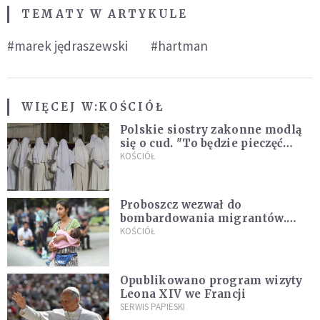
TEMATY W ARTYKULE
#marek jędraszewski
#hartman
WIĘCEJ W:
KOŚCIÓŁ
Polskie siostry zakonne modlą
się o cud. "To będzie pieczęć
Pana Boga dla naszej wiary"
KOŚCIÓŁ
Proboszcz wezwał do
bombardowania migrantów.
"Masowy ogień przeciwko
KOŚCIÓŁ
najeźdźcom!"
Opublikowano program wizyty
Leona XIV we Francji
SERWIS PAPIESKI