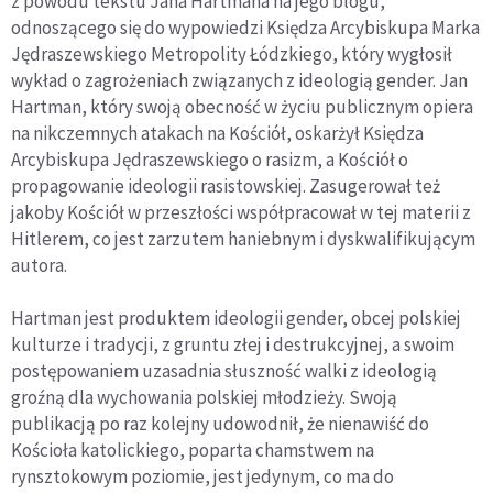
z powodu tekstu Jana Hartmana na jego blogu,
odnoszącego się do wypowiedzi Księdza Arcybiskupa Marka
Jędraszewskiego Metropolity Łódzkiego, który wygłosił
wykład o zagrożeniach związanych z ideologią gender. Jan
Hartman, który swoją obecność w życiu publicznym opiera
na nikczemnych atakach na Kościół, oskarżył Księdza
Arcybiskupa Jędraszewskiego o rasizm, a Kościół o
propagowanie ideologii rasistowskiej. Zasugerował też
jakoby Kościół w przeszłości współpracował w tej materii z
Hitlerem, co jest zarzutem haniebnym i dyskwalifikującym
autora.
Hartman jest produktem ideologii gender, obcej polskiej
kulturze i tradycji, z gruntu złej i destrukcyjnej, a swoim
postępowaniem uzasadnia słuszność walki z ideologią
groźną dla wychowania polskiej młodzieży. Swoją
publikacją po raz kolejny udowodnił, że nienawiść do
Kościoła katolickiego, poparta chamstwem na
rynsztokowym poziomie, jest jedynym, co ma do