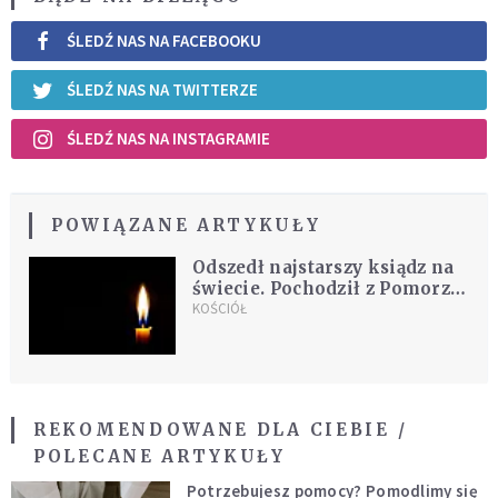
ŚLEDŹ NAS NA FACEBOOKU
ŚLEDŹ NAS NA TWITTERZE
ŚLEDŹ NAS NA INSTAGRAMIE
POWIĄZANE ARTYKUŁY
Odszedł najstarszy ksiądz na
świecie. Pochodził z Pomorza,
przed śmiercią zdradził, skąd
KOŚCIÓŁ
czerpał siłę i młodość ducha
REKOMENDOWANE DLA CIEBIE /
POLECANE ARTYKUŁY
Potrzebujesz pomocy? Pomodlimy się