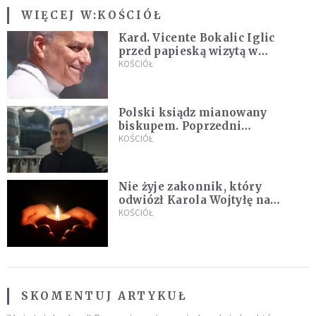
WIĘCEJ W:
KOŚCIÓŁ
Kard. Vicente Bokalic Iglic
przed papieską wizytą w
Argentynie: Nasz pokorny lud
KOŚCIÓŁ
kocha papieża
Polski ksiądz mianowany
biskupem. Poprzedni
ordynariusz zrezygnował
KOŚCIÓŁ
Nie żyje zakonnik, który
odwiózł Karola Wojtyłę na
konklawe. Jan Paweł II nazywał
KOŚCIÓŁ
go "winowajcą"
SKOMENTUJ ARTYKUŁ