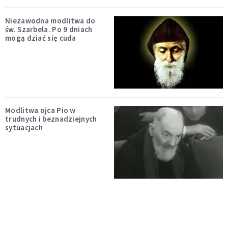
Niezawodna modlitwa do
św. Szarbela. Po 9 dniach
mogą dziać się cuda
Modlitwa ojca Pio w
trudnych i beznadziejnych
sytuacjach