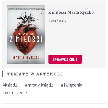
Z miłości Marta Ryczko
Marta Ryczko
SPRAWDŹ CENĘ
TEMATY W ARTYKULE
#ksiądz
#młody ksiądz
#święcenia
#wzruszenie