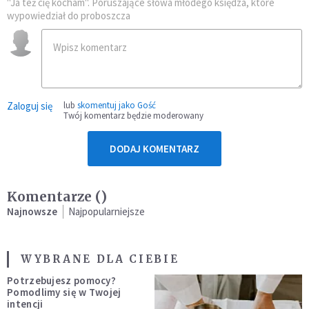
"Ja też cię kocham". Poruszające słowa młodego księdza, które
wypowiedział do proboszcza
Zaloguj się
lub
skomentuj jako Gość
Twój komentarz będzie moderowany
DODAJ KOMENTARZ
Komentarze (
)
Najnowsze
Najpopularniejsze
WYBRANE DLA CIEBIE
Potrzebujesz pomocy?
Pomodlimy się w Twojej
intencji