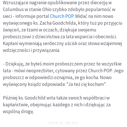
Wzruszające nagranie opublikowane przez diecezję w
Columbus w stanie Ohio szybko zdobyło popularność w
sieci - informuje portal
Church POP
. Widać na nim nowo
wyświęconego ks. Zacha Goodchilda, który tuż po przyjęciu
święceń, ze łzami w oczach, dziękuje swojemu
proboszczowi z dzieciństwa za lata wsparcia i obecności.
Kapłani wymieniają serdeczny uścisk oraz słowa wzajemnej
wdzięczności i przywiązania.
- Dziękuję, że byłeś moim proboszczem przez te wszystkie
lata - mówi neoprezbiter, cytowany przez Church POP. Jego
proboszcz w odpowiedzi oznajmia, że go kocha. Nowo
wyświęcony ksiądz odpowiada: "Ja też cię kocham".
Później ks. Goodchild wita także swoich współbraci w
kapłaństwie, obejmując każdego z nich i dziękując za
wspólną drogę.
DEON.PL POLECA