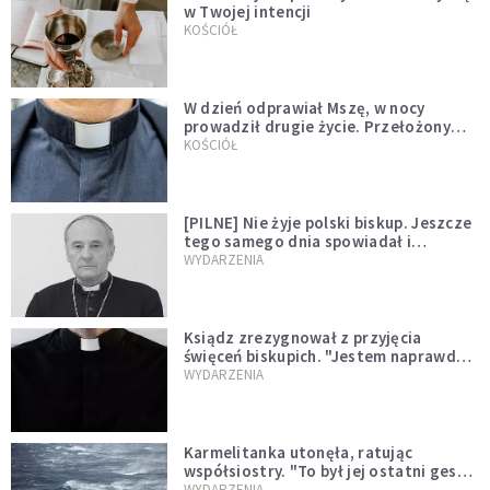
w Twojej intencji
KOŚCIÓŁ
W dzień odprawiał Mszę, w nocy
prowadził drugie życie. Przełożony
kazał mu opuścić zakon
KOŚCIÓŁ
[PILNE] Nie żyje polski biskup. Jeszcze
tego samego dnia spowiadał i
sprawował Mszę świętą
WYDARZENIA
Ksiądz zrezygnował z przyjęcia
święceń biskupich. "Jestem naprawdę
niegodny"
WYDARZENIA
Karmelitanka utonęła, ratując
współsiostry. "To był jej ostatni gest
miłości"
WYDARZENIA