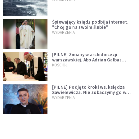
Śpiewający ksiądz podbija internet.
"Chcę go na swoim ślubie"
WYDARZENIA
[PILNE] Zmiany w archidiecezji
warszawskiej. Abp Adrian Galbas
wręczył dekrety nowym proboszczom
KOŚCIÓŁ
[PILNE] Podjęto kroki ws. księdza
Sawielewicza. Nie zobaczymy go w
mediach
WYDARZENIA