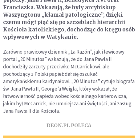
papieży: Jana Pawła II, Benedykta XVI oraz
Franciszka. Wskazują, że były arcybiskup
Waszyngtonu „kłamał patologiczne”, dzięki
czemu mógł piąć się po szczeblach hierarchii
Kościoła katolickiego, dochodząc do kręgu osób
wpływowych w Watykanie.
Zarówno prawicowy dziennik „La Razón”, jak i lewicowy
portal „20 Minutos” wskazują, że do Jana Pawła II
dochodziły zarzuty przeciwko McCarrickowi, ale
pochodzący z Polski papież dał się oszukać
amerykańskiemu kardynałowi. „20 Minutos” cytuje biografa
św. Jana Pawła II, George’a Weigla, który wskazał, że
łatwowierność papieża wobec kościelnego karierowicza,
jakim był McCarrick, nie umniejsza ani świętości, ani zasług
Jana Pawła II dla Kościoła.
DEON.PL POLECA