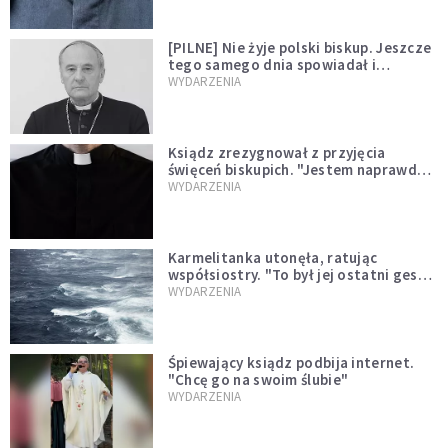
[PILNE] Nie żyje polski biskup. Jeszcze
tego samego dnia spowiadał i
sprawował Mszę świętą
WYDARZENIA
Ksiądz zrezygnował z przyjęcia
święceń biskupich. "Jestem naprawdę
niegodny"
WYDARZENIA
Karmelitanka utonęła, ratując
współsiostry. "To był jej ostatni gest
miłości"
WYDARZENIA
Śpiewający ksiądz podbija internet.
"Chcę go na swoim ślubie"
WYDARZENIA