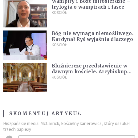
Wampiry i Boże miłosierdzie –
trylogia o wampirach i łasce
KOŚCIÓŁ
Bóg nie wymaga niemożliwego.
Kardynał Ryś wyjaśnia dlaczego
KOŚCIÓŁ
Bluźniercze przedstawienie w
dawnym kościele. Arcybiskup
stanowczo reaguje
KOŚCIÓŁ
SKOMENTUJ ARTYKUŁ
Hiszpańskie media: McCarrick, kościelny karierowicz, który oszukał
trzech papieży