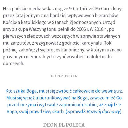
Hiszpańskie media wskazują, że 90-letni dziś McCarrick był
przez lata jednym z najbardziej wpływowych hierarchów
Kościoła katolickiego w Stanach Zjednoczonych. Urząd
arcybiskupa Waszyngtonu pełnił do 2006 r. W 2018 r., po
pierwszych śledztwach wszczętych w sprawie stawianych
mu zarzutów, zrezygnował z godności kardynała. Rok
później zakończył się proces kanoniczny, w którym uznano
go winnym niemoralnych czynów wobec małoletnich i
dorosłych.
DEON.PL POLECA
Kto szuka Boga, musi się zwrócić całkowicie do wewnątrz.
Musi się wciąż ukierunkowywać na Boga, zawsze mieć Go
przed oczyma i wytrwale zapominać o sobie, aż znajdzie
Boga, swój prawdziwy skarb. (Sprawdź:
Rozwój duchowy
)
DEON.PL POLECA