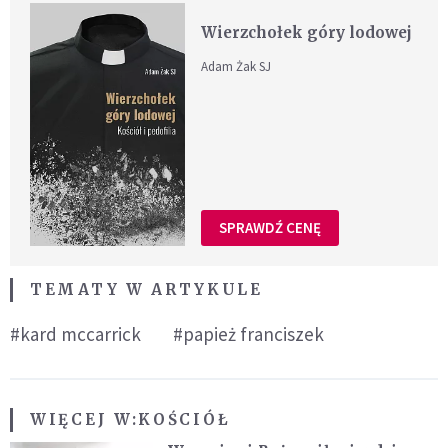
Wierzchołek góry lodowej
Adam Żak SJ
SPRAWDŹ CENĘ
TEMATY W ARTYKULE
#kard mccarrick
#papież franciszek
WIĘCEJ W:
KOŚCIÓŁ