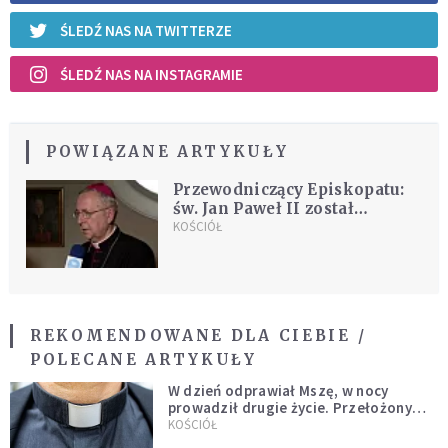
ŚLEDŹ NAS NA TWITTERZE
ŚLEDŹ NAS NA INSTAGRAMIE
POWIĄZANE ARTYKUŁY
Przewodniczący Episkopatu:
św. Jan Paweł II został
oszukany w kwestii
KOŚCIÓŁ
McCarricka
REKOMENDOWANE DLA CIEBIE /
POLECANE ARTYKUŁY
W dzień odprawiał Mszę, w nocy
prowadził drugie życie. Przełożony
kazał mu opuścić zakon
KOŚCIÓŁ