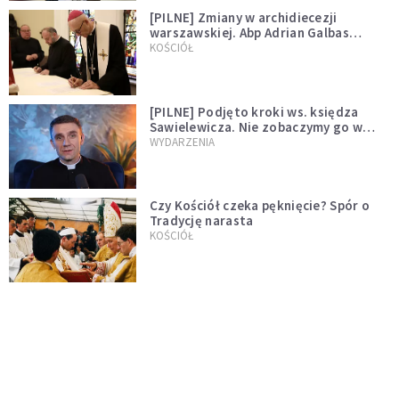
[PILNE] Zmiany w archidiecezji
warszawskiej. Abp Adrian Galbas
wręczył dekrety nowym proboszczom
KOŚCIÓŁ
[PILNE] Podjęto kroki ws. księdza
Sawielewicza. Nie zobaczymy go w
mediach
WYDARZENIA
Czy Kościół czeka pęknięcie? Spór o
Tradycję narasta
KOŚCIÓŁ