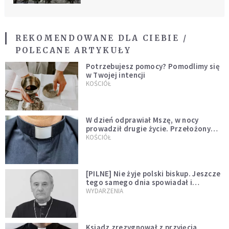
REKOMENDOWANE DLA CIEBIE /
POLECANE ARTYKUŁY
Potrzebujesz pomocy? Pomodlimy się
w Twojej intencji
KOŚCIÓŁ
W dzień odprawiał Mszę, w nocy
prowadził drugie życie. Przełożony
kazał mu opuścić zakon
KOŚCIÓŁ
[PILNE] Nie żyje polski biskup. Jeszcze
tego samego dnia spowiadał i
sprawował Mszę świętą
WYDARZENIA
Ksiądz zrezygnował z przyjęcia