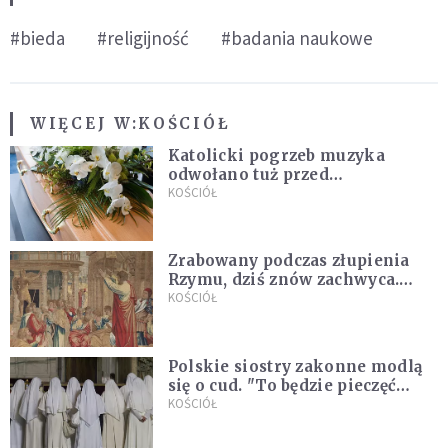
#bieda
#religijność
#badania naukowe
WIĘCEJ W:
KOŚCIÓŁ
Katolicki pogrzeb muzyka
odwołano tuż przed
uroczystością. Powodem była
KOŚCIÓŁ
przynależność do masonerii
Zrabowany podczas złupienia
Rzymu, dziś znów zachwyca.
Wyjątkowy arras w Castel
KOŚCIÓŁ
Gandolfo
Polskie siostry zakonne modlą
się o cud. "To będzie pieczęć
Pana Boga dla naszej wiary"
KOŚCIÓŁ