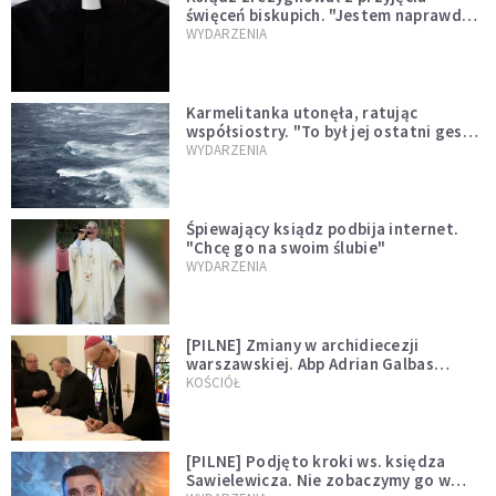
święceń biskupich. "Jestem naprawdę
niegodny"
WYDARZENIA
Karmelitanka utonęła, ratując
współsiostry. "To był jej ostatni gest
miłości"
WYDARZENIA
Śpiewający ksiądz podbija internet.
"Chcę go na swoim ślubie"
WYDARZENIA
[PILNE] Zmiany w archidiecezji
warszawskiej. Abp Adrian Galbas
wręczył dekrety nowym proboszczom
KOŚCIÓŁ
[PILNE] Podjęto kroki ws. księdza
Sawielewicza. Nie zobaczymy go w