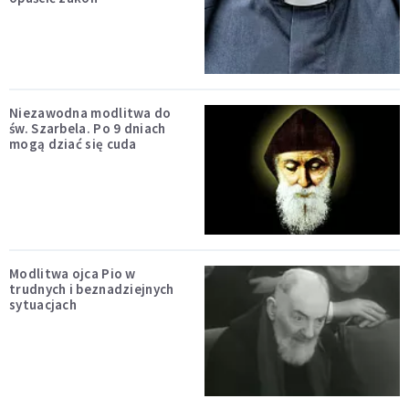
Niezawodna modlitwa do
św. Szarbela. Po 9 dniach
mogą dziać się cuda
Modlitwa ojca Pio w
trudnych i beznadziejnych
sytuacjach