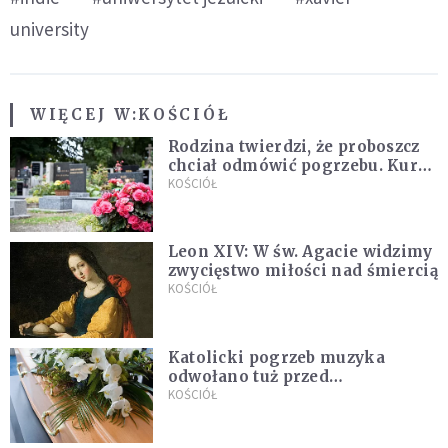
university
WIĘCEJ W:
KOŚCIÓŁ
Rodzina twierdzi, że proboszcz
chciał odmówić pogrzebu. Kuria
zapowiada wyjaśnienia
KOŚCIÓŁ
Leon XIV: W św. Agacie widzimy
zwycięstwo miłości nad śmiercią
KOŚCIÓŁ
Katolicki pogrzeb muzyka
odwołano tuż przed
uroczystością. Powodem była
KOŚCIÓŁ
przynależność do masonerii