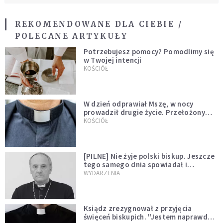
REKOMENDOWANE DLA CIEBIE /
POLECANE ARTYKUŁY
Potrzebujesz pomocy? Pomodlimy się
w Twojej intencji
KOŚCIÓŁ
W dzień odprawiał Mszę, w nocy
prowadził drugie życie. Przełożony
kazał mu opuścić zakon
KOŚCIÓŁ
[PILNE] Nie żyje polski biskup. Jeszcze
tego samego dnia spowiadał i
sprawował Mszę świętą
WYDARZENIA
Ksiądz zrezygnował z przyjęcia
święceń biskupich. "Jestem naprawdę