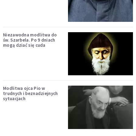
Niezawodna modlitwa do
św. Szarbela. Po 9 dniach
mogą dziać się cuda
Modlitwa ojca Pio w
trudnych i beznadziejnych
sytuacjach