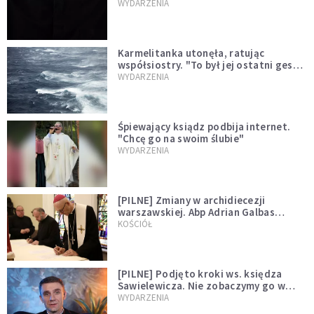
niegodny"
WYDARZENIA
Karmelitanka utonęła, ratując
współsiostry. "To był jej ostatni gest
miłości"
WYDARZENIA
Śpiewający ksiądz podbija internet.
"Chcę go na swoim ślubie"
WYDARZENIA
[PILNE] Zmiany w archidiecezji
warszawskiej. Abp Adrian Galbas
wręczył dekrety nowym proboszczom
KOŚCIÓŁ
[PILNE] Podjęto kroki ws. księdza
Sawielewicza. Nie zobaczymy go w
mediach
WYDARZENIA